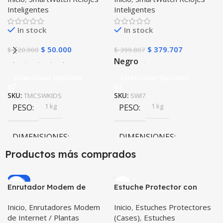
Inteligentes
Inteligentes
protector – GPS
In stock
In stock
$
50.000
$
379.707
$
120.900
$
399.807
Negro
Seleccionar Opciones
Seleccionar Opciones
SKU:
TMCSWKIDS
SKU:
SWI7
1 kg
1 kg
PESO
PESO
DIMENSIONES
DIMENSIONES
Productos más comprados
10 × 10 × 10 cm
10 × 10 × 10 cm
-20%
Enrutador Modem de
Estuche Protector con
Negro
,
Rosa
COLOR
COLOR
Internet Huawei B311-521
Correa Desmontable
Inicio
,
Enrutadores Modem
Inicio
,
Estuches Protectores
Libre Todo Operador 4G
Tablet Samsung Galaxy
Negro
,
Azul
,
Verde
,
Rosa
,
de Internet / Plantas
(Cases)
,
Estuches
LTE SIMCARD
Tab A8 10.5 2021 – 2022
PULSO ADICIONAL