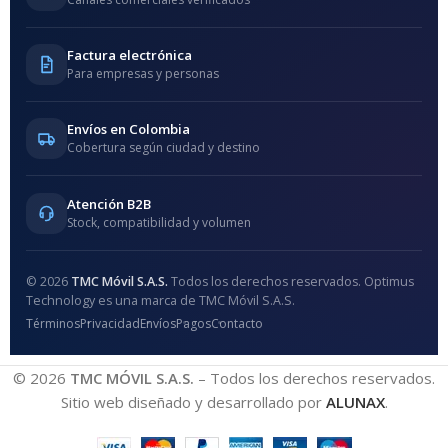
Factura electrónica
Para empresas y personas
Envíos en Colombia
Cobertura según ciudad y destino
Atención B2B
Stock, compatibilidad y volumen
© 2026
TMC Móvil S.A.S.
Todos los derechos reservados. Optimus
Technology es una marca de TMC Móvil S.A.S.
Términos
Privacidad
Envíos
Pagos
Contacto
© 2026
TMC MÓVIL S.A.S.
– Todos los derechos reservados.
Sitio web diseñado y desarrollado por
ALUNAX
.