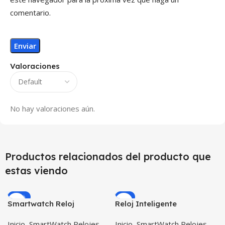
comentario.
Valoraciones
No hay valoraciones aún.
Productos relacionados del producto que
estas viendo
-59%
-5%
Smartwatch Reloj
Reloj Inteligente
Inteligente Localizador
Smartwatch I7 Negro
Inicio
,
SmartWatch Relojes
Inicio
,
SmartWatch Relojes
GPS Ubicar Niños SOS
Incluye Pulso y Estuche