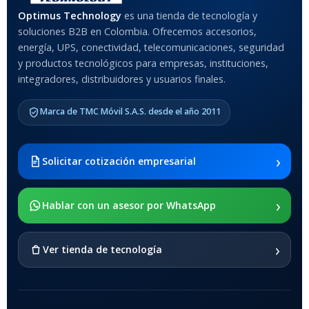
MATERIAL DEL CASE
Optimus Technology
es una tienda de tecnología y
soluciones B2B en Colombia. Ofrecemos accesorios,
Anti-Shock
energía, UPS, conectividad, telecomunicaciones, seguridad
y productos tecnológicos para empresas, instituciones,
integradores, distribuidores y usuarios finales.
MODELO DE TABLETS
COMPATIBLES
Marca de TMC Móvil S.A.S. desde el año 2011
Samsung Galaxy Tab A8 10.5
2021 SM-x200 / Samsung
Galaxy Tab A8 10.5 2021 SM-
›
Solicitar cotización empresarial
x205
›
SOPORTE DE APOYO
Hablar con un asesor por WhatsApp
SI
›
Ver tienda de tecnología