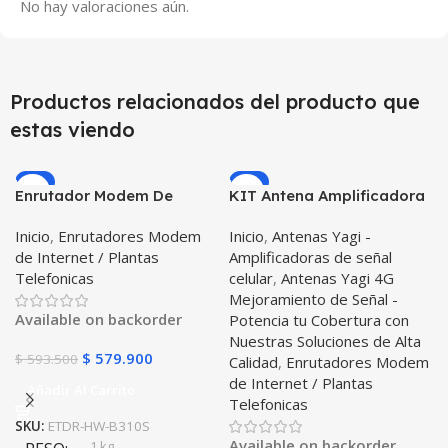
No hay valoraciones aún.
Productos relacionados del producto que
estas viendo
-2%
-1%
Enrutador Modem De
KIT Antena Amplificadora
Internet Huawei B310s- 518
De Señal Road MiniPRO 60
Inicio
,
Enrutadores Modem
Inicio
,
Antenas Yagi -
Simcard Libre Todo
Db Con Enrutador Modem
de Internet / Plantas
Amplificadoras de señal
Operador
Huawei B310s-518
Telefonicas
celular
,
Antenas Yagi 4G
Mejoramiento de Señal -
Available on backorder
Potencia tu Cobertura con
Nuestras Soluciones de Alta
$
579.900
$
593.500
Calidad
,
Enrutadores Modem
de Internet / Plantas
Añadir Al Carrito
Telefonicas
SKU:
ETDR-HW-B310S
Available on backorder
1 kg