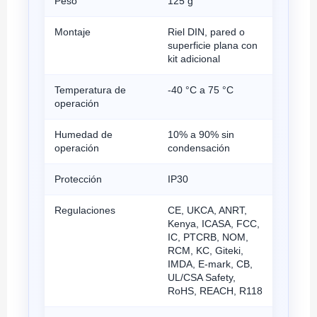
Peso
125 g
Montaje
Riel DIN, pared o
superficie plana con
kit adicional
Temperatura de
-40 °C a 75 °C
operación
Humedad de
10% a 90% sin
operación
condensación
Protección
IP30
Regulaciones
CE, UKCA, ANRT,
Kenya, ICASA, FCC,
IC, PTCRB, NOM,
RCM, KC, Giteki,
IMDA, E-mark, CB,
UL/CSA Safety,
RoHS, REACH, R118