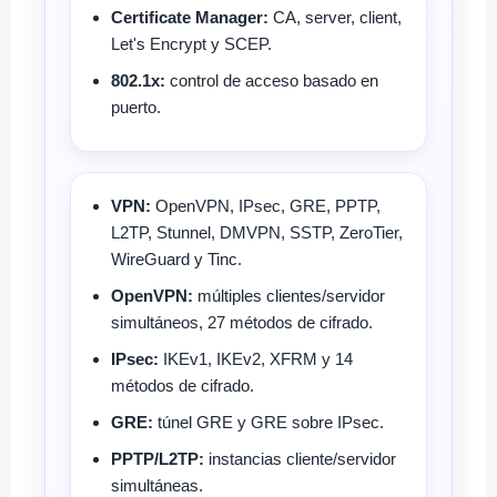
Certificate Manager:
CA, server, client,
Let's Encrypt y SCEP.
802.1x:
control de acceso basado en
puerto.
VPN:
OpenVPN, IPsec, GRE, PPTP,
L2TP, Stunnel, DMVPN, SSTP, ZeroTier,
WireGuard y Tinc.
OpenVPN:
múltiples clientes/servidor
simultáneos, 27 métodos de cifrado.
IPsec:
IKEv1, IKEv2, XFRM y 14
métodos de cifrado.
GRE:
túnel GRE y GRE sobre IPsec.
PPTP/L2TP:
instancias cliente/servidor
simultáneas.