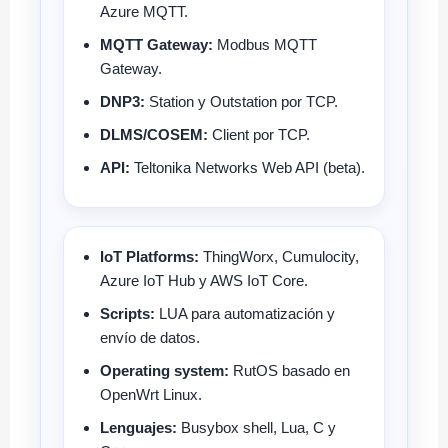
Azure MQTT.
MQTT Gateway:
Modbus MQTT
Gateway.
DNP3:
Station y Outstation por TCP.
DLMS/COSEM:
Client por TCP.
API:
Teltonika Networks Web API (beta).
IoT Platforms:
ThingWorx, Cumulocity,
Azure IoT Hub y AWS IoT Core.
Scripts:
LUA para automatización y
envío de datos.
Operating system:
RutOS basado en
OpenWrt Linux.
Lenguajes:
Busybox shell, Lua, C y