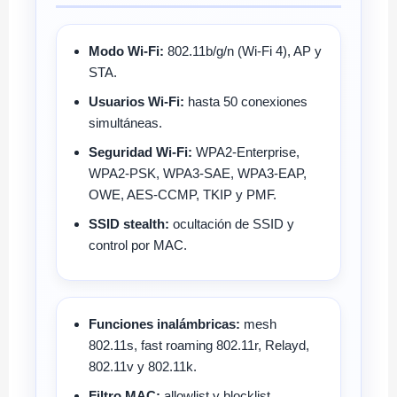
Modo Wi-Fi:
802.11b/g/n (Wi-Fi 4), AP y
STA.
Usuarios Wi-Fi:
hasta 50 conexiones
simultáneas.
Seguridad Wi-Fi:
WPA2-Enterprise,
WPA2-PSK, WPA3-SAE, WPA3-EAP,
OWE, AES-CCMP, TKIP y PMF.
SSID stealth:
ocultación de SSID y
control por MAC.
Funciones inalámbricas:
mesh
802.11s, fast roaming 802.11r, Relayd,
802.11v y 802.11k.
Filtro MAC:
allowlist y blocklist.