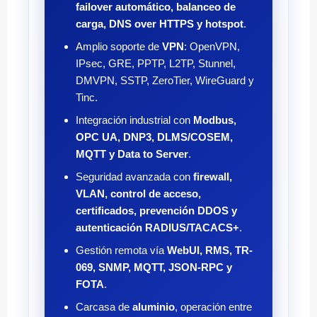
failover automático, balanceo de
carga, DNS over HTTPS y hotspot
.
Amplio soporte de
VPN
: OpenVPN,
IPsec, GRE, PPTP, L2TP, Stunnel,
DMVPN, SSTP, ZeroTier, WireGuard y
Tinc.
Integración industrial con
Modbus,
OPC UA, DNP3, DLMS/COSEM,
MQTT y Data to Server
.
Seguridad avanzada con
firewall,
VLAN, control de acceso,
certificados, prevención DDOS y
autenticación RADIUS/TACACS+
.
Gestión remota vía
WebUI, RMS, TR-
069, SNMP, MQTT, JSON-RPC y
FOTA
.
Carcasa de
aluminio
, operación entre