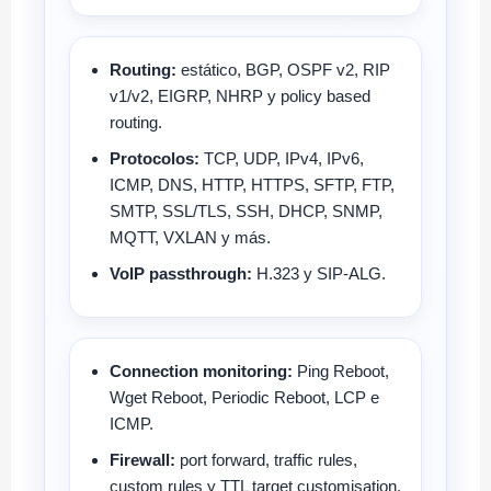
Routing:
estático, BGP, OSPF v2, RIP
v1/v2, EIGRP, NHRP y policy based
routing.
Protocolos:
TCP, UDP, IPv4, IPv6,
ICMP, DNS, HTTP, HTTPS, SFTP, FTP,
SMTP, SSL/TLS, SSH, DHCP, SNMP,
MQTT, VXLAN y más.
VoIP passthrough:
H.323 y SIP-ALG.
Connection monitoring:
Ping Reboot,
Wget Reboot, Periodic Reboot, LCP e
ICMP.
Firewall:
port forward, traffic rules,
custom rules y TTL target customisation.