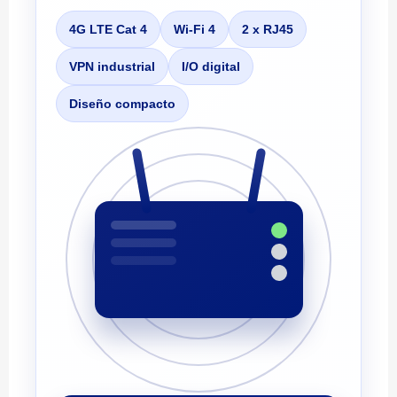
4G LTE Cat 4
Wi-Fi 4
2 x RJ45
VPN industrial
I/O digital
Diseño compacto