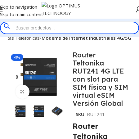
Skip to navigation
Skip to main content
lantas Telefonicas
Modems de Internet Industriales 4G/5G
Router
-8%
Teltonika
RUT241 4G LTE
con slot para
SIM física y SIM
Click to enlarge
virtual eSIM
Versión Global
SKU:
RUT241
Router
Teltonika