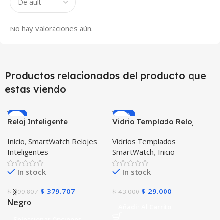
No hay valoraciones aún.
Productos relacionados del producto que
estas viendo
-5%
-33%
Reloj Inteligente
Vidrio Templado Reloj
Smartwatch I7 Negro
Inteligente Smartwatch
Inicio
,
SmartWatch Relojes
Vidrios Templados
Incluye Pulso y Estuche
Huawei Gt2 46mm X2
Inteligentes
SmartWatch
,
Inicio
protector – GPS
Unidades
In stock
In stock
$
379.707
$
29.000
$
399.807
$
43.000
Negro
Añadir Al Carrito
Seleccionar Opciones