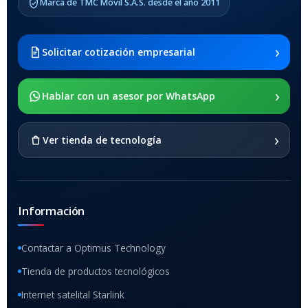
Marca de TMC Móvil S.A.S. desde el año 2011
Samsung Galaxy Tab A8 10.5
2021 SM-x200 / Samsung
Galaxy Tab A8 10.5 2021 SM-
›
Solicitar cotización empresarial
x205
›
SOPORTE DE APOYO
Hablar con un asesor por WhatsApp
SI
›
Ver tienda de tecnología
Información
Contactar a Optimus Technology
Tienda de productos tecnológicos
Internet satelital Starlink