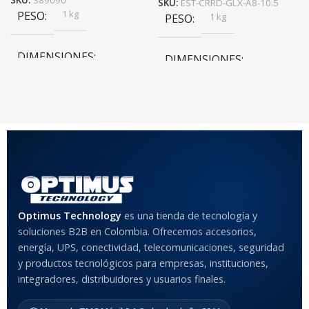
SKU:
389090
SKU:
EST-CRRD-GLX-A8-10.5
1 kg
PESO
1 kg
PESO
DIMENSIONES
DIMENSIONES
20 × 20 × 20 cm
20 × 20 × 20 cm
COLOR
Rojo
,
Negro
,
Azul
,
Rosa
MATERIAL DEL CASE
Optimus Technology
es una tienda de tecnología y
soluciones B2B en Colombia. Ofrecemos accesorios,
Anti-Shock
energía, UPS, conectividad, telecomunicaciones, seguridad
y productos tecnológicos para empresas, instituciones,
integradores, distribuidores y usuarios finales.
MODELO DE TABLETS
COMPATIBLES