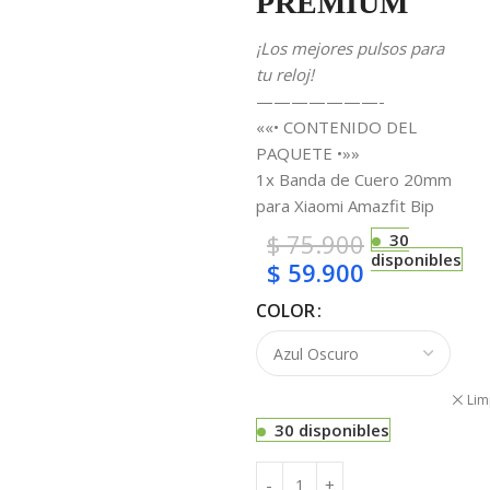
PREMIUM
¡Los mejores pulsos para
tu reloj!
———————-
««• CONTENIDO DEL
PAQUETE •»»
1x Banda de Cuero 20mm
para Xiaomi Amazfit Bip
$
75.900
30
disponibles
$
59.900
COLOR
Lim
30 disponibles