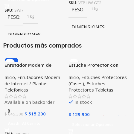
SKU:
VTP-HW-GT2
1 kg
PESO
SKU:
SWI7
1 kg
PESO
DIMENSIONES
DIMENSIONES
20 × 20 × 20 cm
Productos más comprados
20 × 20 × 20 cm
-20%
Enrutador Modem de
Estuche Protector con
Negro
,
Rosa
COLOR
Internet Huawei B311-521
Correa Desmontable
Inicio
,
Enrutadores Modem
Inicio
,
Estuches Protectores
Libre Todo Operador 4G
Tablet Samsung Galaxy
de Internet / Plantas
(Cases)
,
Estuches
LTE SIMCARD
Tab A8 10.5 2021 – 2022
PULSO ADICIONAL
Telefonicas
Protectores Tabletas
SM-x200 SM-x205 Anti
golpes con soporte
Goma
,
Metalizado
Available on backorder
In stock
$
515.200
$
645.300
$
129.900
Añadir Al Carrito
Seleccionar Opciones