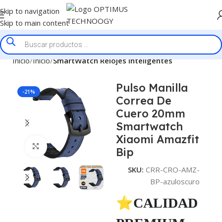
Skip to navigation
Skip to main content
Inicio
Inicio
SmartWatch Relojes Inteligentes
Pulso Manilla
-21%
Correa De
Cuero 20mm
Smartwatch
Xiaomi Amazfit
Click to enlarge
Bip
SKU:
CRR-CRO-AMZ-
BP-azuloscuro
⭐CALIDAD