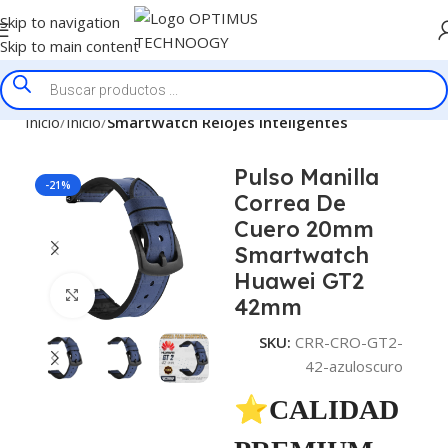
Skip to navigation
Skip to main content
Inicio
Inicio
SmartWatch Relojes Inteligentes
Pulso Manilla
-21%
Correa De
Cuero 20mm
Smartwatch
Huawei GT2
Click to enlarge
42mm
SKU:
CRR-CRO-GT2-
42-azuloscuro
⭐CALIDAD