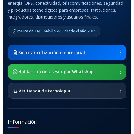
energía, UPS, conectividad, telecomunicaciones, seguridad
MODELO DE TABLETS
y productos tecnológicos para empresas, instituciones,
COMPATIBLES
integradores, distribuidores y usuarios finales.
Samsung Galaxy Tab A8 10.5
Marca de TMC Móvil S.A.S. desde el año 2011
2021 SM-x200 / Samsung
Galaxy Tab A8 10.5 2021 SM-
x205
›
Solicitar cotización empresarial
SOPORTE DE APOYO
›
Hablar con un asesor por WhatsApp
SI
›
Ver tienda de tecnología
Información