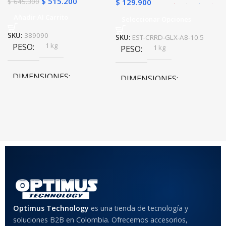
$
515.200
$
645.300
$
129.900
Añadir Al Carrito
Seleccionar Opciones
SKU:
389090
SKU:
EST-CRRD-GLX-A8-10.5
1 kg
PESO
1 kg
PESO
DIMENSIONES
DIMENSIONES
20 × 20 × 20 cm
20 × 20 × 20 cm
COLOR
Rojo
,
Negro
,
Azul
,
Rosa
MATERIAL DEL CASE
Optimus Technology
es una tienda de tecnología y
Anti-Shock
soluciones B2B en Colombia. Ofrecemos accesorios,