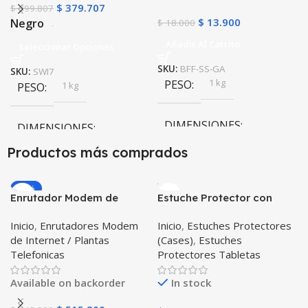
$
379.707
$
399.807
$
13.900
Negro
$
18.000
Añadir Al Carrito
Seleccionar Opciones
SKU:
BFF-SS-GA
SKU:
SWI7
1 kg
PESO
1 kg
PESO
DIMENSIONES
DIMENSIONES
Productos más comprados
20 × 20 × 20 cm
20 × 20 × 20 cm
-20%
Enrutador Modem de
Estuche Protector con
Negro
,
Rosa
COLOR
Internet Huawei B311-521
Correa Desmontable
Inicio
,
Enrutadores Modem
Inicio
,
Estuches Protectores
Libre Todo Operador 4G
Tablet Samsung Galaxy
de Internet / Plantas
(Cases)
,
Estuches
LTE SIMCARD
Tab A8 10.5 2021 – 2022
PULSO ADICIONAL
Telefonicas
Protectores Tabletas
SM-x200 SM-x205 Anti
golpes con soporte
Goma
,
Metalizado
Available on backorder
In stock