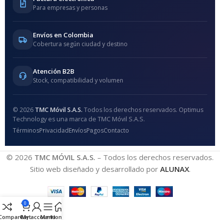
Para empresas y personas
Envíos en Colombia
Cobertura según ciudad y destino
Atención B2B
Stock, compatibilidad y volumen
© 2026
TMC Móvil S.A.S.
Todos los derechos reservados. Optimus
Technology es una marca de TMC Móvil S.A.S.
Términos
Privacidad
Envíos
Pagos
Contacto
© 2026
TMC MÓVIL S.A.S.
– Todos los derechos reservados.
Sitio web diseñado y desarrollado por
ALUNAX
.
0
Compare
Cart
My account
Menu
Home