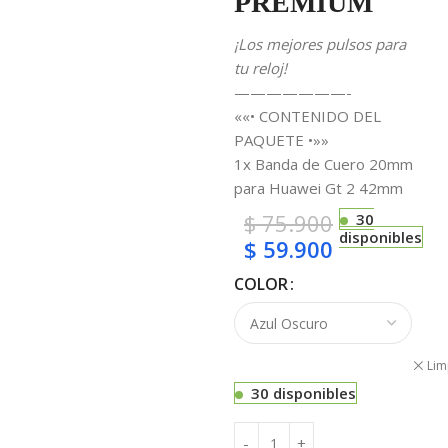
PREMIUM
¡Los mejores pulsos para
tu reloj!
———————-
««• CONTENIDO DEL
PAQUETE •»»
1x Banda de Cuero 20mm
para Huawei Gt 2 42mm
$
75.900
30
disponibles
$
59.900
COLOR
Lim
30 disponibles