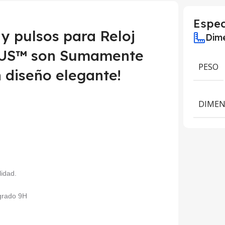
Espec
y pulsos para Reloj
Dime
MUS™ son Sumamente
PESO
 diseño elegante!
DIMEN
lidad.
 grado 9H