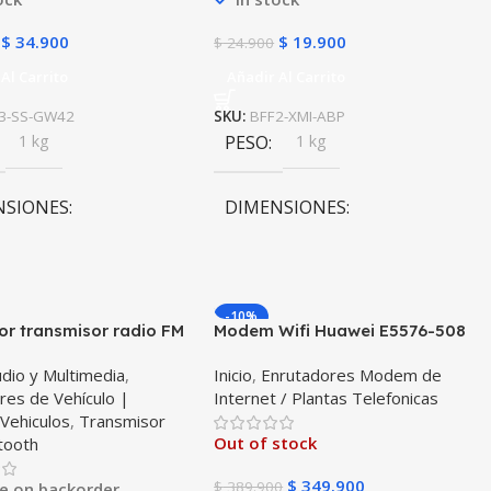
$
34.900
$
19.900
$
24.900
Al Carrito
Añadir Al Carrito
3-SS-GW42
SKU:
BFF2-XMI-ABP
1 kg
PESO
1 kg
NSIONES
DIMENSIONES
0 × 10 cm
10 × 10 × 10 cm
-10%
r transmisor radio FM
Modem Wifi Huawei E5576-508
th 5.0 para carro
Mifi Wifi 3s Simcard Libre Todo
dio y Multimedia
,
Inicio
,
Enrutadores Modem de
il Vehículos Camiones
Operador
res de Vehículo |
Internet / Plantas Telefonicas
 puertos 2USB + 1Tipo C
,
Vehiculos
,
Transmisor
S BT23
Out of stock
tooth
$
349.900
$
389.900
le on backorder