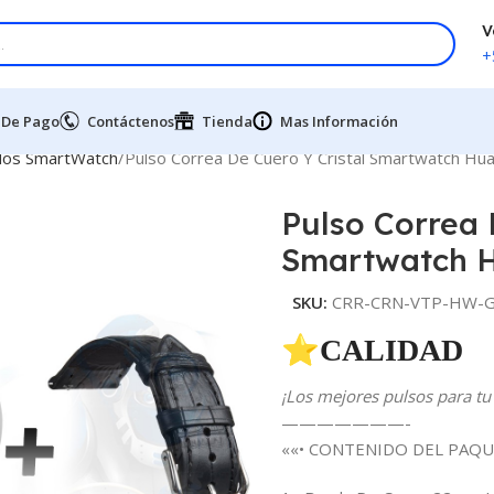
V
+
 De Pago
Contáctenos
Tienda
Mas Información
dos SmartWatch
Pulso Correa De Cuero Y Cristal Smartwatch H
Pulso Correa 
Smartwatch 
SKU:
CRR-CRN-VTP-HW-G
⭐CALIDAD 
¡Los mejores pulsos para tu 
———————-
««• CONTENIDO DEL PAQU