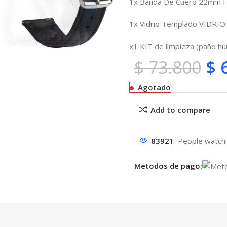
1x Banda De Cuero 22mm 
1x Vidrio Templado VIDRI
x1 KIT de limpieza (paño h
$
73.800
$
6
Agotado
Add to compare
83921
People watchi
Metodos de pago: