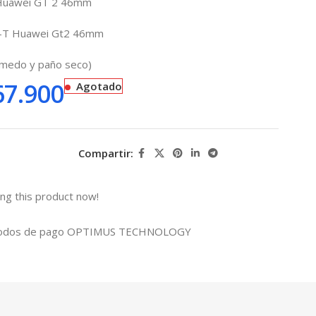
Huawei GT 2 46mm
O-T Huawei Gt2 46mm
úmedo y paño seco)
7.900
Agotado
Compartir:
ng this product now!