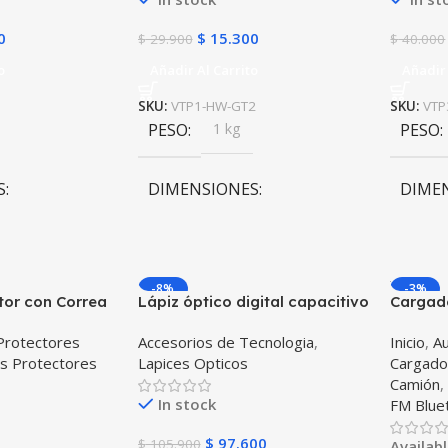
0
$
15.300
$
29.900
$
40.000
o
Añadir Al Carrito
Añadir 
SKU:
VTP1-HW-GT2
SKU:
VTP
PESO
1 kg
PESO
S
DIMENSIONES
DIME
m
10 × 10 × 10 cm
10 × 1
-8%
-3%
tor con Correa
Lápiz óptico digital capacitivo
Cargado
ablet Samsung
activo Stylus Pen compatible
bluetoo
Protectores
Accesorios de Tecnologia
,
Inicio
,
Au
10.5 2021 –
con Android, iOS y Windows
automóv
s Protectores
Lapices Opticos
Cargado
SM-x205 Anti
para Tablets, Celulares y PC
de tres
Camión
orte
Táctil
OPTIMU
In stock
FM Blue
$
97.600
$
105.900
Availab