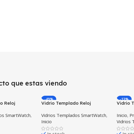
cto que estas viendo
-49%
-13%
o Reloj
Vidrio Templado Reloj
Vidrio 
artwatch
Inteligente Smartwatch
Samsun
dos SmartWatch
,
Vidrios Templados SmartWatch
,
Inicio
,
Pr
mm X2
Huawei Gt2 46mm
X3 Uni
Inicio
Vidrios
In stock
In st