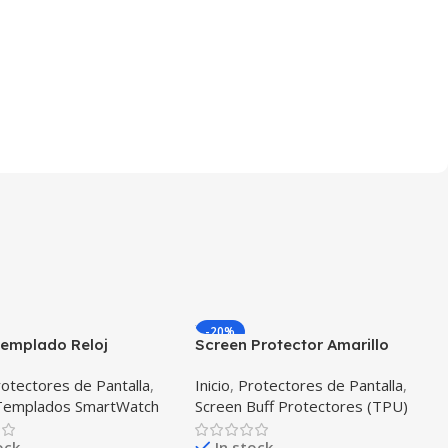
-20%
Templado Reloj
Screen Protector Amarillo
g Galaxy Watch 42mm
Reloj Smartwatch Xiaomi
otectores de Pantalla
,
Inicio
,
Protectores de Pantalla
,
dades
Amazfit Bit X2 Unidades
 Templados SmartWatch
Screen Buff Protectores (TPU)
ock
In stock