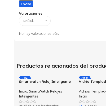
Valoraciones
No hay valoraciones aún.
Productos relacionados del produ
-9%
-33%
Smartwatch Reloj Inteligente
Vidrio Templad
OPTIMUS WATCH BLACK™ (PK
Inteligente Sm
Inicio
,
SmartWatch Relojes
Vidrios Templa
W34 Iwo 10 12) Compatible
Huawei Gt2 46
Inteligentes
Inicio
Android y iPhone
Unidades
Available on backorder
In stock