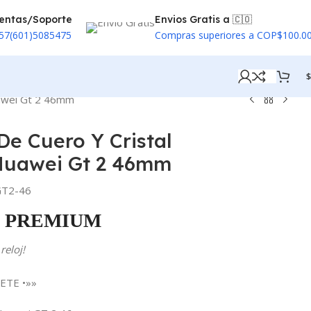
entas/Soporte
Envios Gratis a 🇨🇴
57(601)5085475
Compras superiores a COP$100.0
$
uawei Gt 2 46mm
De Cuero Y Cristal
Huawei Gt 2 46mm
T2-46
PREMIUM
reloj!
ETE •»»