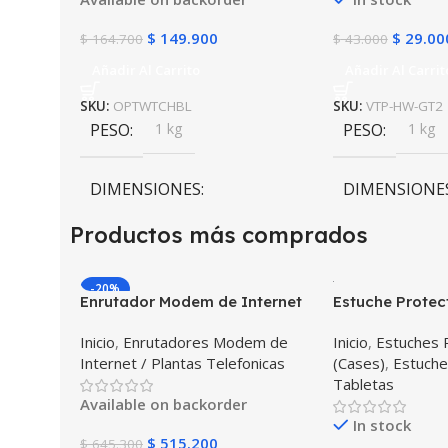
$
149.900
$
29.00
$
164.700
$
43.000
Añadir Al Carrito
Añadir Al Carrit
SKU:
OPTWTCHBL
SKU:
VTP-HW-GT2
PESO
1 kg
PESO
1 kg
DIMENSIONES
DIMENSIONE
Productos más comprados
10 × 10 × 10 cm
10 × 10 × 10 c
-20%
Enrutador Modem de Internet
Estuche Protec
Huawei B311-521 Libre Todo
Desmontable T
Inicio
,
Enrutadores Modem de
Inicio
,
Estuches 
Operador 4G LTE SIMCARD
Galaxy Tab A8 
Internet / Plantas Telefonicas
(Cases)
,
Estuche
2022 SM-x200 
Tabletas
golpes con sop
Available on backorder
In stock
$
515.200
$
645.300