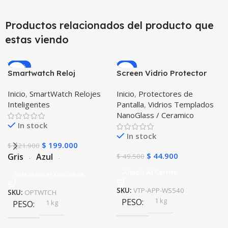
Productos relacionados del producto que
estas viendo
-10%
-9%
Smartwatch Reloj
Screen Vidrio Protector
Inteligente OPTIMUS
Reloj Iwatch Serie 5 40mm
Inicio
,
SmartWatch Relojes
Inicio
,
Protectores de
WATCH™ (KW37 PRO) Mide
X2 Unidades
Inteligentes
Pantalla
,
Vidrios Templados
Temperatura Presión
NanoGlass / Ceramico
Arterial y Ritmo Cardíaco
In stock
In stock
$
199.000
$
221.900
$
44.900
Gris
Azul
$
49.500
Añadir Al Carrito
Seleccionar Opciones
SKU:
VTP-APP-WS540
SKU:
OPTWTCH
1 kg
PESO
1 kg
PESO