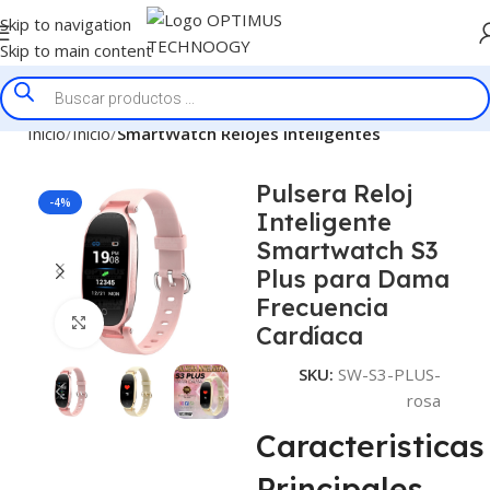
Skip to navigation
Skip to main content
Inicio
Inicio
SmartWatch Relojes Inteligentes
Pulsera Reloj
-4%
Inteligente
Smartwatch S3
Plus para Dama
Frecuencia
Click to enlarge
Cardíaca
SKU:
SW-S3-PLUS-
rosa
Caracteristicas
Principales