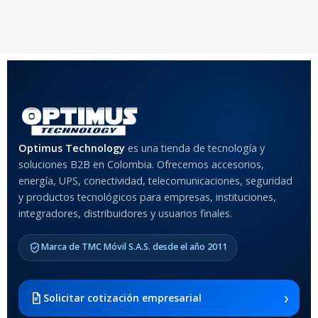
10 × 10 × 10 cm
10 × 10 × 10 cm
COLOR
Rojo
,
Negro
,
Azul
,
Rosa
MATERIAL DEL CASE
Optimus Technology
es una tienda de tecnología y
soluciones B2B en Colombia. Ofrecemos accesorios,
Anti-Shock
energía, UPS, conectividad, telecomunicaciones, seguridad
y productos tecnológicos para empresas, instituciones,
integradores, distribuidores y usuarios finales.
MODELO DE TABLETS
COMPATIBLES
Marca de TMC Móvil S.A.S. desde el año 2011
Samsung Galaxy Tab A8 10.5
2021 SM-x200 / Samsung
Galaxy Tab A8 10.5 2021 SM-
›
Solicitar cotización empresarial
x205