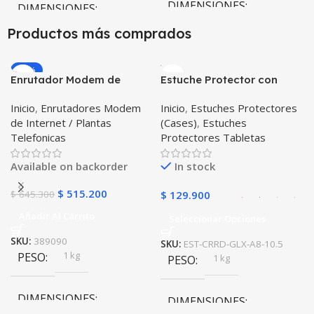
DIMENSIONES
DIMENSIONES
Productos más comprados
10 × 10 × 10 cm
10 × 10 × 10 cm
-20%
Enrutador Modem de
Estuche Protector con
COLOR
Internet Huawei B311-521
Correa Desmontable
Inicio
,
Enrutadores Modem
Inicio
,
Estuches Protectores
Libre Todo Operador 4G
Tablet Samsung Galaxy
Gris
,
Negro
,
Azul
,
Rosa
de Internet / Plantas
(Cases)
,
Estuches
LTE SIMCARD
Tab A8 10.5 2021 – 2022
Telefonicas
Protectores Tabletas
SM-x200 SM-x205 Anti
golpes con soporte
Available on backorder
In stock
$
515.200
$
645.300
$
129.900
Añadir Al Carrito
Seleccionar Opciones
SKU:
389090
SKU:
EST-CRRD-GLX-A8-10.5
1 kg
PESO
1 kg
PESO
DIMENSIONES
DIMENSIONES