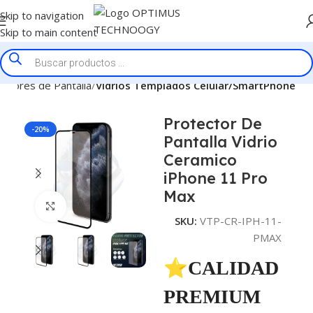
Skip to navigation
Skip to main content
ectores de Pantalla
Vidrios Templados Celular/SmartPhone
Protector De
-20%
Pantalla Vidrio
Ceramico
iPhone 11 Pro
Max
Click to enlarge
SKU:
VTP-CR-IPH-11-
PMAX
⭐CALIDAD
PREMIUM