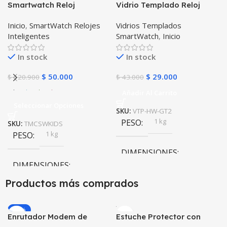
Smartwatch Reloj
Vidrio Templado Reloj
Inteligente Localizador
Inteligente Smartwatch
Inicio
,
SmartWatch Relojes
Vidrios Templados
GPS Ubicar Niños SOS
Huawei Gt2 46mm X2
Inteligentes
SmartWatch
,
Inicio
Unidades
In stock
In stock
$
50.000
$
29.000
$
120.900
$
43.000
Añadir Al Carrito
Seleccionar Opciones
SKU:
VTP-HW-GT2
1 kg
PESO
SKU:
TMCSWKIDS
1 kg
PESO
DIMENSIONES
DIMENSIONES
10 × 10 × 10 cm
Productos más comprados
10 × 10 × 10 cm
-20%
Enrutador Modem de
Estuche Protector con
COLOR