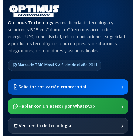
Rojo
,
Negro
,
Azul
,
Rosa
MATERIAL DEL CASE
Optimus Technology
es una tienda de tecnología y
soluciones B2B en Colombia. Ofrecemos accesorios,
Anti-Shock
energía, UPS, conectividad, telecomunicaciones, seguridad
y productos tecnológicos para empresas, instituciones,
integradores, distribuidores y usuarios finales.
MODELO DE TABLETS
COMPATIBLES
Marca de TMC Móvil S.A.S. desde el año 2011
Samsung Galaxy Tab A8 10.5
2021 SM-x200 / Samsung
Galaxy Tab A8 10.5 2021 SM-
›
Solicitar cotización empresarial
x205
›
SOPORTE DE APOYO
Hablar con un asesor por WhatsApp
SI
›
Ver tienda de tecnología