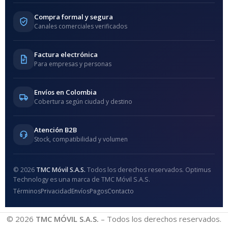
Compra formal y segura
Canales comerciales verificados
Factura electrónica
Para empresas y personas
Envíos en Colombia
Cobertura según ciudad y destino
Atención B2B
Stock, compatibilidad y volumen
© 2026
TMC Móvil S.A.S.
Todos los derechos reservados. Optimus
Technology es una marca de TMC Móvil S.A.S.
Términos
Privacidad
Envíos
Pagos
Contacto
© 2026
TMC MÓVIL S.A.S.
– Todos los derechos reservados.