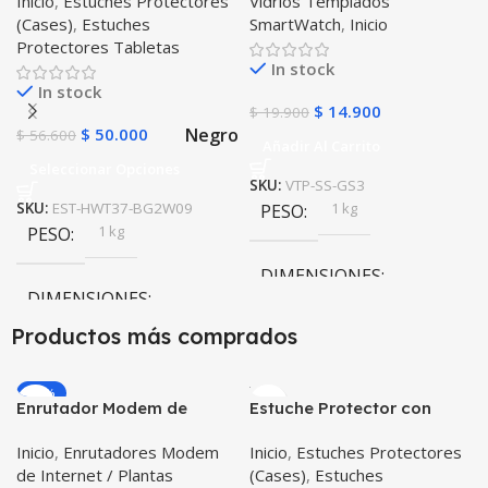
Inicio
,
Estuches Protectores
Vidrios Templados
Smartwatch Samsung
(Cases)
,
Estuches
SmartWatch
,
Inicio
Gear S3 Frontier
Protectores Tabletas
In stock
In stock
$
14.900
$
19.900
Negro
$
50.000
$
56.600
Añadir Al Carrito
Seleccionar Opciones
SKU:
VTP-SS-GS3
1 kg
SKU:
EST-HWT37-BG2W09
PESO
1 kg
PESO
DIMENSIONES
DIMENSIONES
10 × 10 × 10 cm
Productos más comprados
10 × 10 × 10 cm
-20%
Enrutador Modem de
Estuche Protector con
Negro
COLOR
Internet Huawei B311-521
Correa Desmontable
Inicio
,
Enrutadores Modem
Inicio
,
Estuches Protectores
Libre Todo Operador 4G
Tablet Samsung Galaxy
de Internet / Plantas
(Cases)
,
Estuches
LTE SIMCARD
Tab A8 10.5 2021 – 2022