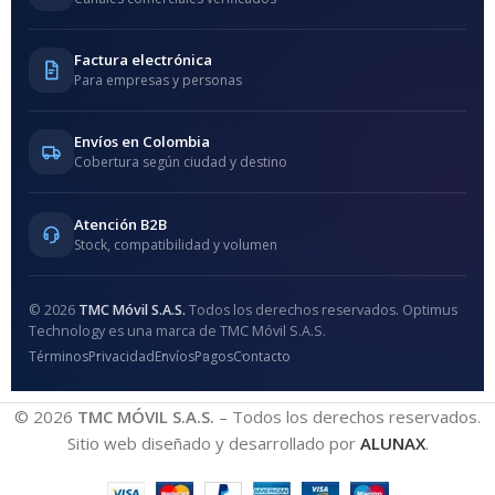
Factura electrónica
Para empresas y personas
Envíos en Colombia
Cobertura según ciudad y destino
Atención B2B
Stock, compatibilidad y volumen
© 2026
TMC Móvil S.A.S.
Todos los derechos reservados. Optimus
Technology es una marca de TMC Móvil S.A.S.
Términos
Privacidad
Envíos
Pagos
Contacto
© 2026
TMC MÓVIL S.A.S.
– Todos los derechos reservados.
Sitio web diseñado y desarrollado por
ALUNAX
.