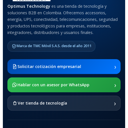
MATERIAL DEL CASE
Optimus Technology
es una tienda de tecnología y
soluciones B2B en Colombia. Ofrecemos accesorios,
Anti-Shock
energía, UPS, conectividad, telecomunicaciones, seguridad
y productos tecnológicos para empresas, instituciones,
integradores, distribuidores y usuarios finales.
MODELO DE TABLETS
COMPATIBLES
Marca de TMC Móvil S.A.S. desde el año 2011
Samsung Galaxy Tab A8 10.5
2021 SM-x200 / Samsung
Galaxy Tab A8 10.5 2021 SM-
›
Solicitar cotización empresarial
x205
›
SOPORTE DE APOYO
Hablar con un asesor por WhatsApp
SI
›
Ver tienda de tecnología