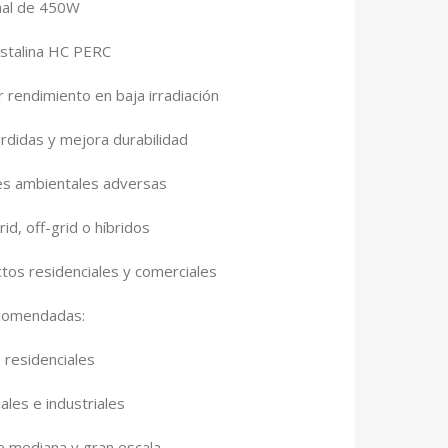
nal de 450W
stalina HC PERC
 rendimiento en baja irradiación
rdidas y mejora durabilidad
nes ambientales adversas
id, off-grid o híbridos
os residenciales y comerciales
ecomendadas:
 residenciales
ales e industriales
e mediana y gran escala