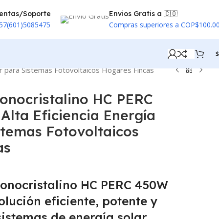
entas/Soporte
Envios Gratis a 🇨🇴
57(601)5085475
Compras superiores a COP$100.0
$
ar para Sistemas Fotovoltaicos Hogares Fincas
Monocristalino HC PERC
lta Eficiencia Energía
stemas Fotovoltaicos
as
Monocristalino HC PERC 450W
lución eficiente, potente y
sistemas de energía solar