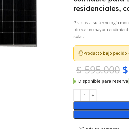
residenciales, c
Gracias a su tecnología mono
ofrece un mayor rendimiento
solar.
⏱️
Producto bajo pedido 
$
595.000
$
Disponible para reserva
Add to compare