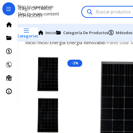
Skip to navigation
Skip to main content
Inicio
Categoría De Productos
Métodos
Categorías
Inicio
Inicio
Energía
Energía Renovable
Panel Solar 
-3%