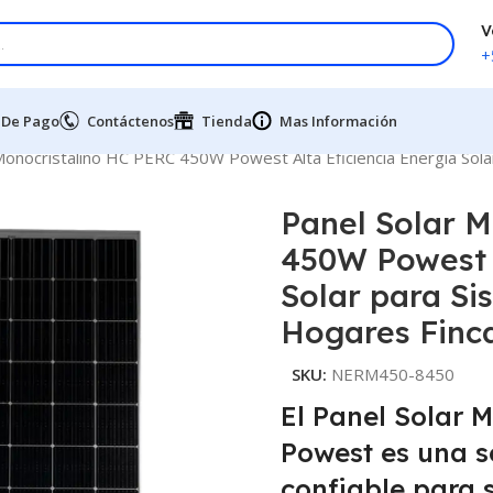
V
+
 De Pago
Contáctenos
Tienda
Mas Información
Monocristalino HC PERC 450W Powest Alta Eficiencia Energía Sol
Panel Solar 
450W Powest A
Solar para Si
Hogares Finc
SKU:
NERM450-8450
El Panel Solar 
Powest es una so
confiable para 