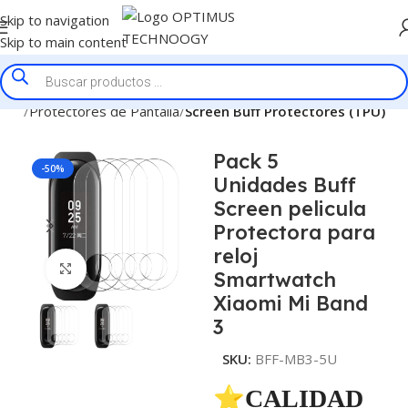
Skip to navigation
Skip to main content
nicio
Protectores de Pantalla
Screen Buff Protectores (TPU)
Pack 5
-50%
Unidades Buff
Screen pelicula
Protectora para
reloj
Click to enlarge
Smartwatch
Xiaomi Mi Band
3
SKU:
BFF-MB3-5U
⭐CALIDAD