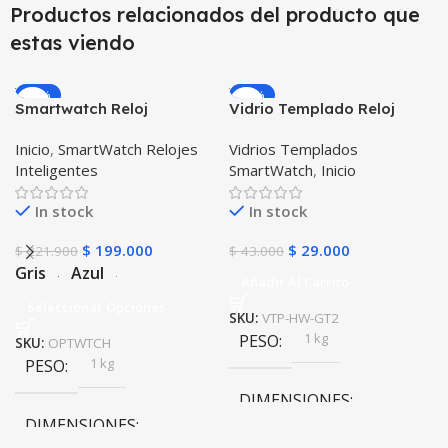
Productos relacionados del producto que
estas viendo
-10%
-33%
Smartwatch Reloj
Vidrio Templado Reloj
Inteligente OPTIMUS
Inteligente Smartwatch
Inicio
,
SmartWatch Relojes
Vidrios Templados
WATCH™ (KW37 PRO) Mide
Huawei Gt2 46mm X2
Inteligentes
SmartWatch
,
Inicio
Temperatura Presión
Unidades
Arterial y Ritmo Cardíaco
In stock
In stock
$
199.000
$
29.000
$
221.900
$
43.000
Gris
Azul
Añadir Al Carrito
Seleccionar Opciones
SKU:
VTP-HW-GT2
1 kg
PESO
SKU:
OPTWTCH
1 kg
PESO
DIMENSIONES
DIMENSIONES