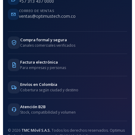
+57 313 437 0000
CORREO DE VENTAS
ventas@optimustech.com.co
Compra formal y segura
Canales comerciales verificados
Factura electrónica
Para empresas y personas
Envíos en Colombia
Cobertura según ciudad y destino
Atención B2B
Stock, compatibilidad y volumen
© 2026
TMC Móvil S.A.S.
Todos los derechos reservados. Optimus