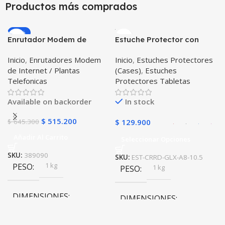
10 × 10 × 10 cm
Productos más comprados
10 × 10 × 10 cm
-20%
Enrutador Modem de
Estuche Protector con
COLOR
Internet Huawei B311-521
Correa Desmontable
Inicio
,
Enrutadores Modem
Inicio
,
Estuches Protectores
Libre Todo Operador 4G
Tablet Samsung Galaxy
Gris
,
Negro
,
Azul
,
Rosa
de Internet / Plantas
(Cases)
,
Estuches
LTE SIMCARD
Tab A8 10.5 2021 – 2022
Telefonicas
Protectores Tabletas
SM-x200 SM-x205 Anti
golpes con soporte
Available on backorder
In stock
$
515.200
$
645.300
$
129.900
Añadir Al Carrito
Seleccionar Opciones
SKU:
389090
SKU:
EST-CRRD-GLX-A8-10.5
1 kg
PESO
1 kg
PESO
DIMENSIONES
DIMENSIONES
20 × 20 × 20 cm
20 × 20 × 20 cm