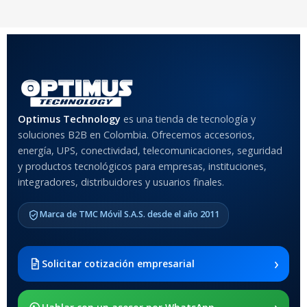
COLOR
Rojo
,
Negro
,
Azul
,
Rosa
MATERIAL DEL CASE
Optimus Technology
es una tienda de tecnología y
soluciones B2B en Colombia. Ofrecemos accesorios,
Anti-Shock
energía, UPS, conectividad, telecomunicaciones, seguridad
y productos tecnológicos para empresas, instituciones,
integradores, distribuidores y usuarios finales.
MODELO DE TABLETS
COMPATIBLES
Marca de TMC Móvil S.A.S. desde el año 2011
Samsung Galaxy Tab A8 10.5
2021 SM-x200 / Samsung
Galaxy Tab A8 10.5 2021 SM-
›
Solicitar cotización empresarial
x205