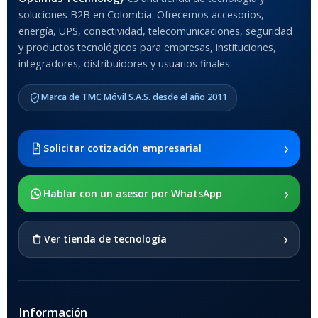
soluciones B2B en Colombia. Ofrecemos accesorios,
Anti-Shock
energía, UPS, conectividad, telecomunicaciones, seguridad
y productos tecnológicos para empresas, instituciones,
integradores, distribuidores y usuarios finales.
MODELO DE TABLETS
COMPATIBLES
Marca de TMC Móvil S.A.S. desde el año 2011
Samsung Galaxy Tab A8 10.5
2021 SM-x200 / Samsung
Galaxy Tab A8 10.5 2021 SM-
›
Solicitar cotización empresarial
x205
›
SOPORTE DE APOYO
Hablar con un asesor por WhatsApp
SI
›
Ver tienda de tecnología
Información