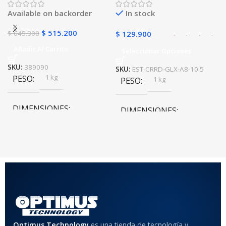
golpes con soporte
Available on backorder
In stock
$
515.200
$
645.300
$
129.900
Añadir Al Carrito
Seleccionar Opciones
SKU:
389090
SKU:
EST-CRRD-GLX-A8-10.5
1 kg
PESO
1 kg
PESO
DIMENSIONES
DIMENSIONES
10 × 10 × 10 cm
10 × 10 × 10 cm
COLOR
Rojo
,
Negro
,
Azul
,
Rosa
MATERIAL DEL CASE
Optimus Technology
es una tienda de tecnología y