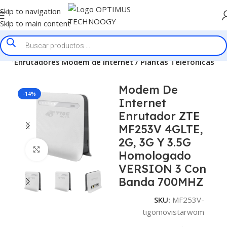
Skip to navigation
Skip to main content
icio
Enrutadores Modem de Internet / Plantas Telefonicas
Modem De
-14%
Internet
Enrutador ZTE
MF253V 4GLTE,
2G, 3G Y 3.5G
Click to enlarge
Homologado
VERSION 3 Con
Banda 700MHZ
SKU:
MF253V-
tigomovistarwom