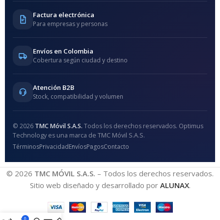
Factura electrónica
Para empresas y personas
Envíos en Colombia
Cobertura según ciudad y destino
Atención B2B
Stock, compatibilidad y volumen
© 2026
TMC Móvil S.A.S.
Todos los derechos reservados. Optimus
Technology es una marca de TMC Móvil S.A.S.
Términos
Privacidad
Envíos
Pagos
Contacto
© 2026
TMC MÓVIL S.A.S.
– Todos los derechos reservados.
Sitio web diseñado y desarrollado por
ALUNAX
.
0