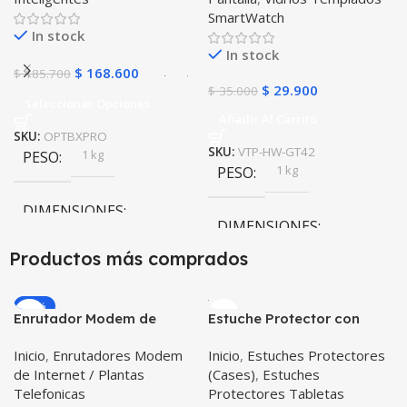
SmartWatch
Compatible Android IOS
In stock
In stock
$
168.600
$
185.700
$
29.900
$
35.000
Seleccionar Opciones
Añadir Al Carrito
SKU:
OPTBXPRO
SKU:
VTP-HW-GT42
1 kg
PESO
1 kg
PESO
DIMENSIONES
DIMENSIONES
Productos más comprados
10 × 10 × 10 cm
10 × 10 × 10 cm
Negro
,
Rosa
COLOR
-20%
Enrutador Modem de
Estuche Protector con
Internet Huawei B311-521
Correa Desmontable
Inicio
,
Enrutadores Modem
Inicio
,
Estuches Protectores
Libre Todo Operador 4G
Tablet Samsung Galaxy
de Internet / Plantas
(Cases)
,
Estuches
LTE SIMCARD
Tab A8 10.5 2021 – 2022
Telefonicas
Protectores Tabletas
SM-x200 SM-x205 Anti