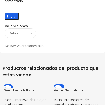
comentario.
Valoraciones
No hay valoraciones aún.
Productos relacionados del producto que
estas viendo
-9%
-15%
Smartwatch Reloj
Vidrio Templado
Inteligente OPTIMUS
Smartwatch Huawei Gt
Inicio
,
SmartWatch Relojes
Inicio
,
Protectores de
BAND X PRO™
42mm X2 Unidades
Inteligentes
Pantalla
,
Vidrios Templados
(Smartwatch p70)