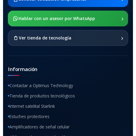
x205
›
SOPORTE DE APOYO
Hablar con un asesor por WhatsApp
SI
›
Ver tienda de tecnología
Información
Contactar a Optimus Technology
Tienda de productos tecnológicos
Internet satelital Starlink
Estuches protectores
Amplificadores de señal celular