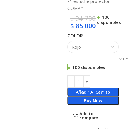
x1 estuche protector
GOMA™
$
94.700
100
disponibles
$
85.000
COLOR
Lim
100 disponibles
Añadir Al Carrito
Buy Now
Add to
compare