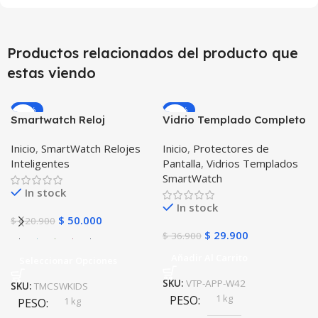
Productos relacionados del producto que
estas viendo
-59%
-19%
Smartwatch Reloj
Vidrio Templado Completo
Inteligente Localizador
Reloj Apple Watch 42mm
Inicio
,
SmartWatch Relojes
Inicio
,
Protectores de
GPS Ubicar Niños SOS
Inteligentes
Pantalla
,
Vidrios Templados
SmartWatch
In stock
In stock
$
50.000
$
120.900
$
29.900
$
36.900
Añadir Al Carrito
Seleccionar Opciones
SKU:
VTP-APP-W42
SKU:
TMCSWKIDS
1 kg
PESO
1 kg
PESO