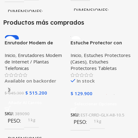
DIMENSIONES
DIMENSIONES
Productos más comprados
20 × 20 × 20 cm
20 × 20 × 20 cm
-20%
Enrutador Modem de
Estuche Protector con
COLOR
Internet Huawei B311-521
Correa Desmontable
Inicio
,
Enrutadores Modem
Inicio
,
Estuches Protectores
Libre Todo Operador 4G
Tablet Samsung Galaxy
Negro
,
Azul
,
Verde
,
Rosa
,
de Internet / Plantas
(Cases)
,
Estuches
LTE SIMCARD
Tab A8 10.5 2021 – 2022
Azul Oscuro
Telefonicas
Protectores Tabletas
SM-x200 SM-x205 Anti
golpes con soporte
Available on backorder
In stock
$
515.200
$
645.300
$
129.900
Añadir Al Carrito
Seleccionar Opciones
SKU:
389090
SKU:
EST-CRRD-GLX-A8-10.5
1 kg
PESO
1 kg
PESO