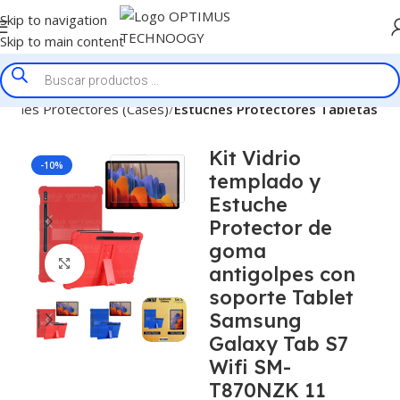
Skip to navigation
Skip to main content
tuches Protectores (Cases)
Estuches Protectores Tabletas
Kit Vidrio
-10%
templado y
Estuche
Protector de
goma
Click to enlarge
antigolpes con
soporte Tablet
Samsung
Galaxy Tab S7
Wifi SM-
T870NZK 11