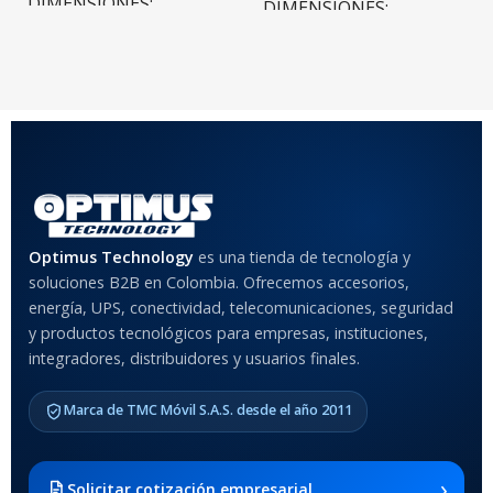
DIMENSIONES
DIMENSIONES
20 × 20 × 20 cm
20 × 20 × 20 cm
COLOR
Rojo
,
Negro
,
Azul
,
Rosa
MATERIAL DEL CASE
Optimus Technology
es una tienda de tecnología y
soluciones B2B en Colombia. Ofrecemos accesorios,
Anti-Shock
energía, UPS, conectividad, telecomunicaciones, seguridad
y productos tecnológicos para empresas, instituciones,
integradores, distribuidores y usuarios finales.
MODELO DE TABLETS
COMPATIBLES
Marca de TMC Móvil S.A.S. desde el año 2011
Samsung Galaxy Tab A8 10.5
2021 SM-x200 / Samsung
Galaxy Tab A8 10.5 2021 SM-
›
Solicitar cotización empresarial