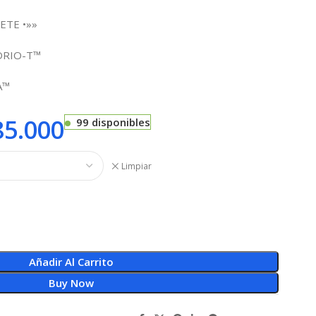
ETE •»»
IDRIO-T™
A™
5.000
99 disponibles
Limpiar
Añadir Al Carrito
Buy Now