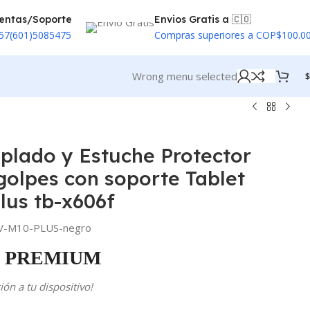
entas/Soporte
Envios Gratis a 🇨🇴
57(601)5085475
Compras superiores a COP$100.0
Wrong menu selected
$
mplado y Estuche Protector
olpes con soporte Tablet
lus tb-x606f
V-M10-PLUS-negro
PREMIUM
ón a tu dispositivo!