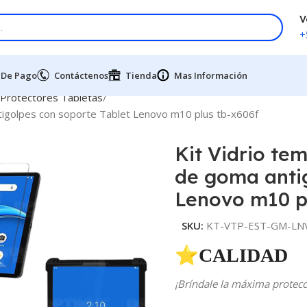
V
+
 De Pago
Contáctenos
Tienda
Mas Información
 Protectores Tabletas
tigolpes con soporte Tablet Lenovo m10 plus tb-x606f
Kit Vidrio te
de goma antig
Lenovo m10 p
SKU:
KT-VTP-EST-GM-LN
⭐CALIDAD 
¡Bríndale la máxima protecci