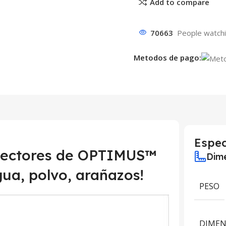
Add to compare
70663
People watchi
Metodos de pago:
Espec
otectores de OPTIMUS™
Dime
gua, polvo, arañazos!
PESO
DIMEN