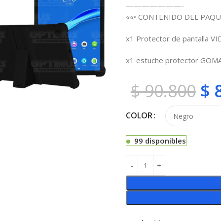
———————-
««• CONTENIDO DEL PAQU
x1 Protector de pantalla V
x1 estuche protector GOM
$
90.800
$
8
COLOR
99 disponibles