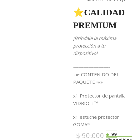
⭐CALIDAD
PREMIUM
¡Bríndale la máxima
protección a tu
dispositivo!
———————-
««• CONTENIDO DEL
PAQUETE •»»
x1 Protector de pantalla
VIDRIO-T™
x1 estuche protector
GOMA™
$
90.000
99
disponibles