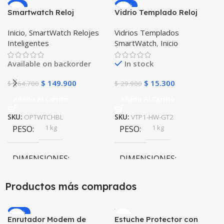
-9%
-49%
Smartwatch Reloj
Vidrio Templado Reloj
Inteligente OPTIMUS
Inteligente Smartwatch
Inicio
,
SmartWatch Relojes
Vidrios Templados
WATCH BLACK™ (PK W34
Huawei Gt2 46mm
Inteligentes
SmartWatch
,
Inicio
Iwo 10 12) Compatible
Android y iPhone
Available on backorder
In stock
$
149.900
$
15.300
$
164.700
$
29.900
Añadir Al Carrito
Añadir Al Carrito
SKU:
OPTWTCHBL
SKU:
VTP1-HW-GT2
1 kg
1 kg
PESO
PESO
DIMENSIONES
DIMENSIONES
20 × 20 × 20 cm
20 × 20 × 20 cm
Productos más comprados
-20%
Enrutador Modem de
Estuche Protector con