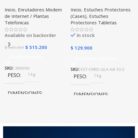
Internet Huawei B311-521
Correa Desmontable
Inicio
,
Enrutadores Modem
Inicio
,
Estuches Protectores
Libre Todo Operador 4G
Tablet Samsung Galaxy
de Internet / Plantas
(Cases)
,
Estuches
LTE SIMCARD
Tab A8 10.5 2021 – 2022
Telefonicas
Protectores Tabletas
SM-x200 SM-x205 Anti
golpes con soporte
Available on backorder
In stock
$
515.200
$
645.300
$
129.900
Añadir Al Carrito
Seleccionar Opciones
SKU:
389090
SKU:
EST-CRRD-GLX-A8-10.5
1 kg
PESO
1 kg
PESO
DIMENSIONES
DIMENSIONES
20 × 20 × 20 cm
20 × 20 × 20 cm
COLOR