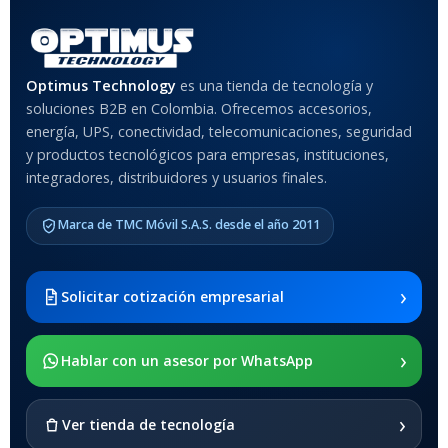
Rojo
,
Negro
,
Azul
,
Rosa
MATERIAL DEL CASE
Optimus Technology
es una tienda de tecnología y
soluciones B2B en Colombia. Ofrecemos accesorios,
Anti-Shock
energía, UPS, conectividad, telecomunicaciones, seguridad
y productos tecnológicos para empresas, instituciones,
integradores, distribuidores y usuarios finales.
MODELO DE TABLETS
COMPATIBLES
Marca de TMC Móvil S.A.S. desde el año 2011
Samsung Galaxy Tab A8 10.5
2021 SM-x200 / Samsung
Galaxy Tab A8 10.5 2021 SM-
›
Solicitar cotización empresarial
x205
›
SOPORTE DE APOYO
Hablar con un asesor por WhatsApp
SI
›
Ver tienda de tecnología