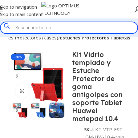
Skip to navigation
Skip to main content
tuches Protectores (Cases)
Estuches Protectores Tabletas
Kit Vidrio
-28%
templado y
Estuche
Protector de
goma
Click to enlarge
antigolpes con
soporte Tablet
Huawei
matepad 10.4
SKU:
KT-VTP-EST-
GM-HW-10.4-rojo