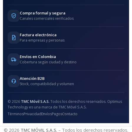
Compra formal y segura
Canales comerciales verificados
Factura electrónica
Para empresas y personas
Envíos en Colombia
Cobertura según ciudad y destino
Atención B2B
Stock, compatibilidad y volumen
© 2026
TMC Móvil S.A.S.
Todos los derechos reservados. Optimus
Technology es una marca de TMC Móvil S.A.S.
Términos
Privacidad
Envíos
Pagos
Contacto
© 2026
TMC MÓVIL S.A.S.
– Todos los derechos reservados.