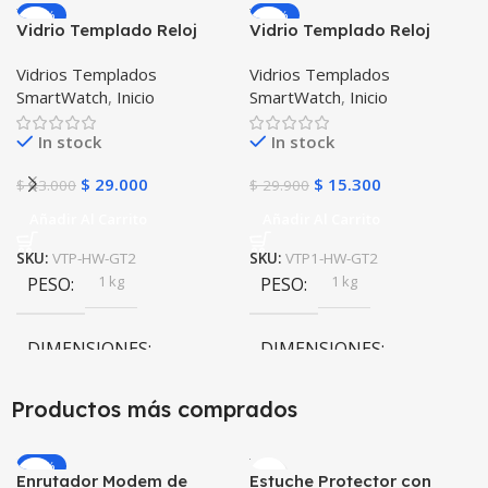
-33%
-49%
Vidrio Templado Reloj
Vidrio Templado Reloj
Inteligente Smartwatch
Inteligente Smartwatch
Vidrios Templados
Vidrios Templados
Huawei Gt2 46mm X2
Huawei Gt2 46mm
SmartWatch
,
Inicio
SmartWatch
,
Inicio
Unidades
In stock
In stock
$
29.000
$
15.300
$
43.000
$
29.900
Añadir Al Carrito
Añadir Al Carrito
SKU:
VTP-HW-GT2
SKU:
VTP1-HW-GT2
1 kg
1 kg
PESO
PESO
DIMENSIONES
DIMENSIONES
20 × 20 × 20 cm
20 × 20 × 20 cm
Productos más comprados
-20%
Enrutador Modem de
Estuche Protector con