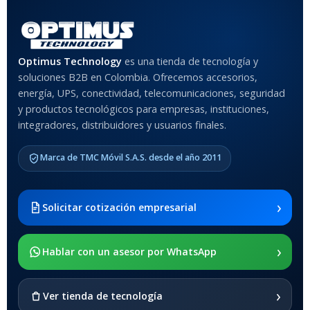
Rojo
,
Negro
,
Azul
,
Rosa
MATERIAL DEL CASE
Optimus Technology
es una tienda de tecnología y
soluciones B2B en Colombia. Ofrecemos accesorios,
Anti-Shock
energía, UPS, conectividad, telecomunicaciones, seguridad
y productos tecnológicos para empresas, instituciones,
integradores, distribuidores y usuarios finales.
MODELO DE TABLETS
COMPATIBLES
Marca de TMC Móvil S.A.S. desde el año 2011
Samsung Galaxy Tab A8 10.5
2021 SM-x200 / Samsung
Galaxy Tab A8 10.5 2021 SM-
›
Solicitar cotización empresarial
x205
›
SOPORTE DE APOYO
Hablar con un asesor por WhatsApp
SI
›
Ver tienda de tecnología