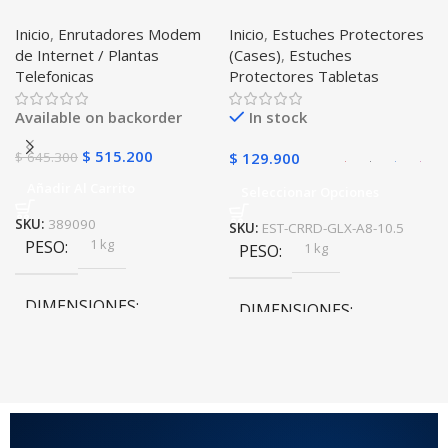
Internet Huawei B311-521
Correa Desmontable
Inicio
,
Enrutadores Modem
Inicio
,
Estuches Protectores
Libre Todo Operador 4G
Tablet Samsung Galaxy
de Internet / Plantas
(Cases)
,
Estuches
LTE SIMCARD
Tab A8 10.5 2021 – 2022
Telefonicas
Protectores Tabletas
SM-x200 SM-x205 Anti
golpes con soporte
Available on backorder
In stock
$
515.200
$
645.300
$
129.900
Añadir Al Carrito
Seleccionar Opciones
SKU:
389090
SKU:
EST-CRRD-GLX-A8-10.5
1 kg
PESO
1 kg
PESO
DIMENSIONES
DIMENSIONES
20 × 20 × 20 cm
20 × 20 × 20 cm
COLOR