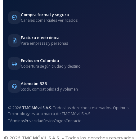
Compra formal y segura
Canales comerciales verificados
Factura electrónica
Para empresas y personas
Envíos en Colombia
Cobertura según ciudad y destino
Atención B2B
Stock, compatibilidad y volumen
© 2026
TMC Móvil S.A.S.
Todos los derechos reservados. Optimus
Technology es una marca de TMC Móvil S.A.S.
Términos
Privacidad
Envíos
Pagos
Contacto
© 2026
TMC MÓVIL S.A.S.
– Todos los derechos reservados.