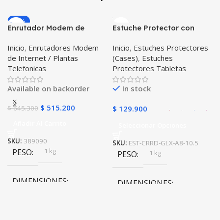
-20%
Enrutador Modem de
Estuche Protector con
Internet Huawei B311-521
Correa Desmontable
Inicio
,
Enrutadores Modem
Inicio
,
Estuches Protectores
Libre Todo Operador 4G
Tablet Samsung Galaxy
de Internet / Plantas
(Cases)
,
Estuches
LTE SIMCARD
Tab A8 10.5 2021 – 2022
Telefonicas
Protectores Tabletas
SM-x200 SM-x205 Anti
golpes con soporte
Available on backorder
In stock
$
515.200
$
645.300
$
129.900
Añadir Al Carrito
Seleccionar Opciones
SKU:
389090
SKU:
EST-CRRD-GLX-A8-10.5
1 kg
PESO
1 kg
PESO
DIMENSIONES
DIMENSIONES
20 × 20 × 20 cm
20 × 20 × 20 cm