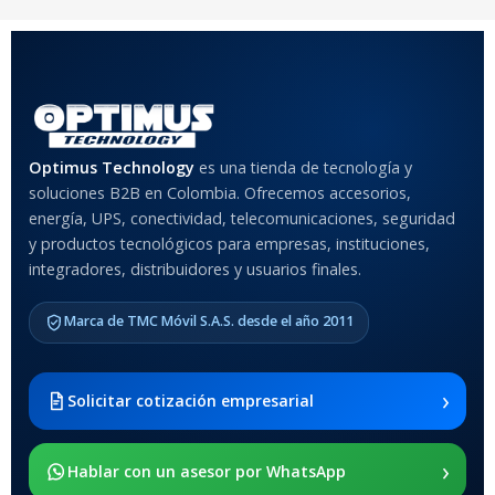
COLOR
Rojo
,
Negro
,
Azul
,
Rosa
MATERIAL DEL CASE
Optimus Technology
es una tienda de tecnología y
soluciones B2B en Colombia. Ofrecemos accesorios,
Anti-Shock
energía, UPS, conectividad, telecomunicaciones, seguridad
y productos tecnológicos para empresas, instituciones,
integradores, distribuidores y usuarios finales.
MODELO DE TABLETS
COMPATIBLES
Marca de TMC Móvil S.A.S. desde el año 2011
Samsung Galaxy Tab A8 10.5
2021 SM-x200 / Samsung
Galaxy Tab A8 10.5 2021 SM-
›
Solicitar cotización empresarial
x205
›
SOPORTE DE APOYO
Hablar con un asesor por WhatsApp