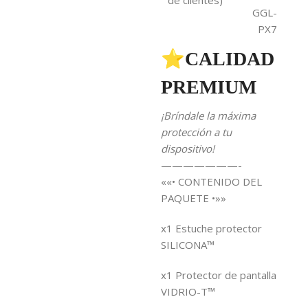
GGL-
PX7
⭐CALIDAD
PREMIUM
¡Bríndale la máxima
protección a tu
dispositivo!
———————-
««• CONTENIDO DEL
PAQUETE •»»
x1 Estuche protector
SILICONA™
x1 Protector de pantalla
VIDRIO-T™