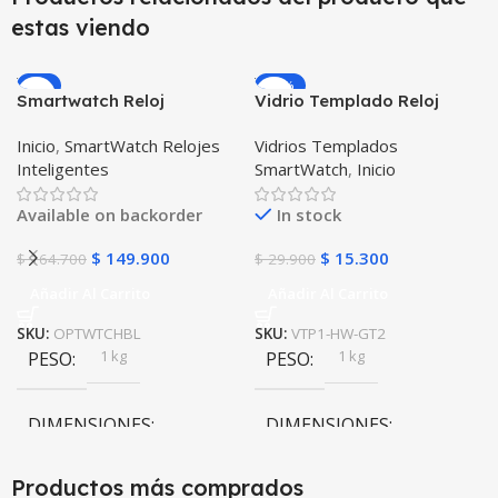
estas viendo
-9%
-49%
Smartwatch Reloj
Vidrio Templado Reloj
Inteligente OPTIMUS
Inteligente Smartwatch
Inicio
,
SmartWatch Relojes
Vidrios Templados
WATCH BLACK™ (PK W34
Huawei Gt2 46mm
Inteligentes
SmartWatch
,
Inicio
Iwo 10 12) Compatible
Android y iPhone
Available on backorder
In stock
$
149.900
$
15.300
$
164.700
$
29.900
Añadir Al Carrito
Añadir Al Carrito
SKU:
OPTWTCHBL
SKU:
VTP1-HW-GT2
1 kg
1 kg
PESO
PESO
DIMENSIONES
DIMENSIONES
10 × 10 × 10 cm
10 × 10 × 10 cm
Productos más comprados