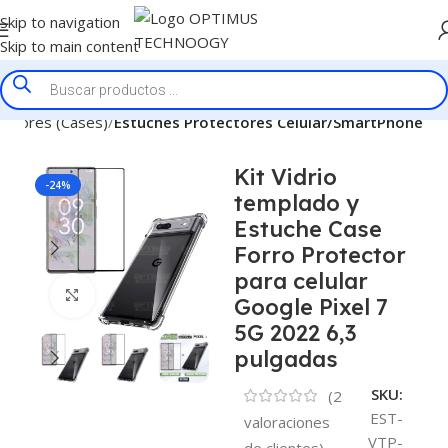
Skip to navigation
Skip to main content
ectores (Cases)
Estuches Protectores Celular/SmartPhone
Kit Vidrio
-24%
templado y
Estuche Case
Forro Protector
para celular
Click to enlarge
Google Pixel 7
5G 2022 6,3
pulgadas
SKU:
(
2
EST-
valoraciones
VTP-
de clientes)