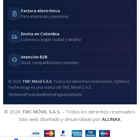
Factura electrónica
Para empresas y personas
Envíos en Colombia
Cobertura según ciudad y destino
Atención B2B
Stock, compatibilidad y volumen
© 2026
TMC Móvil S.A.S.
Todos los derechos reservados. Optimus
Technology es una marca de TMC Móvil S.A.S.
Términos
Privacidad
Envíos
Pagos
Contacto
© 2026
TMC MÓVIL S.A.S.
– Todos los derechos reservados.
Sitio web diseñado y desarrollado por
ALUNAX
.