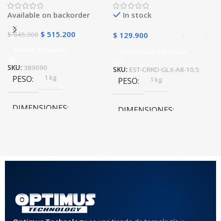
golpes con soporte
Available on backorder
In stock
$
515.200
$
645.300
$
129.900
Añadir Al Carrito
Seleccionar Opciones
SKU:
389090
SKU:
EST-CRRD-GLX-A8-10.5
1 kg
PESO
1 kg
PESO
DIMENSIONES
DIMENSIONES
20 × 20 × 20 cm
20 × 20 × 20 cm
COLOR
Rojo
,
Negro
,
Azul
,
Rosa
MATERIAL DEL CASE