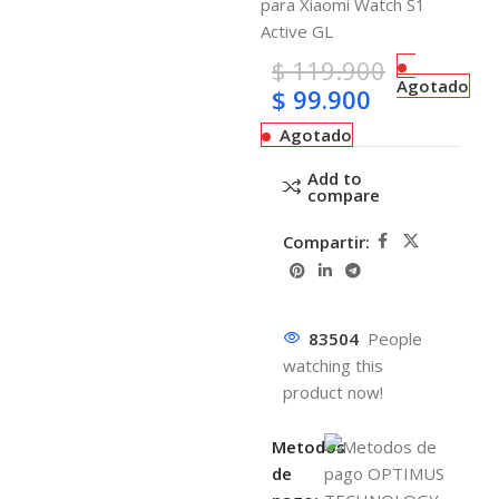
para
Xiaomi Watch S1
Active GL
$
119.900
Agotado
$
99.900
Agotado
Add to
compare
Compartir:
83504
People
watching this
product now!
Metodos
de