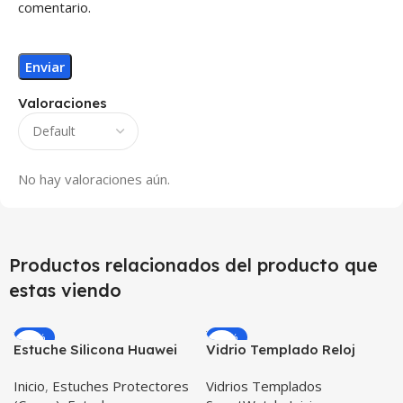
comentario.
Valoraciones
No hay valoraciones aún.
Productos relacionados del producto que
estas viendo
-12%
-33%
Estuche Silicona Huawei
Vidrio Templado Reloj
T3-7 BG-W09 Version WiFi
Inteligente Smartwatch
Inicio
,
Estuches Protectores
Vidrios Templados
Huawei Gt2 46mm X2