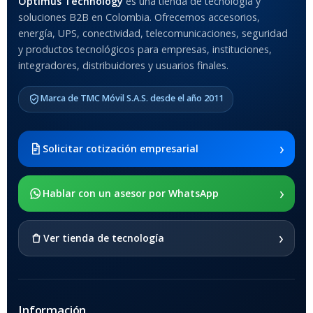
Optimus Technology
es una tienda de tecnología y
soluciones B2B en Colombia. Ofrecemos accesorios,
Anti-Shock
energía, UPS, conectividad, telecomunicaciones, seguridad
y productos tecnológicos para empresas, instituciones,
integradores, distribuidores y usuarios finales.
MODELO DE TABLETS
COMPATIBLES
Marca de TMC Móvil S.A.S. desde el año 2011
Samsung Galaxy Tab A8 10.5
2021 SM-x200 / Samsung
Galaxy Tab A8 10.5 2021 SM-
›
Solicitar cotización empresarial
x205
›
SOPORTE DE APOYO
Hablar con un asesor por WhatsApp
SI
›
Ver tienda de tecnología
Información