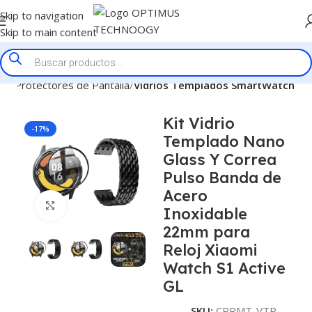
Skip to navigation
Skip to main content
cio
Protectores de Pantalla
Vidrios Templados SmartWatch
Kit Vidrio
-17%
Templado Nano
Glass Y Correa
Pulso Banda de
Acero
Click to enlarge
Inoxidable
22mm para
Reloj Xiaomi
Watch S1 Active
GL
SKU:
CRRMT-VTP-