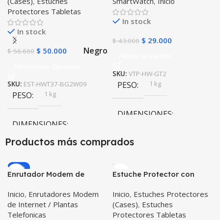
(Cases)
,
Estuches
SmartWatch
,
Inicio
Unidades
Protectores Tabletas
In stock
In stock
$
29.000
$
43.000
Negro
$
50.000
$
56.600
Añadir Al Carrito
Seleccionar Opciones
SKU:
VTP-HW-GT2
1 kg
SKU:
EST-HWT37-BG2W09
PESO
1 kg
PESO
DIMENSIONES
DIMENSIONES
10 × 10 × 10 cm
Productos más comprados
10 × 10 × 10 cm
-20%
Enrutador Modem de
Estuche Protector con
Negro
COLOR
Internet Huawei B311-521
Correa Desmontable
Inicio
,
Enrutadores Modem
Inicio
,
Estuches Protectores
Libre Todo Operador 4G
Tablet Samsung Galaxy
de Internet / Plantas
(Cases)
,
Estuches
LTE SIMCARD
Tab A8 10.5 2021 – 2022
Telefonicas
Protectores Tabletas
SM-x200 SM-x205 Anti