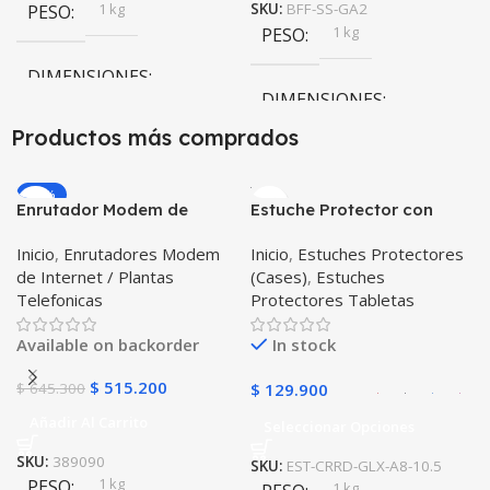
1 kg
PESO
SKU:
BFF-SS-GA2
1 kg
PESO
DIMENSIONES
DIMENSIONES
10 × 10 × 10 cm
Productos más comprados
10 × 10 × 10 cm
-20%
Enrutador Modem de
Estuche Protector con
Internet Huawei B311-521
Correa Desmontable
Inicio
,
Enrutadores Modem
Inicio
,
Estuches Protectores
Libre Todo Operador 4G
Tablet Samsung Galaxy
de Internet / Plantas
(Cases)
,
Estuches
LTE SIMCARD
Tab A8 10.5 2021 – 2022
Telefonicas
Protectores Tabletas
SM-x200 SM-x205 Anti
golpes con soporte
Available on backorder
In stock
$
515.200
$
645.300
$
129.900
Añadir Al Carrito
Seleccionar Opciones
SKU:
389090
SKU:
EST-CRRD-GLX-A8-10.5
1 kg
PESO
1 kg