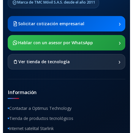
Samsung Galaxy Tab A8 10.5
Marca de TMC Móvil S.A.S. desde el año 2011
2021 SM-x200 / Samsung
Galaxy Tab A8 10.5 2021 SM-
x205
›
Solicitar cotización empresarial
SOPORTE DE APOYO
›
Hablar con un asesor por WhatsApp
SI
›
Ver tienda de tecnología
Información
Contactar a Optimus Technology
Tienda de productos tecnológicos
Internet satelital Starlink