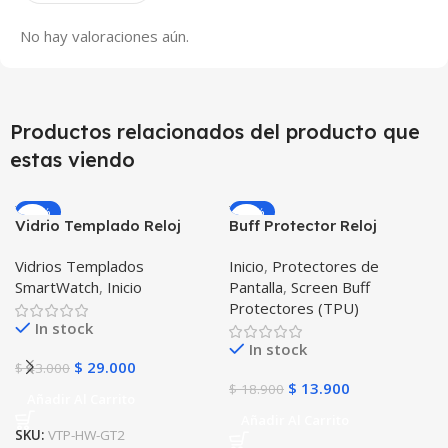
No hay valoraciones aún.
Productos relacionados del producto que
estas viendo
-33%
-26%
Vidrio Templado Reloj
Buff Protector Reloj
Inteligente Smartwatch
Inteligente Smartwatch
Vidrios Templados
Inicio
,
Protectores de
Huawei Gt2 46mm X2
Samsung Galaxy Watch
SmartWatch
,
Inicio
Pantalla
,
Screen Buff
Unidades
Active 2
Protectores (TPU)
In stock
In stock
$
29.000
$
43.000
$
13.900
$
18.900
Añadir Al Carrito
Añadir Al Carrito
SKU:
VTP-HW-GT2