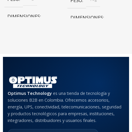
PESO
DIMENSIONES
DIMENSIONES
20 × 20 × 20 cm
20 × 20 × 20 cm
COLOR
Rojo
,
Negro
,
Azul
,
Rosa
MATERIAL DEL CASE
Optimus Technology
es una tienda de tecnología y
Anti-Shock
soluciones B2B en Colombia. Ofrecemos accesorios,
energía, UPS, conectividad, telecomunicaciones, seguridad
MODELO DE TABLETS
y productos tecnológicos para empresas, instituciones,
COMPATIBLES
integradores, distribuidores y usuarios finales.