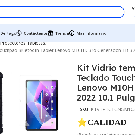
V
+
 De Pago
Contáctenos
Tienda
Mas Información
 Protectores Tabletas
o Touchpad Bluetooth Tablet Lenovo M10HD 3rd Generacion TB-32
Kit Vidrio te
Teclado Touc
Lenovo M10HD
2022 10.1 Pulg
SKU:
KTVTPTCTGNGM1032
⭐CALIDAD 
¡Bríndale la máxima protecci