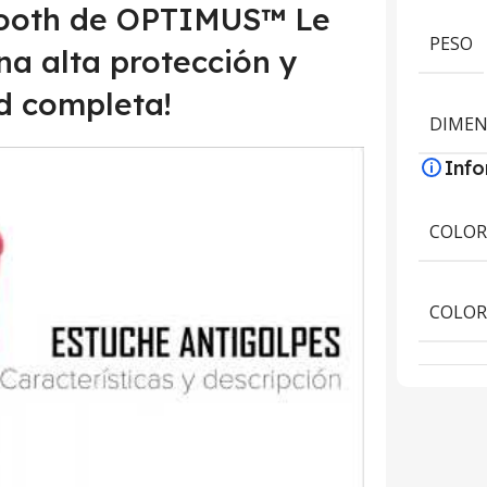
ooth de OPTIMUS™ Le
PESO
na alta protección y
d completa!
DIMEN
Inf
COLO
COLOR