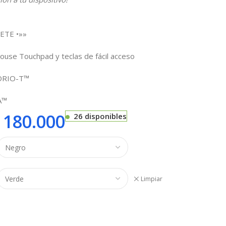
ETE •»»
ouse Touchpad y teclas de fácil acceso
IDRIO-T™
A™
180.000
26 disponibles
Limpiar