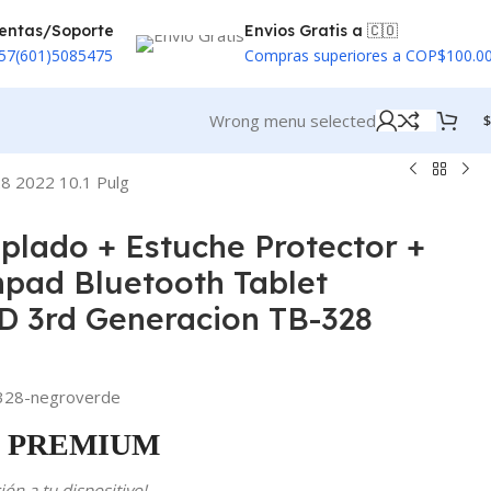
entas/Soporte
Envios Gratis a 🇨🇴
57(601)5085475
Compras superiores a COP$100.0
Wrong menu selected
$
8 2022 10.1 Pulg
mplado + Estuche Protector +
hpad Bluetooth Tablet
 3rd Generacion TB-328
8-negroverde
PREMIUM
ón a tu dispositivo!