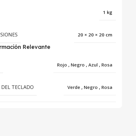
1 kg
SIONES
20 × 20 × 20 cm
ormación Relevante
R
Rojo
,
Negro
,
Azul
,
Rosa
 DEL TECLADO
Verde
,
Negro
,
Rosa