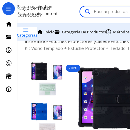
Skip to navigation
Skip to main content
Inicio
Categoría De Productos
Métodos
Categorías
Inicio
Inicio
Estuches Protectores (Cases)
Estuches
Kit Vidrio templado + Estuche Protector + Teclad
-20%