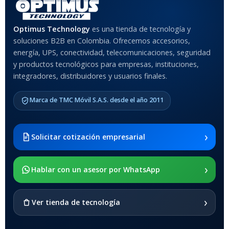
MATERIAL DEL CASE
Optimus Technology
es una tienda de tecnología y
soluciones B2B en Colombia. Ofrecemos accesorios,
Anti-Shock
energía, UPS, conectividad, telecomunicaciones, seguridad
y productos tecnológicos para empresas, instituciones,
integradores, distribuidores y usuarios finales.
MODELO DE TABLETS
COMPATIBLES
Marca de TMC Móvil S.A.S. desde el año 2011
Samsung Galaxy Tab A8 10.5
2021 SM-x200 / Samsung
Galaxy Tab A8 10.5 2021 SM-
›
Solicitar cotización empresarial
x205
›
SOPORTE DE APOYO
Hablar con un asesor por WhatsApp
SI
›
Ver tienda de tecnología