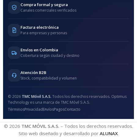
Compra formal y segura
Canales comerciales verificados
Factura electrónica
Para empresas y personas
Envíos en Colombia
Cobertura según ciudad y destino
Atención B2B
Stock, compatibilidad y volumen
© 2026
TMC Móvil S.A.S.
Todos los derechos reservados. Optimus
Technology es una marca de TMC Móvil S.A.S.
Términos
Privacidad
Envíos
Pagos
Contacto
© 2026
TMC MÓVIL S.A.S.
– Todos los derechos reservados.
Sitio web diseñado y desarrollado por
ALUNAX
.