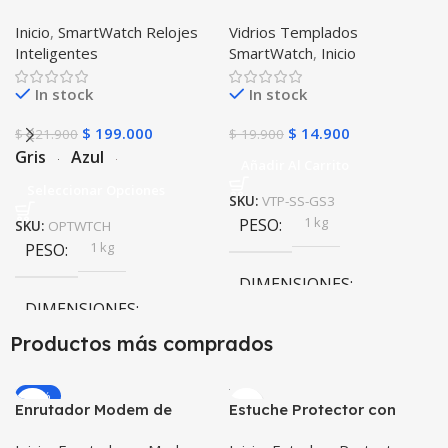
Inteligente OPTIMUS
para Reloj Inteligente
Inicio
,
SmartWatch Relojes
Vidrios Templados
WATCH™ (KW37 PRO) Mide
Smartwatch Samsung
Inteligentes
SmartWatch
,
Inicio
Temperatura Presión
Gear S3 Frontier
Arterial y Ritmo Cardíaco
In stock
In stock
$
199.000
$
14.900
$
221.900
$
19.900
Gris
Azul
Añadir Al Carrito
Seleccionar Opciones
SKU:
VTP-SS-GS3
1 kg
PESO
SKU:
OPTWTCH
1 kg
PESO
DIMENSIONES
DIMENSIONES
20 × 20 × 20 cm
Productos más comprados
20 × 20 × 20 cm
-20%
Enrutador Modem de
Estuche Protector con
COLOR
Internet Huawei B311-521
Correa Desmontable