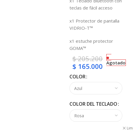
x1 Teclado Bluetooth con
teclas de fácil acceso
x1 Protector de pantalla
VIDRIO-T™
x1 estuche protector
GOMA™
$
205.200
Agotado
$
165.000
COLOR
COLOR DEL TECLADO
Lim