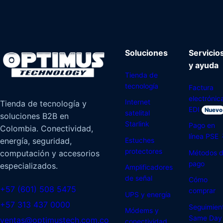
Soluciones
Servicio
y ayuda
Tienda de
tecnología
Factura
electrónic
Internet
Tienda de tecnología y
EDI
Nuevo
satelital
soluciones B2B en
Starlink
Pago en
Colombia. Conectividad,
línea PSE
energía, seguridad,
Estuches
protectores
computación y accesorios
Métodos 
pago
especializados.
Amplificadores
de señal
Cómo
+57 (601) 508 5475
comprar
UPS y energía
+57 313 437 0000
Seguimien
Módems y
Same Day
ventas@optimustech.com.co
conectividad