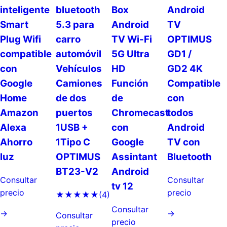
inteligente
bluetooth
Box
Android
Smart
5.3 para
Android
TV
Plug Wifi
carro
TV Wi-Fi
OPTIMUS
compatible
automóvil
5G Ultra
GD1 /
con
Vehículos
HD
GD2 4K
Google
Camiones
Función
Compatible
Home
de dos
de
con
Amazon
puertos
Chromecast
todos
Alexa
1USB +
con
Android
Ahorro
1Tipo C
Google
TV con
luz
OPTIMUS
Assintant
Bluetooth
BT23-V2
Android
Consultar
Consultar
tv 12
precio
precio
★★★★★
(4)
Consultar
→
→
Consultar
precio