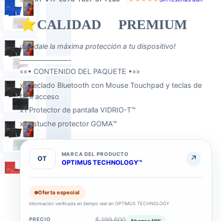
⭐CALIDAD PREMIUM
¡Bríndale la máxima protección a tu dispositivo!
———————-
««• CONTENIDO DEL PAQUETE •»»
x1 Teclado Bluetooth con Mouse Touchpad y teclas de
fácil acceso
x1 Protector de pantalla VIDRIO-T™
x1 estuche protector GOMA™
MARCA DEL PRODUCTO
↗
OT
OPTIMUS TECHNOLOGY™
COLOR
Oferta especial
COLOR
DEL
Información verificada en tiempo real en OPTIMUS TECHNOLOGY
Azul · Negro · Purpura · Rojo · Rosa
TECLADO
Negro · Rosa · Verde
PRECIO
$ 199.600