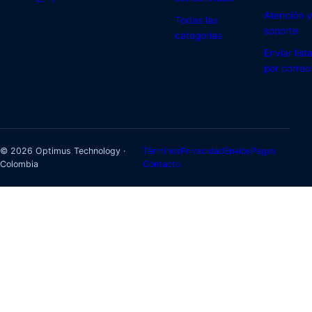
Atención y
Todas las
soporte
categorías
Enviar list
por correo
© 2026 Optimus Technology ·
Términos
Privacidad
Envíos
Pagos
Colombia
Contacto