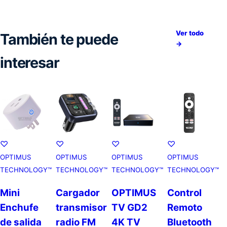
Ver todo
También te puede
→
interesar
♡
♡
♡
♡
OPTIMUS
OPTIMUS
OPTIMUS
OPTIMUS
TECHNOLOGY™
TECHNOLOGY™
TECHNOLOGY™
TECHNOLOGY™
Mini
Cargador
OPTIMUS
Control
Enchufe
transmisor
TV GD2
Remoto
de salida
radio FM
4K TV
Bluetooth