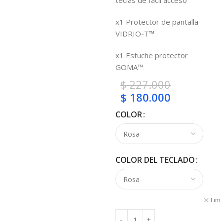
teclas de fácil acceso
x1 Protector de pantalla
VIDRIO-T™
x1 Estuche protector
GOMA™
$
227.000
$
180.000
COLOR
COLOR DEL TECLADO
Lim