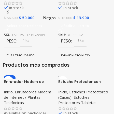
In stock
In stock
Negro
$
50.000
$
13.900
$
56.600
$
18.000
Seleccionar Opciones
Añadir Al Carrito
SKU:
EST-HWT37-BG2W09
SKU:
BFF-SS-GA
1 kg
1 kg
PESO
PESO
DIMENSIONES
DIMENSIONES
Productos más comprados
20 × 20 × 20 cm
20 × 20 × 20 cm
-20%
Enrutador Modem de
Estuche Protector con
Negro
COLOR
Internet Huawei B311-521
Correa Desmontable
Inicio
,
Enrutadores Modem
Inicio
,
Estuches Protectores
Libre Todo Operador 4G
Tablet Samsung Galaxy
de Internet / Plantas
(Cases)
,
Estuches
LTE SIMCARD
Tab A8 10.5 2021 – 2022
Telefonicas
Protectores Tabletas
SM-x200 SM-x205 Anti
golpes con soporte
Available on backorder
In stock