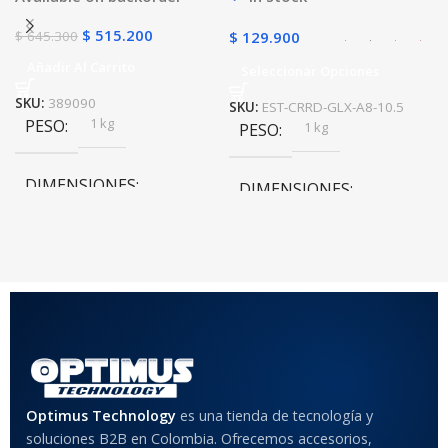
$
515.200
$
645.300
$
129.900
Añadir Al Carrito
Seleccionar Opciones
SKU:
389090
SKU:
EST-CRRD-GLX-A8-10.5
1 kg
PESO
1 kg
PESO
DIMENSIONES
DIMENSIONES
20 × 20 × 20 cm
20 × 20 × 20 cm
COLOR
Rojo
,
Negro
,
Azul
,
Rosa
MATERIAL DEL CASE
Optimus Technology
es una tienda de tecnología y
soluciones B2B en Colombia. Ofrecemos accesorios,