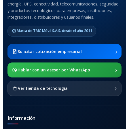
Anti-Shock
energía, UPS, conectividad, telecomunicaciones, seguridad
y productos tecnológicos para empresas, instituciones,
integradores, distribuidores y usuarios finales.
MODELO DE TABLETS
COMPATIBLES
Marca de TMC Móvil S.A.S. desde el año 2011
Samsung Galaxy Tab A8 10.5
2021 SM-x200 / Samsung
Galaxy Tab A8 10.5 2021 SM-
›
Solicitar cotización empresarial
x205
›
SOPORTE DE APOYO
Hablar con un asesor por WhatsApp
SI
›
Ver tienda de tecnología
Información