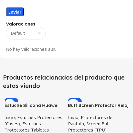
Valoraciones
No hay valoraciones aún.
Productos relacionados del producto que
estas viendo
-12%
-23%
Estuche Silicona Huawei
Buff Screen Protector Reloj
T3-7 BG-W09 Version WiFi
inteligente Smartwatch
Inicio
,
Estuches Protectores
Inicio
,
Protectores de
Samsung Galaxy Active
(Cases)
,
Estuches
Pantalla
,
Screen Buff
Protectores Tabletas
Protectores (TPU)