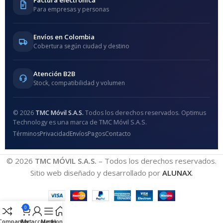
Para empresas y personas
Envíos en Colombia
Cobertura según ciudad y destino
Atención B2B
Stock, compatibilidad y volumen
© 2026
TMC Móvil S.A.S.
Todos los derechos reservados. Optimus
Technology es una marca de TMC Móvil S.A.S.
Términos
Privacidad
Envíos
Pagos
Contacto
© 2026
TMC MÓVIL S.A.S.
– Todos los derechos reservados.
Sitio web diseñado y desarrollado por
ALUNAX
.
0
Compare
Cart
My account
Menu
Home