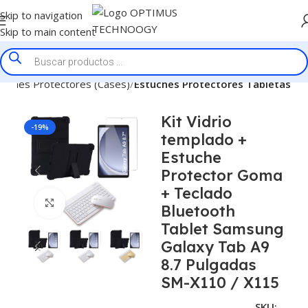
Skip to navigation
Skip to main content
tuches Protectores (Cases)
Estuches Protectores Tabletas
Kit Vidrio
-19%
templado +
Estuche
Protector Goma
+ Teclado
Click to enlarge
Bluetooth
Tablet Samsung
Galaxy Tab A9
8.7 Pulgadas
SM-X110 / X115
SKU: