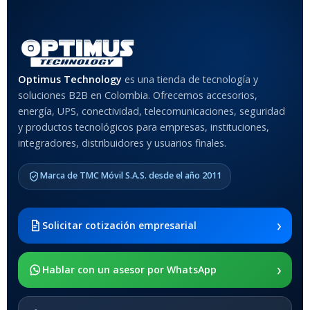
Rojo
,
Negro
,
Azul
,
Rosa
MATERIAL DEL CASE
Optimus Technology
es una tienda de tecnología y
soluciones B2B en Colombia. Ofrecemos accesorios,
Anti-Shock
energía, UPS, conectividad, telecomunicaciones, seguridad
y productos tecnológicos para empresas, instituciones,
integradores, distribuidores y usuarios finales.
MODELO DE TABLETS
COMPATIBLES
Marca de TMC Móvil S.A.S. desde el año 2011
Samsung Galaxy Tab A8 10.5
2021 SM-x200 / Samsung
Galaxy Tab A8 10.5 2021 SM-
›
Solicitar cotización empresarial
x205
›
SOPORTE DE APOYO
Hablar con un asesor por WhatsApp
SI