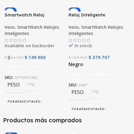
-9%
-5%
Smartwatch Reloj
Reloj Inteligente
Inteligente OPTIMUS
Smartwatch I7 Negro
Inicio
,
SmartWatch Relojes
Inicio
,
SmartWatch Relojes
WATCH BLACK™ (PK W34
Incluye Pulso y Estuche
Inteligentes
Inteligentes
Iwo 10 12) Compatible
protector – GPS
Android y iPhone
Available on backorder
In stock
$
149.900
$
379.707
$
164.700
$
399.807
Negro
Añadir Al Carrito
Seleccionar Opciones
SKU:
OPTWTCHBL
1 kg
PESO
SKU:
SWI7
1 kg
PESO
DIMENSIONES
DIMENSIONES
10 × 10 × 10 cm
Productos más comprados
10 × 10 × 10 cm