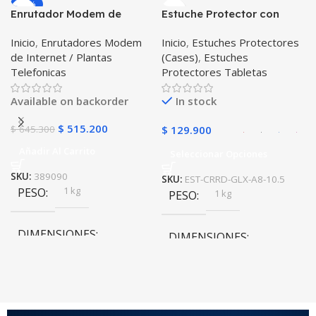
-20%
Enrutador Modem de
Estuche Protector con
Negro
,
Rosa
COLOR
Internet Huawei B311-521
Correa Desmontable
Inicio
,
Enrutadores Modem
Inicio
,
Estuches Protectores
Libre Todo Operador 4G
Tablet Samsung Galaxy
de Internet / Plantas
(Cases)
,
Estuches
LTE SIMCARD
Tab A8 10.5 2021 – 2022
PULSO ADICIONAL
Telefonicas
Protectores Tabletas
SM-x200 SM-x205 Anti
golpes con soporte
Goma
,
Metalizado
Available on backorder
In stock
$
515.200
$
645.300
$
129.900
Añadir Al Carrito
Seleccionar Opciones
SKU:
389090
SKU:
EST-CRRD-GLX-A8-10.5
1 kg
PESO
1 kg
PESO
DIMENSIONES
DIMENSIONES
20 × 20 × 20 cm
20 × 20 × 20 cm
COLOR