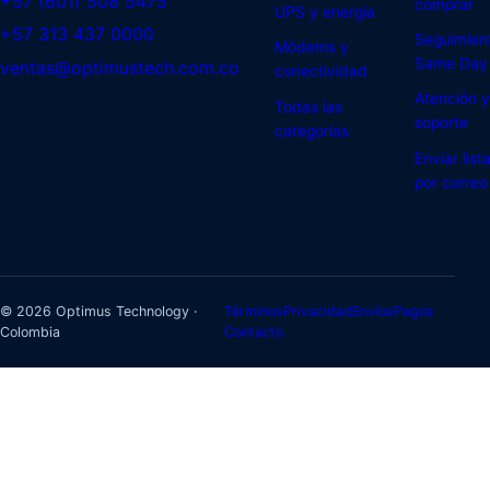
+57 (601) 508 5475
comprar
UPS y energía
+57 313 437 0000
Seguimien
Módems y
Same Day
ventas@optimustech.com.co
conectividad
Atención y
Todas las
soporte
categorías
Enviar list
por correo
© 2026 Optimus Technology ·
Términos
Privacidad
Envíos
Pagos
Colombia
Contacto