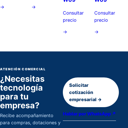
→
→
Consultar
Consultar
precio
precio
→
→
ATENCIÓN COMERCIAL
¿Necesitas
Solicitar
tecnología
cotización
para tu
empresarial →
empresa?
Hablar por WhatsApp ↗
Recibe acompañamiento
para compras, dotaciones y