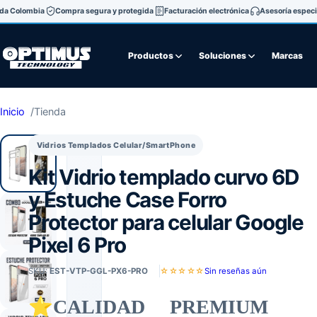
oda Colombia
Compra segura y protegida
Facturación electrónica
Asesoría especi
Productos
Soluciones
Marcas
Inicio
Tienda
Vidrios Templados Celular/SmartPhone
Kit Vidrio templado curvo 6D
y Estuche Case Forro
Protector para celular Google
Pixel 6 Pro
SKU:
EST-VTP-GGL-PX6-PRO
☆☆☆☆☆
Sin reseñas aún
⭐CALIDAD PREMIUM