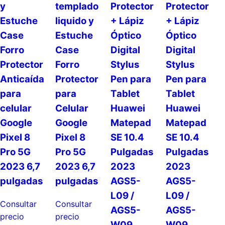
y
templado
Protector
Protector
Estuche
liquido y
+ Lápiz
+ Lápiz
Case
Estuche
Óptico
Óptico
Forro
Case
Digital
Digital
Protector
Forro
Stylus
Stylus
Anticaída
Protector
Pen para
Pen para
para
para
Tablet
Tablet
celular
Celular
Huawei
Huawei
Google
Google
Matepad
Matepad
Pixel 8
Pixel 8
SE 10.4
SE 10.4
Pro 5G
Pro 5G
Pulgadas
Pulgadas
2023 6,7
2023 6,7
2023
2023
pulgadas
pulgadas
AGS5-
AGS5-
L09 /
L09 /
Consultar
Consultar
AGS5-
AGS5-
precio
precio
W09
W09