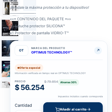
¡Bríndale la máxima protección a tu dispositivo!
———————-
««• CONTENIDO DEL PAQUETE •»»
x1 Estuche protector SILICONA™
x1 Protector de pantalla VIDRIO-T™
MARCA DEL PRODUCTO
↗
OT
OPTIMUS TECHNOLOGY™
Oferta especial
Información verificada en tiempo real en OPTIMUS TECHNOLOGY
PRECIO
$ 79.854
Ahorras
30
%
$ 56.254
Impuestos incluidos cuando corresponda
MATERIAL
MODELOS
DEL CASE
COMPATIBLES
Silicona
Google Pixel 6 Pro
Cantidad
Añadir al carrito