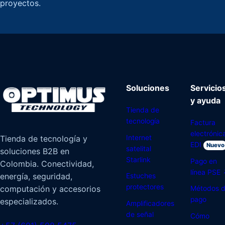
proyectos.
Soluciones
Servicio
y ayuda
Tienda de
tecnología
Factura
electrónic
Internet
Tienda de tecnología y
EDI
Nuevo
satelital
soluciones B2B en
Starlink
Pago en
Colombia. Conectividad,
línea PSE
energía, seguridad,
Estuches
protectores
computación y accesorios
Métodos 
pago
especializados.
Amplificadores
de señal
Cómo