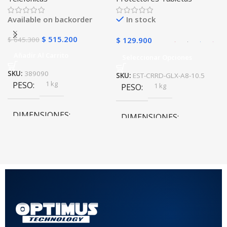
golpes con soporte
Available on backorder
In stock
$
515.200
$
645.300
$
129.900
Añadir Al Carrito
Seleccionar Opciones
SKU:
389090
SKU:
EST-CRRD-GLX-A8-10.5
1 kg
PESO
1 kg
PESO
DIMENSIONES
DIMENSIONES
20 × 20 × 20 cm
20 × 20 × 20 cm
COLOR
Rojo
,
Negro
,
Azul
,
Rosa
MATERIAL DEL CASE