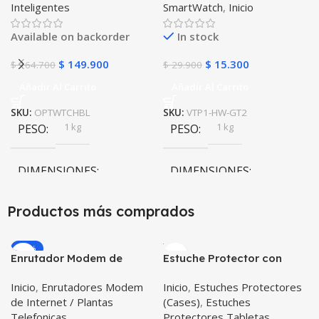
Inteligentes
SmartWatch
,
Inicio
Iwo 10 12) Compatible
Android y iPhone
Available on backorder
In stock
$
149.900
$
15.300
$
164.700
$
29.900
Añadir Al Carrito
Añadir Al Carrito
SKU:
OPTWTCHBL
SKU:
VTP1-HW-GT2
1 kg
1 kg
PESO
PESO
DIMENSIONES
DIMENSIONES
20 × 20 × 20 cm
20 × 20 × 20 cm
Productos más comprados
-20%
Enrutador Modem de
Estuche Protector con
Internet Huawei B311-521
Correa Desmontable
Inicio
,
Enrutadores Modem
Inicio
,
Estuches Protectores
Libre Todo Operador 4G
Tablet Samsung Galaxy
de Internet / Plantas
(Cases)
,
Estuches
LTE SIMCARD
Tab A8 10.5 2021 – 2022
Telefonicas
Protectores Tabletas
SM-x200 SM-x205 Anti