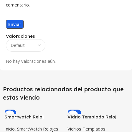
comentario.
Valoraciones
No hay valoraciones aún.
Productos relacionados del producto que
estas viendo
-9%
-49%
Smartwatch Reloj
Vidrio Templado Reloj
Inteligente OPTIMUS
Inteligente Smartwatch
Inicio
,
SmartWatch Relojes
Vidrios Templados
WATCH BLACK™ (PK W34
Huawei Gt2 46mm