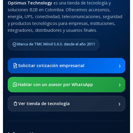
Optimus Technology
es una tienda de tecnología y
soluciones B2B en Colombia. Ofrecemos accesorios,
Anti-Shock
energía, UPS, conectividad, telecomunicaciones, seguridad
y productos tecnológicos para empresas, instituciones,
integradores, distribuidores y usuarios finales.
MODELO DE TABLETS
COMPATIBLES
Marca de TMC Móvil S.A.S. desde el año 2011
Samsung Galaxy Tab A8 10.5
2021 SM-x200 / Samsung
Galaxy Tab A8 10.5 2021 SM-
›
Solicitar cotización empresarial
x205
›
SOPORTE DE APOYO
Hablar con un asesor por WhatsApp
SI
›
Ver tienda de tecnología