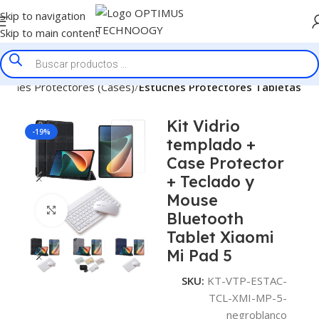
Skip to navigation
Skip to main content
tuches Protectores (Cases)
Estuches Protectores Tabletas
Kit Vidrio
-19%
templado +
Case Protector
+ Teclado y
Mouse
Click to enlarge
Bluetooth
Tablet Xiaomi
Mi Pad 5
SKU:
KT-VTP-ESTAC-
TCL-XMI-MP-5-
negroblanco