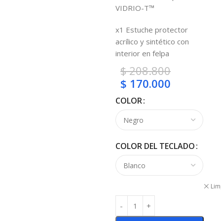
VIDRIO-T™
x1 Estuche protector
acrílico y sintético con
interior en felpa
$
208.800
$
170.000
COLOR
COLOR DEL TECLADO
Lim