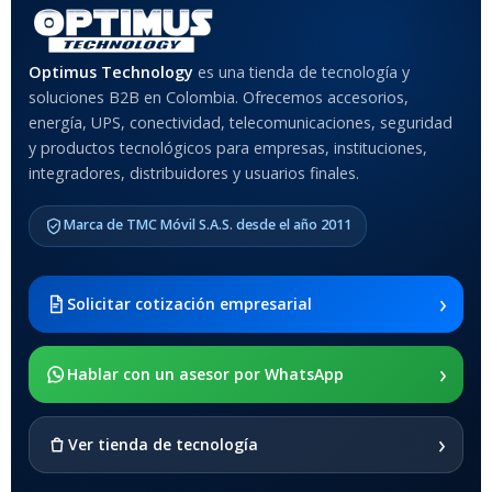
MATERIAL DEL CASE
Optimus Technology
es una tienda de tecnología y
soluciones B2B en Colombia. Ofrecemos accesorios,
Anti-Shock
energía, UPS, conectividad, telecomunicaciones, seguridad
y productos tecnológicos para empresas, instituciones,
integradores, distribuidores y usuarios finales.
MODELO DE TABLETS
COMPATIBLES
Marca de TMC Móvil S.A.S. desde el año 2011
Samsung Galaxy Tab A8 10.5
2021 SM-x200 / Samsung
Galaxy Tab A8 10.5 2021 SM-
›
Solicitar cotización empresarial
x205
›
SOPORTE DE APOYO
Hablar con un asesor por WhatsApp
SI
›
Ver tienda de tecnología