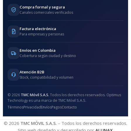
Compra formal y segura
Canales comerciales verificados
Factura electrónica
Para empresas y personas
Envíos en Colombia
Cobertura según ciudad y destino
Atención B2B
Stock, compatibilidad y volumen
© 2026
TMC Móvil S.A.S.
Todos los derechos reservados. Optimus
Technology es una marca de TMC Móvil S.A.S.
Términos
Privacidad
Envíos
Pagos
Contacto
© 2026
TMC MÓVIL S.A.S.
– Todos los derechos reservados.
Sitio web diseñado y desarrollado por
ALUNAX
.