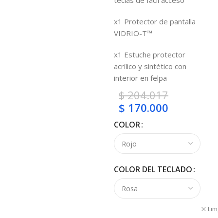
teclas de fácil acceso
x1 Protector de pantalla
VIDRIO-T™
x1 Estuche protector
acrílico y sintético con
interior en felpa
$
204.017
$
170.000
COLOR
COLOR DEL TECLADO
Lim