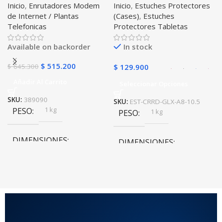
Inicio
,
Enrutadores Modem
Inicio
,
Estuches Protectores
Libre Todo Operador 4G
Tablet Samsung Galaxy
de Internet / Plantas
(Cases)
,
Estuches
LTE SIMCARD
Tab A8 10.5 2021 – 2022
PULSO ADICIONAL
Telefonicas
Protectores Tabletas
SM-x200 SM-x205 Anti
golpes con soporte
Goma
,
Metalizado
Available on backorder
In stock
$
515.200
$
645.300
$
129.900
Añadir Al Carrito
Seleccionar Opciones
SKU:
389090
SKU:
EST-CRRD-GLX-A8-10.5
1 kg
PESO
1 kg
PESO
DIMENSIONES
DIMENSIONES
20 × 20 × 20 cm
20 × 20 × 20 cm
COLOR
Rojo
,
Negro
,
Azul
,
Rosa