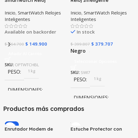
Smartwatch Reloj
Reloj Inteligente
Inteligente OPTIMUS
Smartwatch I7 Negro
Inicio
,
SmartWatch Relojes
Inicio
,
SmartWatch Relojes
WATCH BLACK™ (PK W34
Incluye Pulso y Estuche
Inteligentes
Inteligentes
Iwo 10 12) Compatible
protector – GPS
Android y iPhone
Available on backorder
In stock
$
149.900
$
379.707
$
164.700
$
399.807
Negro
Añadir Al Carrito
Seleccionar Opciones
SKU:
OPTWTCHBL
1 kg
PESO
SKU:
SWI7
1 kg
PESO
DIMENSIONES
DIMENSIONES
20 × 20 × 20 cm
Productos más comprados
20 × 20 × 20 cm
-20%
Enrutador Modem de
Estuche Protector con
Negro
,
Rosa
COLOR
Internet Huawei B311-521
Correa Desmontable