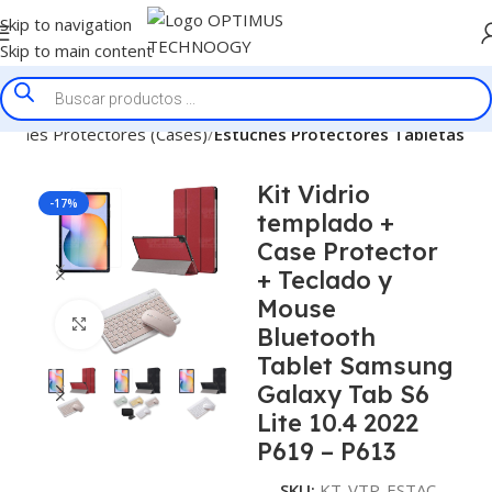
Skip to navigation
Skip to main content
tuches Protectores (Cases)
Estuches Protectores Tabletas
Kit Vidrio
-17%
templado +
Case Protector
+ Teclado y
Mouse
Click to enlarge
Bluetooth
Tablet Samsung
Galaxy Tab S6
Lite 10.4 2022
P619 – P613
SKU:
KT-VTP-ESTAC-