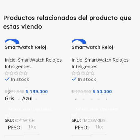
Productos relacionados del producto que
estas viendo
-10%
-59%
Smartwatch Reloj
Smartwatch Reloj
Inteligente OPTIMUS
Inteligente Localizador
Inicio
,
SmartWatch Relojes
Inicio
,
SmartWatch Relojes
WATCH™ (KW37 PRO) Mide
GPS Ubicar Niños SOS
Inteligentes
Inteligentes
Temperatura Presión
Arterial y Ritmo Cardíaco
In stock
In stock
$
199.000
$
50.000
$
221.900
$
120.900
Gris
Azul
Seleccionar Opciones
Seleccionar Opciones
SKU:
OPTWTCH
SKU:
TMCSWKIDS
1 kg
1 kg
PESO
PESO