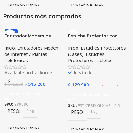
DIMENSIONES
DIMENSIONES
Productos más comprados
20 × 20 × 20 cm
20 × 20 × 20 cm
-20%
Enrutador Modem de
Estuche Protector con
COLOR
COLOR
Internet Huawei B311-521
Correa Desmontable
Inicio
,
Enrutadores Modem
Inicio
,
Estuches Protectores
Libre Todo Operador 4G
Tablet Samsung Galaxy
Gris
,
Negro
,
Azul
,
Rosa
Negro
,
Azul
,
Verde
,
Rosa
,
de Internet / Plantas
(Cases)
,
Estuches
LTE SIMCARD
Tab A8 10.5 2021 – 2022
Azul Oscuro
Telefonicas
Protectores Tabletas
SM-x200 SM-x205 Anti
golpes con soporte
Available on backorder
In stock
$
515.200
$
645.300
$
129.900
Añadir Al Carrito
Seleccionar Opciones
SKU:
389090
SKU:
EST-CRRD-GLX-A8-10.5
1 kg
PESO
1 kg
PESO
DIMENSIONES
DIMENSIONES