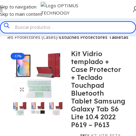
Skip to navigation
Skip to main content
tuches Protectores (Cases)
Estuches Protectores Tabletas
Kit Vidrio
-17%
templado +
Case Protector
+ Teclado
Touchpad
Click to enlarge
Bluetooth
Tablet Samsung
Galaxy Tab S6
Lite 10.4 2022
P619 – P613
SKU:
KT-VTP-ESTA-