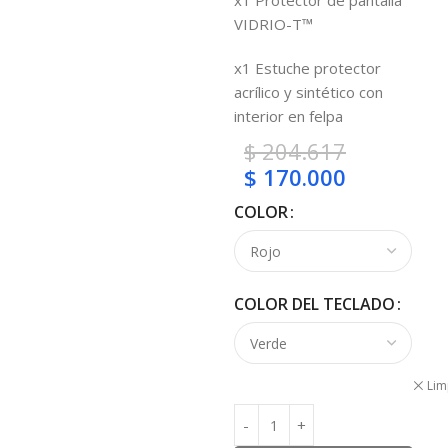
x1 Protector de pantalla
VIDRIO-T™
x1 Estuche protector
acrílico y sintético con
interior en felpa
$
204.617
$
170.000
COLOR
COLOR DEL TECLADO
Lim