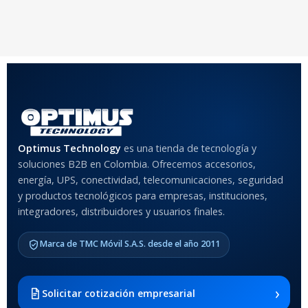
20 × 20 × 20 cm
20 × 20 × 20 cm
COLOR
Rojo
,
Negro
,
Azul
,
Rosa
MATERIAL DEL CASE
Optimus Technology
es una tienda de tecnología y
soluciones B2B en Colombia. Ofrecemos accesorios,
Anti-Shock
energía, UPS, conectividad, telecomunicaciones, seguridad
y productos tecnológicos para empresas, instituciones,
integradores, distribuidores y usuarios finales.
MODELO DE TABLETS
COMPATIBLES
Marca de TMC Móvil S.A.S. desde el año 2011
Samsung Galaxy Tab A8 10.5
2021 SM-x200 / Samsung
Galaxy Tab A8 10.5 2021 SM-
›
Solicitar cotización empresarial
x205