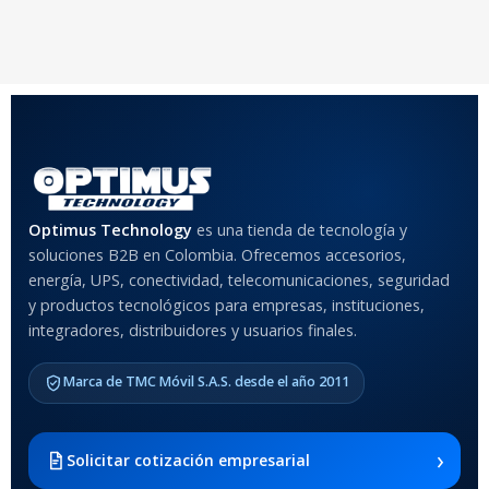
20 × 20 × 20 cm
20 × 20 × 20 cm
COLOR
Rojo
,
Negro
,
Azul
,
Rosa
MATERIAL DEL CASE
Optimus Technology
es una tienda de tecnología y
soluciones B2B en Colombia. Ofrecemos accesorios,
Anti-Shock
energía, UPS, conectividad, telecomunicaciones, seguridad
y productos tecnológicos para empresas, instituciones,
integradores, distribuidores y usuarios finales.
MODELO DE TABLETS
COMPATIBLES
Marca de TMC Móvil S.A.S. desde el año 2011
Samsung Galaxy Tab A8 10.5
2021 SM-x200 / Samsung
Galaxy Tab A8 10.5 2021 SM-
›
Solicitar cotización empresarial
x205