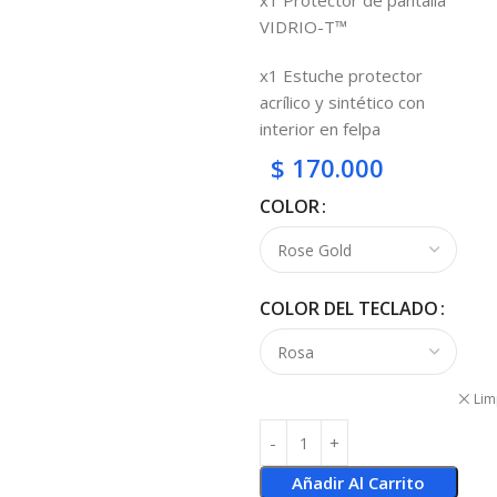
x1 Protector de pantalla
VIDRIO-T™
x1 Estuche protector
acrílico y sintético con
interior en felpa
$
170.000
COLOR
COLOR DEL TECLADO
Lim
Añadir Al Carrito