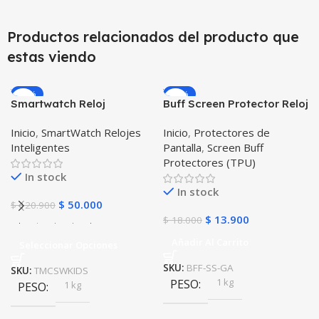
Productos relacionados del producto que
estas viendo
-59%
-23%
Smartwatch Reloj
Buff Screen Protector Reloj
Inteligente Localizador
inteligente Smartwatch
Inicio
,
SmartWatch Relojes
Inicio
,
Protectores de
GPS Ubicar Niños SOS
Samsung Galaxy Active
Inteligentes
Pantalla
,
Screen Buff
Protectores (TPU)
In stock
In stock
$
50.000
$
120.900
$
13.900
$
18.000
Añadir Al Carrito
Seleccionar Opciones
SKU:
BFF-SS-GA
SKU:
TMCSWKIDS
1 kg
PESO
1 kg
PESO