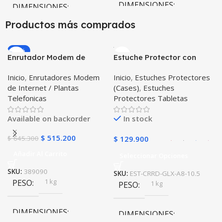
DIMENSIONES
DIMENSIONES
Productos más comprados
20 × 20 × 20 cm
20 × 20 × 20 cm
-20%
Enrutador Modem de
Estuche Protector con
COLOR
Internet Huawei B311-521
Correa Desmontable
Inicio
,
Enrutadores Modem
Inicio
,
Estuches Protectores
Libre Todo Operador 4G
Tablet Samsung Galaxy
Negro
,
Azul
,
Verde
,
Rosa
,
de Internet / Plantas
(Cases)
,
Estuches
LTE SIMCARD
Tab A8 10.5 2021 – 2022
Azul Oscuro
Telefonicas
Protectores Tabletas
SM-x200 SM-x205 Anti
golpes con soporte
Available on backorder
In stock
$
515.200
$
645.300
$
129.900
Añadir Al Carrito
Seleccionar Opciones
SKU:
389090
SKU:
EST-CRRD-GLX-A8-10.5
1 kg
PESO
1 kg
PESO
DIMENSIONES
DIMENSIONES