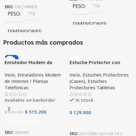
1 kg
PESO
SKU:
TMCSWKIDS
1 kg
PESO
DIMENSIONES
DIMENSIONES
20 × 20 × 20 cm
Productos más comprados
20 × 20 × 20 cm
-20%
Enrutador Modem de
Estuche Protector con
COLOR
Internet Huawei B311-521
Correa Desmontable
Inicio
,
Enrutadores Modem
Inicio
,
Estuches Protectores
Libre Todo Operador 4G
Tablet Samsung Galaxy
Negro
,
Azul
,
Verde
,
Rosa
,
de Internet / Plantas
(Cases)
,
Estuches
LTE SIMCARD
Tab A8 10.5 2021 – 2022
Azul Oscuro
Telefonicas
Protectores Tabletas
SM-x200 SM-x205 Anti
golpes con soporte
Available on backorder
In stock
$
515.200
$
645.300
$
129.900
Añadir Al Carrito
Seleccionar Opciones
SKU:
389090
SKU:
EST-CRRD-GLX-A8-10.5