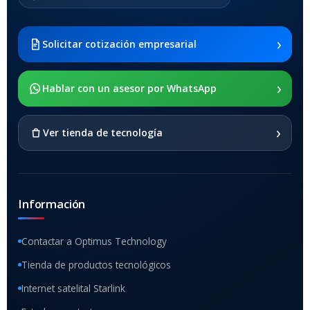
Samsung Galaxy Tab A8 10.5
2021 SM-x200 / Samsung
Galaxy Tab A8 10.5 2021 SM-
›
Solicitar cotización empresarial
x205
›
SOPORTE DE APOYO
Hablar con un asesor por WhatsApp
SI
›
Ver tienda de tecnología
Información
Contactar a Optimus Technology
Tienda de productos tecnológicos
Internet satelital Starlink