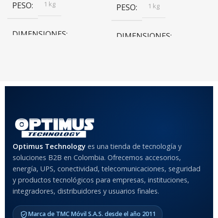
1 kg
PESO
1 kg
PESO
DIMENSIONES
DIMENSIONES
20 × 20 × 20 cm
20 × 20 × 20 cm
COLOR
Rojo
,
Negro
,
Azul
,
Rosa
MATERIAL DEL CASE
Optimus Technology
es una tienda de tecnología y
soluciones B2B en Colombia. Ofrecemos accesorios,
Anti-Shock
energía, UPS, conectividad, telecomunicaciones, seguridad
y productos tecnológicos para empresas, instituciones,
integradores, distribuidores y usuarios finales.
MODELO DE TABLETS
COMPATIBLES
Marca de TMC Móvil S.A.S. desde el año 2011