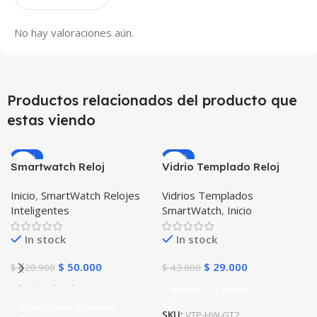
No hay valoraciones aún.
Productos relacionados del producto que
estas viendo
-59%
-33%
Smartwatch Reloj
Vidrio Templado Reloj
Inteligente Localizador
Inteligente Smartwatch
Inicio
,
SmartWatch Relojes
Vidrios Templados
GPS Ubicar Niños SOS
Huawei Gt2 46mm X2
Inteligentes
SmartWatch
,
Inicio
Unidades
In stock
In stock
$
50.000
$
29.000
$
120.900
$
43.000
Añadir Al Carrito
Seleccionar Opciones
SKU:
VTP-HW-GT2