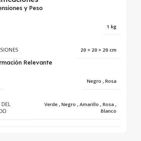
nsiones y Peso
1 kg
SIONES
20 × 20 × 20 cm
ormación Relevante
R
Negro
,
Rosa
 DEL
Verde
,
Negro
,
Amarillo
,
Rosa
,
DO
Blanco