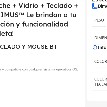
che + Vidrio + Teclado +
Dime
IMUS™ Le brindan a tu
PESO
cción y funcionalidad
eta!
DIMEN
 TECLADO Y MOUSE BT
Inf
COLO
or y compatible con cualquier sistema operativo(IOS,
COLOR
TECLA