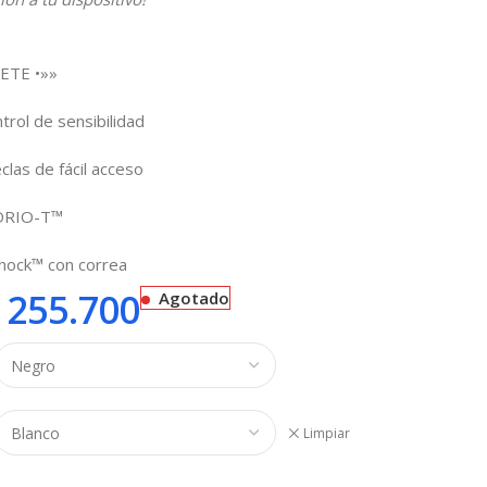
ETE •»»
rol de sensibilidad
clas de fácil acceso
IDRIO-T™
Shock™ con correa
255.700
Agotado
Limpiar