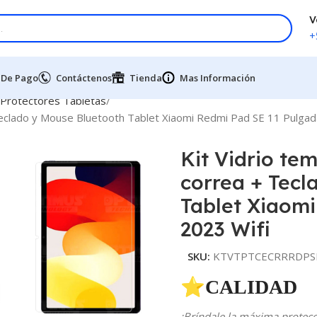
V
+
 De Pago
Contáctenos
Tienda
Mas Información
 Protectores Tabletas
Teclado y Mouse Bluetooth Tablet Xiaomi Redmi Pad SE 11 Pulgad
Kit Vidrio te
correa + Tecl
Tablet Xiaom
2023 Wifi
SKU:
KTVTPTCECRRRDPSE
⭐CALIDAD 
¡Bríndale la máxima protecci