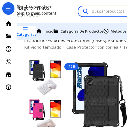
Skip to navigation
Skip to main content
Inicio
Categoría De Productos
Métodos
Categorías
Inicio
Inicio
Estuches Protectores (Cases)
Estuches
Kit Vidrio templado + Case Protector con correa + 
-15%