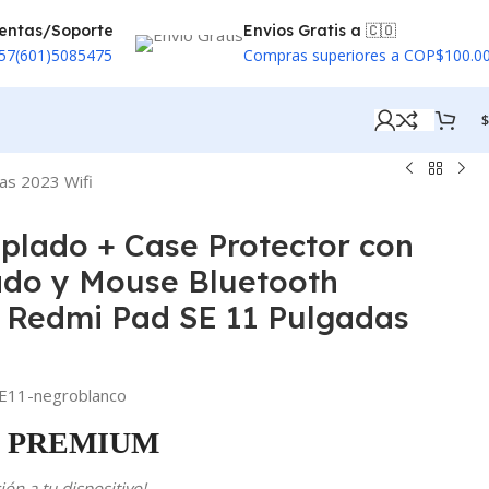
entas/Soporte
Envios Gratis a 🇨🇴
57(601)5085475
Compras superiores a COP$100.0
$
as 2023 Wifi
mplado + Case Protector con
ado y Mouse Bluetooth
i Redmi Pad SE 11 Pulgadas
11-negroblanco
PREMIUM
ón a tu dispositivo!