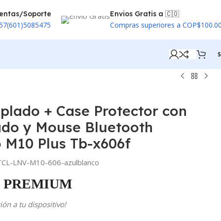
entas/Soporte
Envios Gratis a 🇨🇴
57(601)5085475
Compras superiores a COP$100.0
$
mplado + Case Protector con
ado y Mouse Bluetooth
 M10 Plus Tb-x606f
CL-LNV-M10-606-azulblanco
PREMIUM
ón a tu dispositivo!