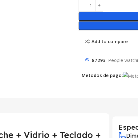
Add to compare
87293
People watchi
Metodos de pago:
Espec
che + Vidrio + Teclado +
Dime