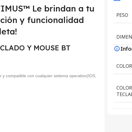
IMUS™ Le brindan a tu
PESO
cción y funcionalidad
eta!
DIMEN
 TECLADO Y MOUSE BT
Inf
COLO
or y compatible con cualquier sistema operativo(IOS,
COLOR
TECLA