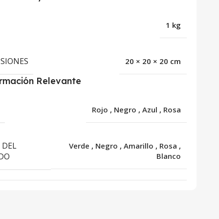
1 kg
SIONES
20 × 20 × 20 cm
ormación Relevante
R
Rojo
,
Negro
,
Azul
,
Rosa
 DEL
Verde
,
Negro
,
Amarillo
,
Rosa
,
DO
Blanco