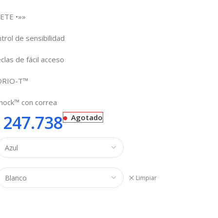
ETE •»»
rol de sensibilidad
clas de fácil acceso
IDRIO-T™
Shock™ con correa
247.738
Agotado
Limpiar