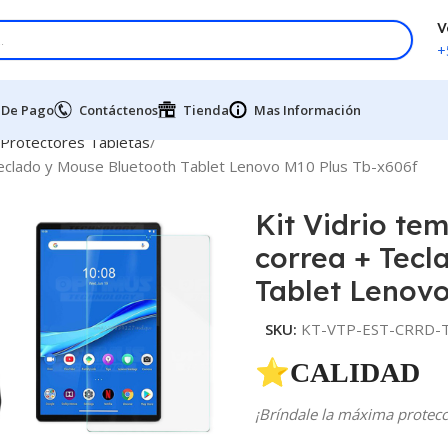
V
+
 De Pago
Contáctenos
Tienda
Mas Información
 Protectores Tabletas
 Teclado y Mouse Bluetooth Tablet Lenovo M10 Plus Tb-x606f
Kit Vidrio te
correa + Tecl
Tablet Lenovo
SKU:
KT-VTP-EST-CRRD-T
⭐CALIDAD 
¡Bríndale la máxima protecci