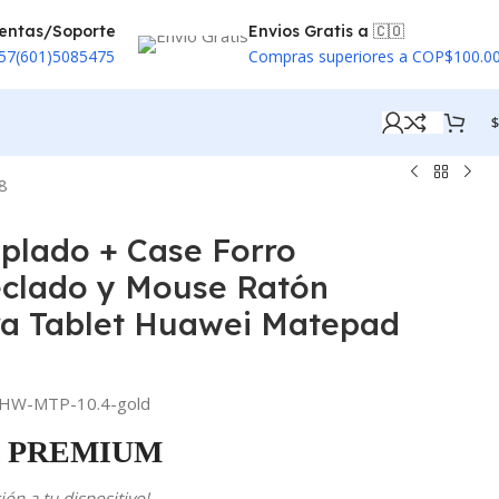
entas/Soporte
Envios Gratis a 🇨🇴
57(601)5085475
Compras superiores a COP$100.0
$
8
mplado + Case Forro
eclado y Mouse Ratón
ra Tablet Huawei Matepad
HW-MTP-10.4-gold
PREMIUM
ón a tu dispositivo!