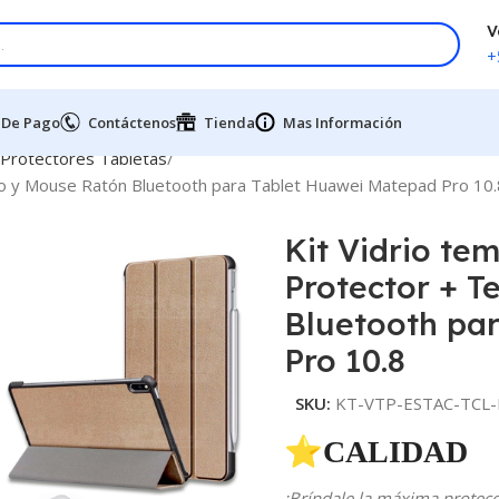
V
+
 De Pago
Contáctenos
Tienda
Mas Información
 Protectores Tabletas
ado y Mouse Ratón Bluetooth para Tablet Huawei Matepad Pro 10.
Kit Vidrio te
Protector + T
Bluetooth pa
Pro 10.8
SKU:
KT-VTP-ESTAC-TCL-
⭐CALIDAD 
¡Bríndale la máxima protecci