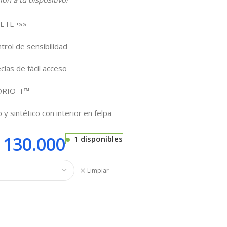
ETE •»»
rol de sensibilidad
clas de fácil acceso
IDRIO-T™
 y sintético con interior en felpa
130.000
1 disponibles
Limpiar