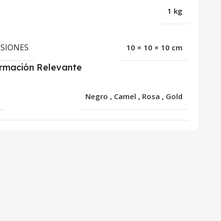
1 kg
SIONES
10 × 10 × 10 cm
ormación Relevante
R
Negro
,
Camel
,
Rosa
,
Gold