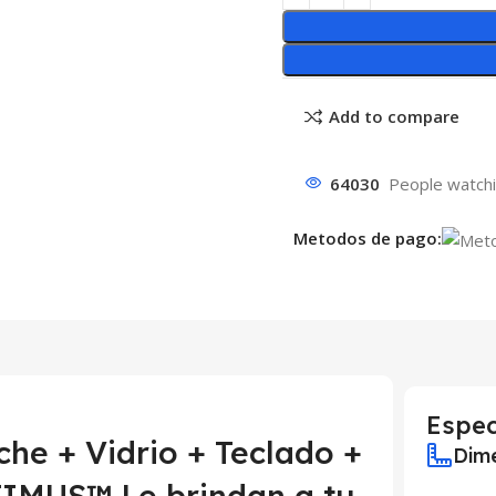
Add to compare
64030
People watchi
Metodos de pago:
Espec
che + Vidrio + Teclado +
Dime
IMUS™ Le brindan a tu