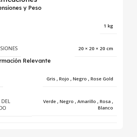
nsiones y Peso
1 kg
SIONES
20 × 20 × 20 cm
ormación Relevante
R
Gris
,
Rojo
,
Negro
,
Rose Gold
 DEL
Verde
,
Negro
,
Amarillo
,
Rosa
,
DO
Blanco