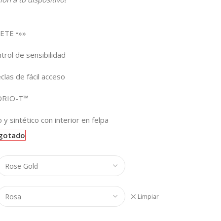
ETE •»»
rol de sensibilidad
clas de fácil acceso
IDRIO-T™
 y sintético con interior en felpa
gotado
Limpiar