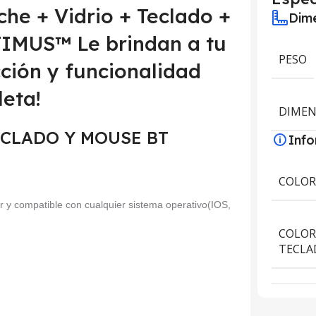
che + Vidrio + Teclado +
Dime
IMUS™ Le brindan a tu
PESO
cción y funcionalidad
eta!
DIMEN
 TECLADO Y MOUSE BT
Inf
COLO
or y compatible con cualquier sistema operativo(IOS,
COLOR
TECLA