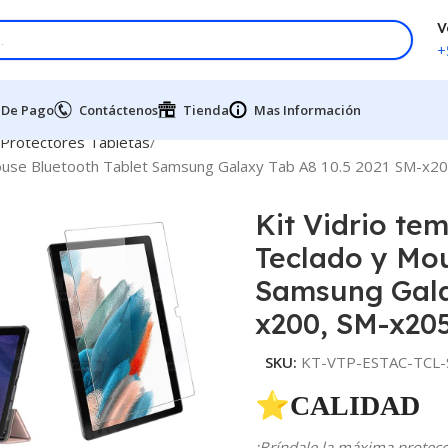
V
+
 De Pago
Contáctenos
Tienda
Mas Información
 Protectores Tabletas
 Mouse Bluetooth Tablet Samsung Galaxy Tab A8 10.5 2021 SM-x2
Kit Vidrio te
Teclado y Mou
Samsung Gala
x200, SM-x20
SKU:
KT-VTP-ESTAC-TCL-S
⭐CALIDAD 
¡Bríndale la máxima protecci