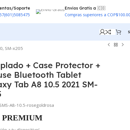
entas/Soporte
Envios Gratis a 🇨🇴
57(601)5085475
Compras superiores a COP$100.0
$
00, SM-x205
mplado + Case Protector +
se Bluetooth Tablet
xy Tab A8 10.5 2021 SM-
5
MS-A8-10.5-rosegoldrosa
PREMIUM
ón a tu dispositivo!