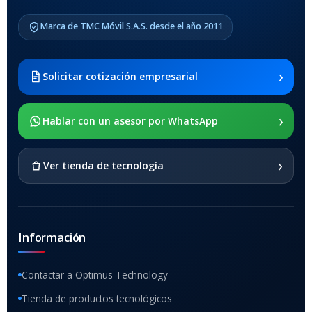
COMPATIBLES
Marca de TMC Móvil S.A.S. desde el año 2011
Samsung Galaxy Tab A8 10.5
2021 SM-x200 / Samsung
Galaxy Tab A8 10.5 2021 SM-
›
Solicitar cotización empresarial
x205
›
SOPORTE DE APOYO
Hablar con un asesor por WhatsApp
SI
›
Ver tienda de tecnología
Información
Contactar a Optimus Technology
Tienda de productos tecnológicos