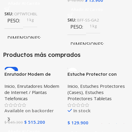
$
18.900
Añadir Al Carrito
Añadir Al Carrito
SKU:
OPTWTCHBL
1 kg
PESO
SKU:
BFF-SS-GA2
1 kg
PESO
DIMENSIONES
DIMENSIONES
20 × 20 × 20 cm
Productos más comprados
20 × 20 × 20 cm
-20%
Enrutador Modem de
Estuche Protector con
Internet Huawei B311-521
Correa Desmontable
Inicio
,
Enrutadores Modem
Inicio
,
Estuches Protectores
Libre Todo Operador 4G
Tablet Samsung Galaxy
de Internet / Plantas
(Cases)
,
Estuches
LTE SIMCARD
Tab A8 10.5 2021 – 2022
Telefonicas
Protectores Tabletas
SM-x200 SM-x205 Anti
golpes con soporte
Available on backorder
In stock
$
515.200
$
645.300
$
129.900
Añadir Al Carrito