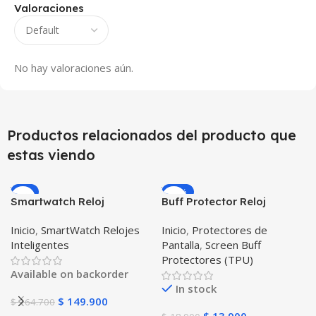
Valoraciones
No hay valoraciones aún.
Productos relacionados del producto que
estas viendo
-9%
-26%
Smartwatch Reloj
Buff Protector Reloj
Inteligente OPTIMUS
Inteligente Smartwatch
Inicio
,
SmartWatch Relojes
Inicio
,
Protectores de
WATCH BLACK™ (PK W34
Samsung Galaxy Watch
Inteligentes
Pantalla
,
Screen Buff
Iwo 10 12) Compatible
Active 2
Protectores (TPU)
Android y iPhone
Available on backorder
In stock
$
149.900
$
164.700
$
13.900