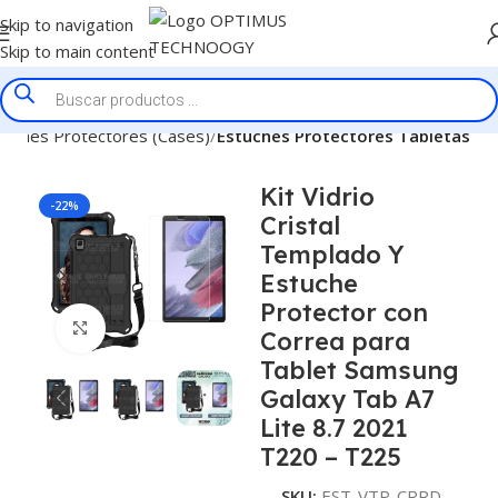
Skip to navigation
Skip to main content
tuches Protectores (Cases)
Estuches Protectores Tabletas
Kit Vidrio
-22%
Cristal
Templado Y
Estuche
Protector con
Click to enlarge
Correa para
Tablet Samsung
Galaxy Tab A7
Lite 8.7 2021
T220 – T225
SKU:
EST-VTP-CRRD-