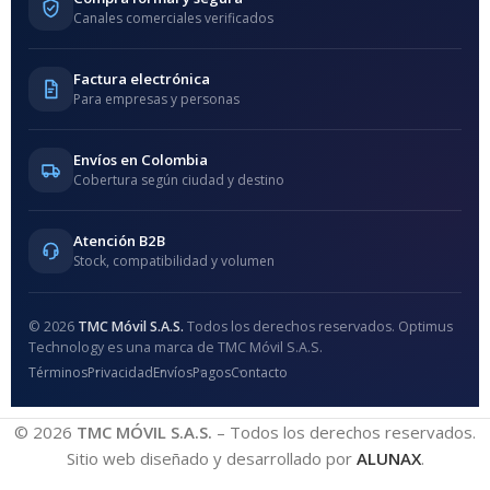
Canales comerciales verificados
Factura electrónica
Para empresas y personas
Envíos en Colombia
Cobertura según ciudad y destino
Atención B2B
Stock, compatibilidad y volumen
© 2026
TMC Móvil S.A.S.
Todos los derechos reservados. Optimus
Technology es una marca de TMC Móvil S.A.S.
Términos
Privacidad
Envíos
Pagos
Contacto
© 2026
TMC MÓVIL S.A.S.
– Todos los derechos reservados.
Sitio web diseñado y desarrollado por
ALUNAX
.