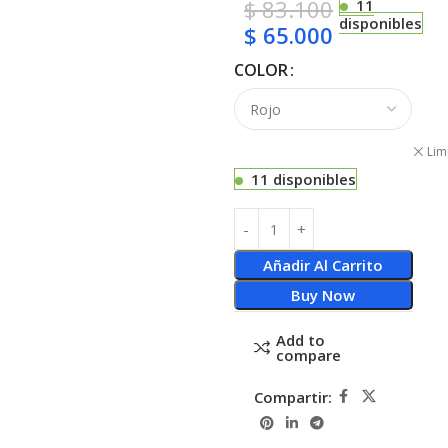
$
83.100
11
disponibles
$
65.000
COLOR
Lim
11 disponibles
Añadir Al Carrito
Buy Now
Add to
compare
Compartir: