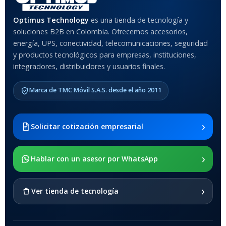
MATERIAL DEL CASE
Optimus Technology
es una tienda de tecnología y
soluciones B2B en Colombia. Ofrecemos accesorios,
Anti-Shock
energía, UPS, conectividad, telecomunicaciones, seguridad
y productos tecnológicos para empresas, instituciones,
integradores, distribuidores y usuarios finales.
MODELO DE TABLETS
COMPATIBLES
Marca de TMC Móvil S.A.S. desde el año 2011
Samsung Galaxy Tab A8 10.5
2021 SM-x200 / Samsung
Galaxy Tab A8 10.5 2021 SM-
›
Solicitar cotización empresarial
x205
›
SOPORTE DE APOYO
Hablar con un asesor por WhatsApp
SI
›
Ver tienda de tecnología