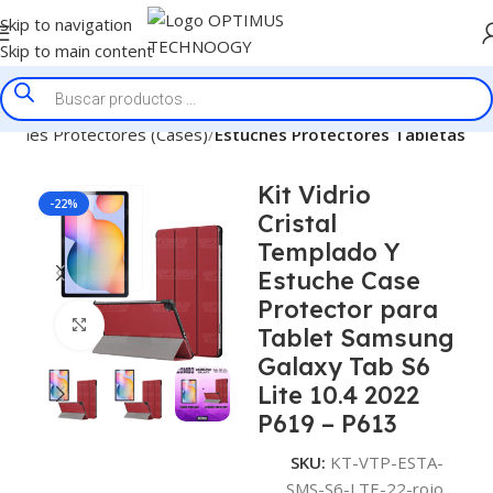
Skip to navigation
Skip to main content
tuches Protectores (Cases)
Estuches Protectores Tabletas
Kit Vidrio
-22%
Cristal
Templado Y
Estuche Case
Protector para
Click to enlarge
Tablet Samsung
Galaxy Tab S6
Lite 10.4 2022
P619 – P613
SKU:
KT-VTP-ESTA-
SMS-S6-LTE-22-rojo