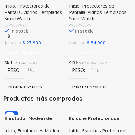
Inicio
,
Protectores de
Inicio
,
Protectores de
38mm
42mm X3 Unidades
Pantalla
,
Vidrios Templados
Pantalla
,
Vidrios Templados
SmartWatch
SmartWatch
In stock
In stock
$
27.900
$
34.900
$
36.900
$
40.000
Añadir Al Carrito
Añadir Al Carrito
SKU:
VTP-APP-W38
SKU:
VTP3-SS-GW42
1 kg
1 kg
PESO
PESO
DIMENSIONES
DIMENSIONES
Productos más comprados
20 × 20 × 20 cm
20 × 20 × 20 cm
-20%
Enrutador Modem de
Estuche Protector con
Internet Huawei B311-521
Correa Desmontable
Inicio
,
Enrutadores Modem
Inicio
,
Estuches Protectores
Libre Todo Operador 4G
Tablet Samsung Galaxy