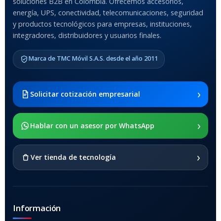
soluciones B2B en Colombia. Ofrecemos accesorios,
Anti-Shock
energía, UPS, conectividad, telecomunicaciones, seguridad
y productos tecnológicos para empresas, instituciones,
integradores, distribuidores y usuarios finales.
MODELO DE TABLETS
COMPATIBLES
Marca de TMC Móvil S.A.S. desde el año 2011
Samsung Galaxy Tab A8 10.5
2021 SM-x200 / Samsung
Galaxy Tab A8 10.5 2021 SM-
›
Solicitar cotización empresarial
x205
›
SOPORTE DE APOYO
Hablar con un asesor por WhatsApp
SI
›
Ver tienda de tecnología
Información