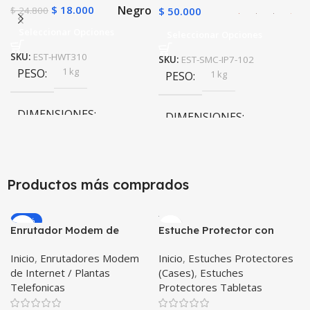
Negro
$
18.000
$
24.800
$
50.000
Seleccionar Opciones
Seleccionar Opciones
SKU:
EST-HWT310
SKU:
EST-SMC-IP7-102
1 kg
PESO
1 kg
PESO
DIMENSIONES
DIMENSIONES
20 × 20 × 20 cm
20 × 20 × 20 cm
Productos más comprados
Negro
COLOR
COLOR
-20%
Rojo
,
Negro
,
Azul
,
Rose
Enrutador Modem de
Estuche Protector con
Gold
Internet Huawei B311-521
Correa Desmontable
Inicio
,
Enrutadores Modem
Inicio
,
Estuches Protectores
Libre Todo Operador 4G
Tablet Samsung Galaxy
de Internet / Plantas
(Cases)
,
Estuches
LTE SIMCARD
Tab A8 10.5 2021 – 2022
Telefonicas
Protectores Tabletas
SM-x200 SM-x205 Anti
golpes con soporte