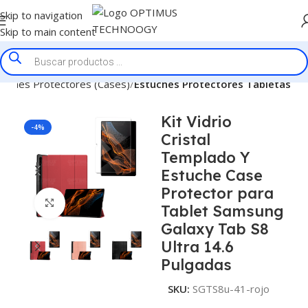
Skip to navigation
Skip to main content
tuches Protectores (Cases)
Estuches Protectores Tabletas
Kit Vidrio
-4%
Cristal
Templado Y
Estuche Case
Protector para
Click to enlarge
Tablet Samsung
Galaxy Tab S8
Ultra 14.6
Pulgadas
SKU:
SGTS8u-41-rojo