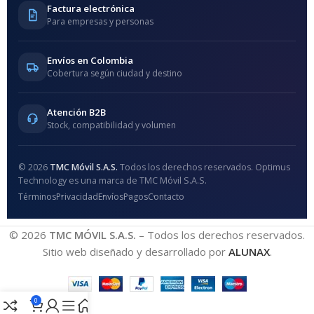
Factura electrónica
Para empresas y personas
Envíos en Colombia
Cobertura según ciudad y destino
Atención B2B
Stock, compatibilidad y volumen
© 2026
TMC Móvil S.A.S.
Todos los derechos reservados. Optimus
Technology es una marca de TMC Móvil S.A.S.
Términos
Privacidad
Envíos
Pagos
Contacto
© 2026
TMC MÓVIL S.A.S.
– Todos los derechos reservados.
Sitio web diseñado y desarrollado por
ALUNAX
.
0