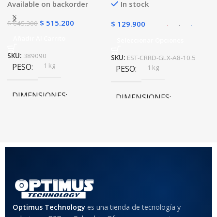
Available on backorder
In stock
$
515.200
$
645.300
$
129.900
Añadir Al Carrito
Seleccionar Opciones
SKU:
389090
SKU:
EST-CRRD-GLX-A8-10.5
1 kg
PESO
1 kg
PESO
DIMENSIONES
DIMENSIONES
20 × 20 × 20 cm
20 × 20 × 20 cm
COLOR
Rojo
,
Negro
,
Azul
,
Rosa
MATERIAL DEL CASE
Optimus Technology
es una tienda de tecnología y