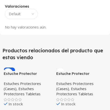
Valoraciones
No hay valoraciones aún.
Productos relacionados del producto que
estas viendo
-27%
Estuche Protector
Estuche Protector
Siliconado Huawei T3-10
SmartCase iPad 7
Estuches Protectores
Estuches Protectores
9.6″
Generación de 10.2″
(Cases)
,
Estuches
(Cases)
,
Estuches
Protectores Tabletas
Protectores Tabletas
In stock
In stock