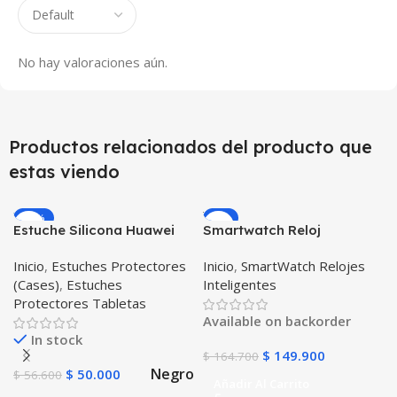
No hay valoraciones aún.
Productos relacionados del producto que
estas viendo
-12%
-9%
Estuche Silicona Huawei
Smartwatch Reloj
T3-7 BG-W09 Version WiFi
Inteligente OPTIMUS
Inicio
,
Estuches Protectores
Inicio
,
SmartWatch Relojes
WATCH BLACK™ (PK W34
(Cases)
,
Estuches
Inteligentes
Iwo 10 12) Compatible
Protectores Tabletas
Android y iPhone
Available on backorder
In stock
$
149.900
$
164.700
Negro
$
50.000
$
56.600
Añadir Al Carrito