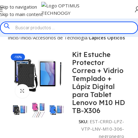
Skip to navigation
Skip to main content
Inicio
Inicio
Accesorios de Tecnologia
Lapices Opticos
Kit Estuche
-16%
Protector
Correa + Vidrio
Templado +
Lápiz Digital
Click to enlarge
para Tablet
Lenovo M10 HD
TB-X306
SKU:
EST-CRRD-LPZ-
VTP-LNV-M10-306-
negronegro