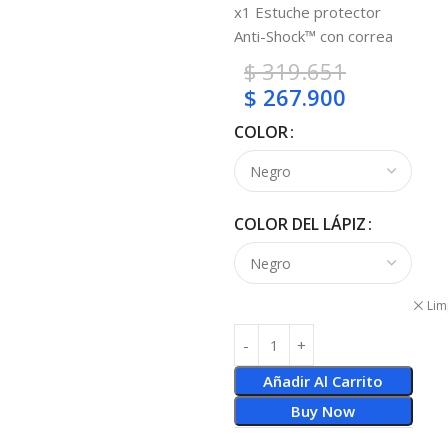
x1 Estuche protector
Anti-Shock™ con correa
$
319.651
$
267.900
COLOR
COLOR DEL LÁPIZ
Lim
Añadir Al Carrito
Buy Now