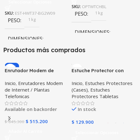
Seleccionar Opciones
SKU:
OPTWTCHBL
1 kg
SKU:
EST-HWT37-BG2W09
PESO
1 kg
PESO
DIMENSIONES
DIMENSIONES
20 × 20 × 20 cm
Productos más comprados
20 × 20 × 20 cm
-20%
Enrutador Modem de
Estuche Protector con
Negro
COLOR
Internet Huawei B311-521
Correa Desmontable
Inicio
,
Enrutadores Modem
Inicio
,
Estuches Protectores
Libre Todo Operador 4G
Tablet Samsung Galaxy
de Internet / Plantas
(Cases)
,
Estuches
LTE SIMCARD
Tab A8 10.5 2021 – 2022
Telefonicas
Protectores Tabletas
SM-x200 SM-x205 Anti
golpes con soporte
Available on backorder
In stock
$
515.200
$
645.300
$
129.900
Añadir Al Carrito
Seleccionar Opciones