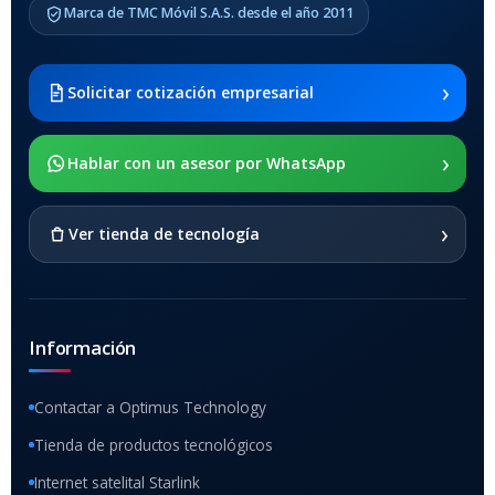
Marca de TMC Móvil S.A.S. desde el año 2011
Samsung Galaxy Tab A8 10.5
2021 SM-x200 / Samsung
Galaxy Tab A8 10.5 2021 SM-
›
Solicitar cotización empresarial
x205
›
SOPORTE DE APOYO
Hablar con un asesor por WhatsApp
SI
›
Ver tienda de tecnología
Información
Contactar a Optimus Technology
Tienda de productos tecnológicos
Internet satelital Starlink