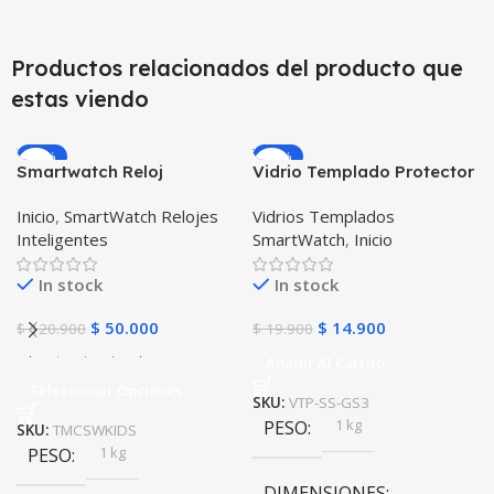
Productos relacionados del producto que
estas viendo
-59%
-25%
Smartwatch Reloj
Vidrio Templado Protector
Inteligente Localizador
para Reloj Inteligente
Inicio
,
SmartWatch Relojes
Vidrios Templados
GPS Ubicar Niños SOS
Smartwatch Samsung
Inteligentes
SmartWatch
,
Inicio
Gear S3 Frontier
In stock
In stock
$
50.000
$
14.900
$
120.900
$
19.900
Añadir Al Carrito
Seleccionar Opciones
SKU:
VTP-SS-GS3
1 kg
PESO
SKU:
TMCSWKIDS
1 kg
PESO
DIMENSIONES