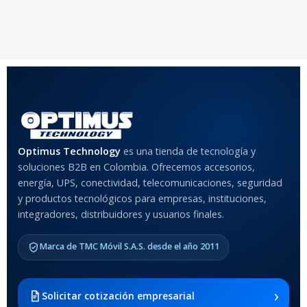
20 × 20 × 20 cm
20 × 20 × 20 cm
COLOR
Rojo
,
Negro
,
Azul
,
Rosa
MATERIAL DEL CASE
Optimus Technology
es una tienda de tecnología y
soluciones B2B en Colombia. Ofrecemos accesorios,
Anti-Shock
energía, UPS, conectividad, telecomunicaciones, seguridad
y productos tecnológicos para empresas, instituciones,
integradores, distribuidores y usuarios finales.
MODELO DE TABLETS
COMPATIBLES
Marca de TMC Móvil S.A.S. desde el año 2011
Samsung Galaxy Tab A8 10.5
2021 SM-x200 / Samsung
Galaxy Tab A8 10.5 2021 SM-
›
Solicitar cotización empresarial
x205