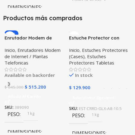
DIMENSIONES
20 × 20 × 20 cm
Productos más comprados
20 × 20 × 20 cm
-20%
Enrutador Modem de
Estuche Protector con
COLOR
Internet Huawei B311-521
Correa Desmontable
Inicio
,
Enrutadores Modem
Inicio
,
Estuches Protectores
Libre Todo Operador 4G
Tablet Samsung Galaxy
Negro
,
Azul
,
Verde
,
Rosa
,
de Internet / Plantas
(Cases)
,
Estuches
LTE SIMCARD
Tab A8 10.5 2021 – 2022
Azul Oscuro
Telefonicas
Protectores Tabletas
SM-x200 SM-x205 Anti
golpes con soporte
Available on backorder
In stock
$
515.200
$
645.300
$
129.900
Añadir Al Carrito
Seleccionar Opciones
SKU:
389090
SKU:
EST-CRRD-GLX-A8-10.5
1 kg
PESO
1 kg
PESO
DIMENSIONES
DIMENSIONES