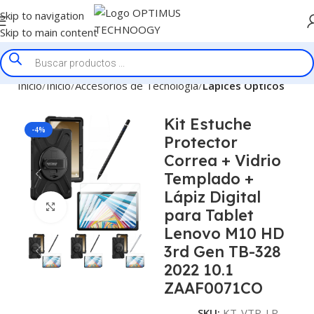
Skip to navigation
Skip to main content
Inicio
Inicio
Accesorios de Tecnologia
Lapices Opticos
Kit Estuche
-4%
Protector
Correa + Vidrio
Templado +
Lápiz Digital
Click to enlarge
para Tablet
Lenovo M10 HD
3rd Gen TB-328
2022 10.1
ZAAF0071CO
SKU:
KT-VTP-LP-