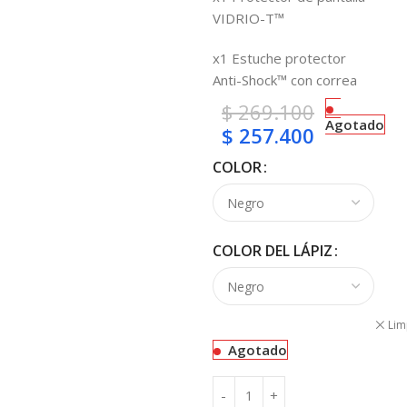
VIDRIO-T™
x1 Estuche protector
Anti-Shock™ con correa
$
269.100
Agotado
$
257.400
COLOR
COLOR DEL LÁPIZ
Lim
Agotado