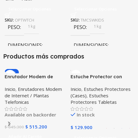
Seleccionar Opciones
Seleccionar Opciones
SKU:
OPTWTCH
SKU:
TMCSWKIDS
1 kg
1 kg
PESO
PESO
DIMENSIONES
DIMENSIONES
Productos más comprados
20 × 20 × 20 cm
20 × 20 × 20 cm
-20%
Enrutador Modem de
Estuche Protector con
COLOR
COLOR
Internet Huawei B311-521
Correa Desmontable
Inicio
,
Enrutadores Modem
Inicio
,
Estuches Protectores
Libre Todo Operador 4G
Tablet Samsung Galaxy
Gris
,
Negro
,
Azul
,
Rosa
Negro
,
Azul
,
Verde
,
Rosa
,
de Internet / Plantas
(Cases)
,
Estuches
LTE SIMCARD
Tab A8 10.5 2021 – 2022
Azul Oscuro
Telefonicas
Protectores Tabletas
SM-x200 SM-x205 Anti
golpes con soporte
Available on backorder
In stock
$
515.200
$
645.300
$
129.900
Añadir Al Carrito
Seleccionar Opciones