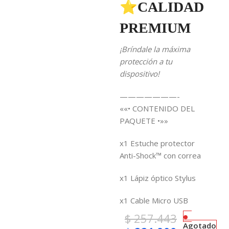
⭐CALIDAD
PREMIUM
¡Bríndale la máxima
protección a tu
dispositivo!
———————-
««• CONTENIDO DEL
PAQUETE •»»
x1 Estuche protector
Anti-Shock™ con correa
x1 Lápiz óptico Stylus
x1 Cable Micro USB
$
257.443
Agotado