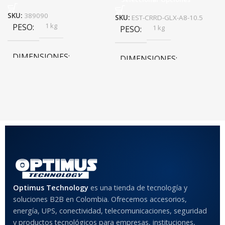
SKU:
389090
SKU:
EST-CRRD-GLX-A8-10.5
1 kg
PESO
1 kg
PESO
DIMENSIONES
DIMENSIONES
20 × 20 × 20 cm
20 × 20 × 20 cm
COLOR
Rojo
,
Negro
,
Azul
,
Rosa
MATERIAL DEL CASE
Optimus Technology
es una tienda de tecnología y
Anti-Shock
soluciones B2B en Colombia. Ofrecemos accesorios,
energía, UPS, conectividad, telecomunicaciones, seguridad
MODELO DE TABLETS
y productos tecnológicos para empresas, instituciones,