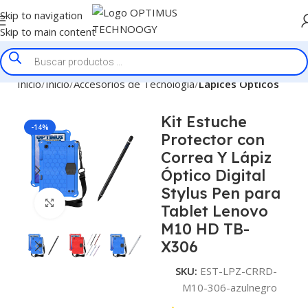
Skip to navigation
Skip to main content
Inicio
Inicio
Accesorios de Tecnologia
Lapices Opticos
Kit Estuche
-14%
Protector con
Correa Y Lápiz
Óptico Digital
Stylus Pen para
Click to enlarge
Tablet Lenovo
M10 HD TB-
X306
SKU:
EST-LPZ-CRRD-
M10-306-azulnegro