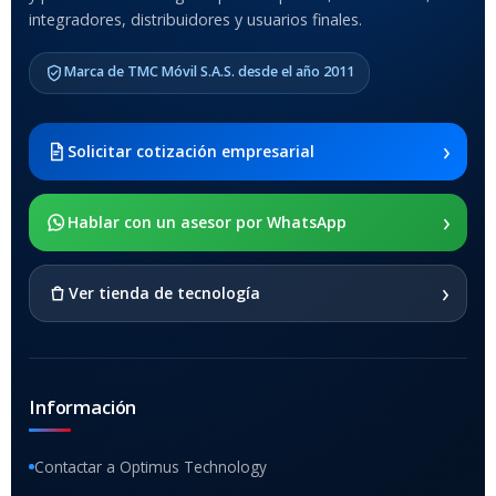
COMPATIBLES
integradores, distribuidores y usuarios finales.
Samsung Galaxy Tab A8 10.5
Marca de TMC Móvil S.A.S. desde el año 2011
2021 SM-x200 / Samsung
Galaxy Tab A8 10.5 2021 SM-
x205
›
Solicitar cotización empresarial
SOPORTE DE APOYO
›
Hablar con un asesor por WhatsApp
SI
›
Ver tienda de tecnología
Información
Contactar a Optimus Technology