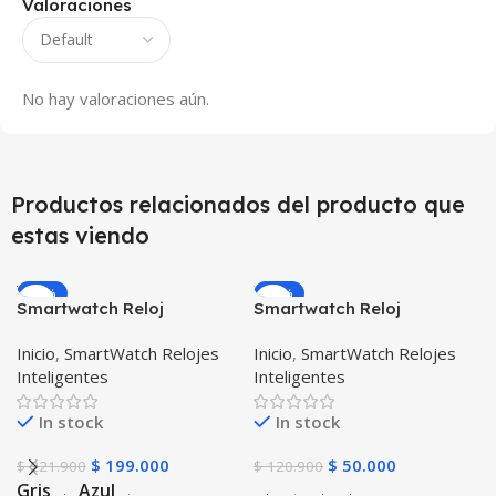
Valoraciones
No hay valoraciones aún.
Productos relacionados del producto que
estas viendo
-10%
-59%
Smartwatch Reloj
Smartwatch Reloj
Inteligente OPTIMUS
Inteligente Localizador
Inicio
,
SmartWatch Relojes
Inicio
,
SmartWatch Relojes
WATCH™ (KW37 PRO) Mide
GPS Ubicar Niños SOS
Inteligentes
Inteligentes
Temperatura Presión
Arterial y Ritmo Cardíaco
In stock
In stock
$
199.000
$
50.000
$
221.900
$
120.900
Gris
Azul