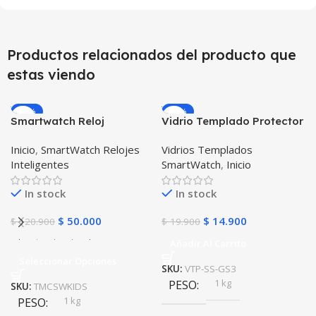
Productos relacionados del producto que
estas viendo
-59%
-25%
Smartwatch Reloj
Vidrio Templado Protector
Inteligente Localizador
para Reloj Inteligente
Inicio
,
SmartWatch Relojes
Vidrios Templados
GPS Ubicar Niños SOS
Smartwatch Samsung
Inteligentes
SmartWatch
,
Inicio
Gear S3 Frontier
In stock
In stock
$
50.000
$
14.900
$
120.900
$
19.900
Añadir Al Carrito
Seleccionar Opciones
SKU:
VTP-SS-GS3
1 kg
PESO
SKU:
TMCSWKIDS
1 kg
PESO