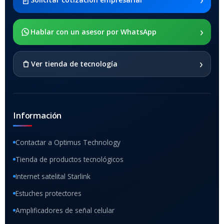
x205
›
SOPORTE DE APOYO
Hablar con un asesor por WhatsApp
SI
›
Ver tienda de tecnología
Información
Contactar a Optimus Technology
Tienda de productos tecnológicos
Internet satelital Starlink
Estuches protectores
Amplificadores de señal celular