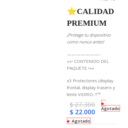
⭐CALIDAD
PREMIUM
¡Protege tu dispositivo
como nunca antes!
———————-
««• CONTENIDO DEL
PAQUETE •»»
x3 Protectores (display
frontal, display trasero y
lente VIDRIO-T™
$
27.300
Agotado
$
22.000
Agotado