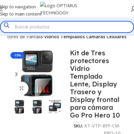
Skip to navigation
Skip to main content
tectores de Pantalla
Vidrios Templados Cámaras Celulares
Kit de Tres
-19%
protectores
Vidrio
Templado
Lente, Display
Click to enlarge
Trasero y
Display frontal
para cámara
Go Pro Hero 10
SKU:
KT-VTP-BFF-CM-
PRO-10