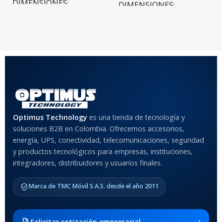
DIMENSIONES
DIMENSIONES
20 × 20 × 20 cm
20 × 20 × 20 cm
COLOR
Rojo
,
Negro
,
Azul
,
Rosa
MATERIAL DEL CASE
Optimus Technology
es una tienda de tecnología y
soluciones B2B en Colombia. Ofrecemos accesorios,
Anti-Shock
energía, UPS, conectividad, telecomunicaciones, seguridad
y productos tecnológicos para empresas, instituciones,
integradores, distribuidores y usuarios finales.
MODELO DE TABLETS
COMPATIBLES
Marca de TMC Móvil S.A.S. desde el año 2011
Samsung Galaxy Tab A8 10.5
2021 SM-x200 / Samsung
Galaxy Tab A8 10.5 2021 SM-
›
Solicitar cotización empresarial