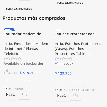
DIMENSIONES
DIMENSIONES
10 × 10 × 10 cm
Productos más comprados
10 × 10 × 10 cm
-20%
Enrutador Modem de
Estuche Protector con
COLOR
Internet Huawei B311-521
Correa Desmontable
Inicio
,
Enrutadores Modem
Inicio
,
Estuches Protectores
Libre Todo Operador 4G
Tablet Samsung Galaxy
Negro
,
Azul
,
Verde
,
Rosa
,
de Internet / Plantas
(Cases)
,
Estuches
LTE SIMCARD
Tab A8 10.5 2021 – 2022
Azul Oscuro
Telefonicas
Protectores Tabletas
SM-x200 SM-x205 Anti
golpes con soporte
Available on backorder
In stock
$
515.200
$
645.300
$
129.900
Añadir Al Carrito
Seleccionar Opciones
SKU:
389090
SKU:
EST-CRRD-GLX-A8-10.5
1 kg
PESO
1 kg
PESO