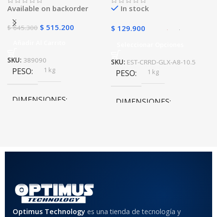
Available on backorder
In stock
$
515.200
$
645.300
$
129.900
Añadir Al Carrito
Seleccionar Opciones
SKU:
389090
SKU:
EST-CRRD-GLX-A8-10.5
1 kg
PESO
1 kg
PESO
DIMENSIONES
DIMENSIONES
10 × 10 × 10 cm
10 × 10 × 10 cm
COLOR
Rojo
,
Negro
,
Azul
,
Rosa
MATERIAL DEL CASE
Optimus Technology
es una tienda de tecnología y