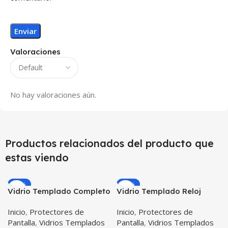
Valoraciones
No hay valoraciones aún.
Productos relacionados del producto que
estas viendo
-24%
-13%
Vidrio Templado Completo
Vidrio Templado Reloj
Reloj Iwatch Apple Watch
Samsung Galaxy Watch
Inicio
,
Protectores de
Inicio
,
Protectores de
38mm
42mm X3 Unidades
Pantalla
,
Vidrios Templados
Pantalla
,
Vidrios Templados