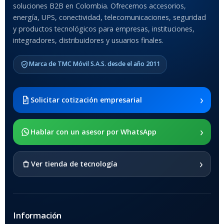
soluciones B2B en Colombia. Ofrecemos accesorios,
Anti-Shock
energía, UPS, conectividad, telecomunicaciones, seguridad
y productos tecnológicos para empresas, instituciones,
integradores, distribuidores y usuarios finales.
MODELO DE TABLETS
COMPATIBLES
Marca de TMC Móvil S.A.S. desde el año 2011
Samsung Galaxy Tab A8 10.5
2021 SM-x200 / Samsung
Galaxy Tab A8 10.5 2021 SM-
›
Solicitar cotización empresarial
x205
›
SOPORTE DE APOYO
Hablar con un asesor por WhatsApp
SI
›
Ver tienda de tecnología
Información