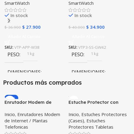
SmartWatch
SmartWatch
In stock
In stock
$
27.900
$
34.900
$
36.900
$
40.000
Añadir Al Carrito
Añadir Al Carrito
SKU:
VTP-APP-W38
SKU:
VTP3-SS-GW42
1 kg
1 kg
PESO
PESO
DIMENSIONES
DIMENSIONES
Productos más comprados
10 × 10 × 10 cm
10 × 10 × 10 cm
-20%
Enrutador Modem de
Estuche Protector con
Internet Huawei B311-521
Correa Desmontable
Inicio
,
Enrutadores Modem
Inicio
,
Estuches Protectores
Libre Todo Operador 4G
Tablet Samsung Galaxy
de Internet / Plantas
(Cases)
,
Estuches
LTE SIMCARD
Tab A8 10.5 2021 – 2022
Telefonicas
Protectores Tabletas
SM-x200 SM-x205 Anti
golpes con soporte