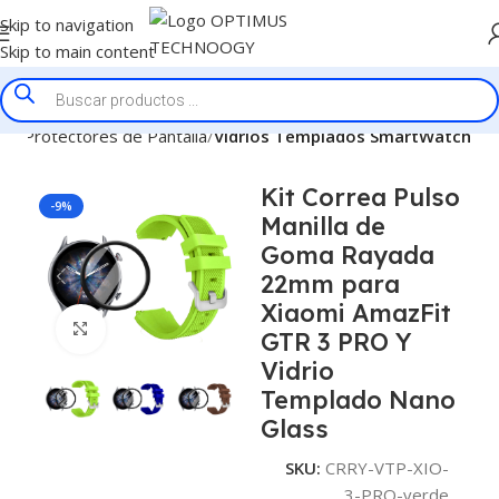
Skip to navigation
Skip to main content
cio
Protectores de Pantalla
Vidrios Templados SmartWatch
Kit Correa Pulso
-9%
Manilla de
Goma Rayada
22mm para
Xiaomi AmazFit
Click to enlarge
GTR 3 PRO Y
Vidrio
Templado Nano
Glass
SKU:
CRRY-VTP-XIO-
3-PRO-verde