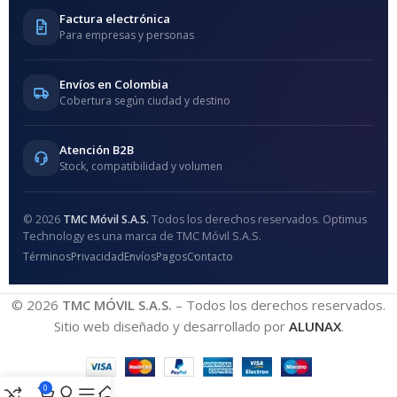
Factura electrónica
Para empresas y personas
Envíos en Colombia
Cobertura según ciudad y destino
Atención B2B
Stock, compatibilidad y volumen
© 2026
TMC Móvil S.A.S.
Todos los derechos reservados. Optimus
Technology es una marca de TMC Móvil S.A.S.
Términos
Privacidad
Envíos
Pagos
Contacto
© 2026
TMC MÓVIL S.A.S.
– Todos los derechos reservados.
Sitio web diseñado y desarrollado por
ALUNAX
.
0