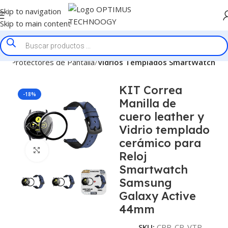
Skip to navigation
Skip to main content
cio
Protectores de Pantalla
Vidrios Templados SmartWatch
KIT Correa
-18%
Manilla de
cuero leather y
Vidrio templado
cerámico para
Click to enlarge
Reloj
Smartwatch
Samsung
Galaxy Active
44mm
SKU:
CRR-CR-VTP-