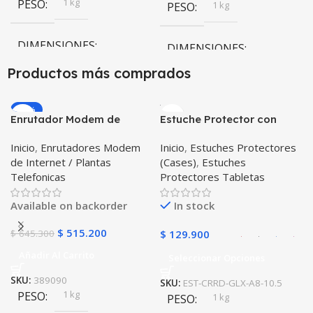
1 kg
PESO
1 kg
PESO
DIMENSIONES
DIMENSIONES
Productos más comprados
20 × 20 × 20 cm
20 × 20 × 20 cm
-20%
Negro
Enrutador Modem de
Estuche Protector con
COLOR
COLOR
Internet Huawei B311-521
Correa Desmontable
Inicio
,
Enrutadores Modem
Inicio
,
Estuches Protectores
Libre Todo Operador 4G
Tablet Samsung Galaxy
Negro
,
Azul
,
Verde
,
Rosa
,
de Internet / Plantas
(Cases)
,
Estuches
LTE SIMCARD
Tab A8 10.5 2021 – 2022
Azul Oscuro
Telefonicas
Protectores Tabletas
SM-x200 SM-x205 Anti
golpes con soporte
Available on backorder
In stock
$
515.200
$
645.300
$
129.900
Añadir Al Carrito
Seleccionar Opciones
SKU:
389090
SKU:
EST-CRRD-GLX-A8-10.5
1 kg
PESO
1 kg
PESO