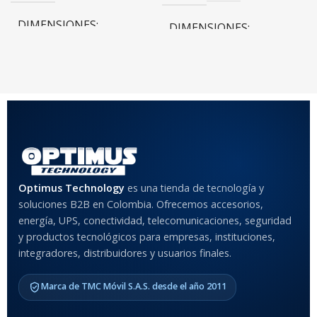
DIMENSIONES
DIMENSIONES
20 × 20 × 20 cm
20 × 20 × 20 cm
COLOR
Rojo
,
Negro
,
Azul
,
Rosa
MATERIAL DEL CASE
Optimus Technology
es una tienda de tecnología y
soluciones B2B en Colombia. Ofrecemos accesorios,
Anti-Shock
energía, UPS, conectividad, telecomunicaciones, seguridad
y productos tecnológicos para empresas, instituciones,
integradores, distribuidores y usuarios finales.
MODELO DE TABLETS
COMPATIBLES
Marca de TMC Móvil S.A.S. desde el año 2011
Samsung Galaxy Tab A8 10.5