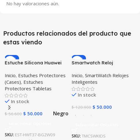
No hay valoraciones aún.
Productos relacionados del producto que
estas viendo
-12%
-59%
Estuche Silicona Huawei
Smartwatch Reloj
T3-7 BG-W09 Version WiFi
Inteligente Localizador
Inicio
,
Estuches Protectores
Inicio
,
SmartWatch Relojes
GPS Ubicar Niños SOS
(Cases)
,
Estuches
Inteligentes
Protectores Tabletas
In stock
In stock
$
50.000
$
120.900
Negro
$
50.000
$
56.600
Seleccionar Opciones
Seleccionar Opciones
SKU:
EST-HWT37-BG2W09
SKU:
TMCSWKIDS