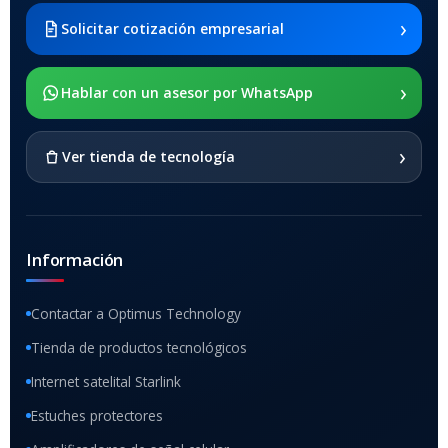
2021 SM-x200 / Samsung
Galaxy Tab A8 10.5 2021 SM-
›
Solicitar cotización empresarial
x205
›
SOPORTE DE APOYO
Hablar con un asesor por WhatsApp
SI
›
Ver tienda de tecnología
Información
Contactar a Optimus Technology
Tienda de productos tecnológicos
Internet satelital Starlink
Estuches protectores