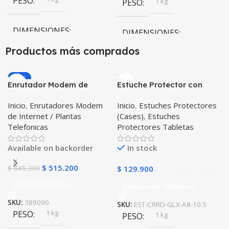
PESO
1 kg
PESO
DIMENSIONES
DIMENSIONES
Productos más comprados
20 × 20 × 20 cm
20 × 20 × 20 cm
-20%
Negro
Enrutador Modem de
Estuche Protector con
COLOR
Negro
,
Rosa
COLOR
Internet Huawei B311-521
Correa Desmontable
Inicio
,
Enrutadores Modem
Inicio
,
Estuches Protectores
Libre Todo Operador 4G
Tablet Samsung Galaxy
de Internet / Plantas
(Cases)
,
Estuches
LTE SIMCARD
Tab A8 10.5 2021 – 2022
PULSO ADICIONAL
Telefonicas
Protectores Tabletas
SM-x200 SM-x205 Anti
golpes con soporte
Goma
,
Metalizado
Available on backorder
In stock
$
515.200
$
645.300
$
129.900
Añadir Al Carrito
Seleccionar Opciones
SKU:
389090
SKU:
EST-CRRD-GLX-A8-10.5
1 kg
PESO
1 kg
PESO