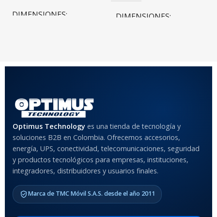
DIMENSIONES
DIMENSIONES
20 × 20 × 20 cm
20 × 20 × 20 cm
COLOR
Rojo
,
Negro
,
Azul
,
Rosa
MATERIAL DEL CASE
Optimus Technology
es una tienda de tecnología y
soluciones B2B en Colombia. Ofrecemos accesorios,
Anti-Shock
energía, UPS, conectividad, telecomunicaciones, seguridad
y productos tecnológicos para empresas, instituciones,
integradores, distribuidores y usuarios finales.
MODELO DE TABLETS
COMPATIBLES
Marca de TMC Móvil S.A.S. desde el año 2011
Samsung Galaxy Tab A8 10.5
2021 SM-x200 / Samsung