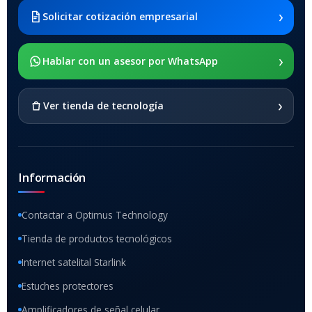
Galaxy Tab A8 10.5 2021 SM-
›
Solicitar cotización empresarial
x205
›
SOPORTE DE APOYO
Hablar con un asesor por WhatsApp
SI
›
Ver tienda de tecnología
Información
Contactar a Optimus Technology
Tienda de productos tecnológicos
Internet satelital Starlink
Estuches protectores
Amplificadores de señal celular