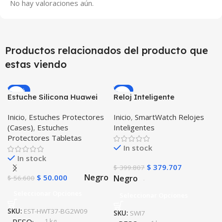
No hay valoraciones aún.
Productos relacionados del producto que
estas viendo
-12%
-5%
Estuche Silicona Huawei
Reloj Inteligente
T3-7 BG-W09 Version WiFi
Smartwatch I7 Negro
Inicio
,
Estuches Protectores
Inicio
,
SmartWatch Relojes
Incluye Pulso y Estuche
(Cases)
,
Estuches
Inteligentes
protector – GPS
Protectores Tabletas
In stock
In stock
$
379.707
$
399.807
Negro
$
50.000
Negro
$
56.600
Seleccionar Opciones
Seleccionar Opciones
SKU:
EST-HWT37-BG2W09
SKU:
SWI7
1 kg