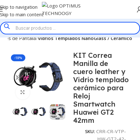
Skip to navigation
Skip to main content
tores de Pantalla
Vidrios Templados NanoGlass / Ceramico
KIT Correa
-18%
Manilla de
cuero leather y
Vidrio templado
cerámico para
Click to enlarge
Reloj
Smartwatch
Huawei GT2
42mm
SKU:
CRR-CR-VTP-
HW-GT2-42-