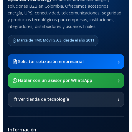
soluciones B2B en Colombia. Ofrecemos accesorios,
MODELO DE TABLETS
energía, UPS, conectividad, telecomunicaciones, seguridad
COMPATIBLES
y productos tecnológicos para empresas, instituciones,
integradores, distribuidores y usuarios finales.
Samsung Galaxy Tab A8 10.5
2021 SM-x200 / Samsung
Marca de TMC Móvil S.A.S. desde el año 2011
Galaxy Tab A8 10.5 2021 SM-
x205
›
Solicitar cotización empresarial
SOPORTE DE APOYO
›
Hablar con un asesor por WhatsApp
SI
›
Ver tienda de tecnología
Información