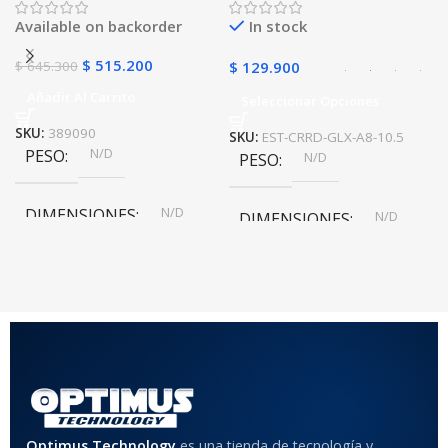
golpes con soporte
Available on backorder
In stock
$
515.200
$
645.300
$
129.900
Añadir Al Carrito
Seleccionar Opciones
SKU:
389090
SKU:
EST-CRRD-GLX-A8-10.5
N/D
PESO
N/D
PESO
N/D
DIMENSIONES
N/D
DIMENSIONES
COLOR
Rojo
,
Negro
,
Azul
,
Rosa
MATERIAL DEL CASE
Anti-Shock
Optimus Technology
es una tienda de tecnología y