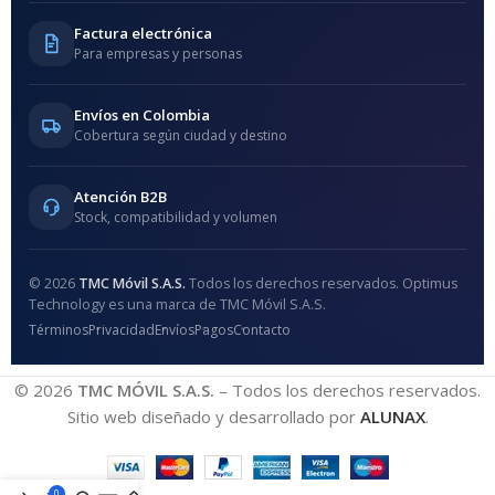
Factura electrónica
Para empresas y personas
Envíos en Colombia
Cobertura según ciudad y destino
Atención B2B
Stock, compatibilidad y volumen
© 2026
TMC Móvil S.A.S.
Todos los derechos reservados. Optimus
Technology es una marca de TMC Móvil S.A.S.
Términos
Privacidad
Envíos
Pagos
Contacto
© 2026
TMC MÓVIL S.A.S.
– Todos los derechos reservados.
Sitio web diseñado y desarrollado por
ALUNAX
.
0