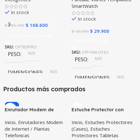
SmartWatch
Compatible Android IOS
In stock
In stock
$
168.600
$
185.700
$
29.900
$
35.000
Seleccionar Opciones
Añadir Al Carrito
SKU:
OPTBXPRO
SKU:
VTP-HW-GT42
N/D
PESO
N/D
PESO
N/D
DIMENSIONES
N/D
DIMENSIONES
Productos más comprados
Negro
,
Rosa
COLOR
-20%
Enrutador Modem de
Estuche Protector con
Internet Huawei B311-521
Correa Desmontable
Inicio
,
Enrutadores Modem
Inicio
,
Estuches Protectores
Libre Todo Operador 4G
Tablet Samsung Galaxy
de Internet / Plantas
(Cases)
,
Estuches
LTE SIMCARD
Tab A8 10.5 2021 – 2022
Telefonicas
Protectores Tabletas
SM-x200 SM-x205 Anti