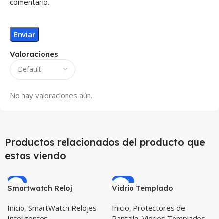
comentario.
Valoraciones
No hay valoraciones aún.
Productos relacionados del producto que
estas viendo
-9%
-15%
Smartwatch Reloj
Vidrio Templado
Inteligente OPTIMUS
Smartwatch Huawei Gt
Inicio
,
SmartWatch Relojes
Inicio
,
Protectores de
BAND X PRO™
42mm X2 Unidades
Inteligentes
Pantalla
,
Vidrios Templados
(Smartwatch p70)