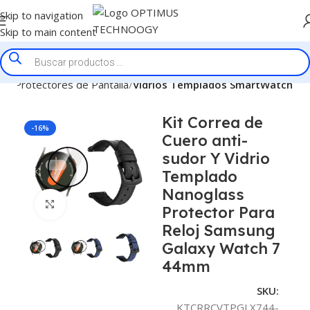
Skip to navigation
Skip to main content
cio
Protectores de Pantalla
Vidrios Templados SmartWatch
Kit Correa de
-16%
Cuero anti-
sudor Y Vidrio
Templado
Nanoglass
Click to enlarge
Protector Para
Reloj Samsung
Galaxy Watch 7
44mm
SKU:
KTCRRCVTPGLX744-