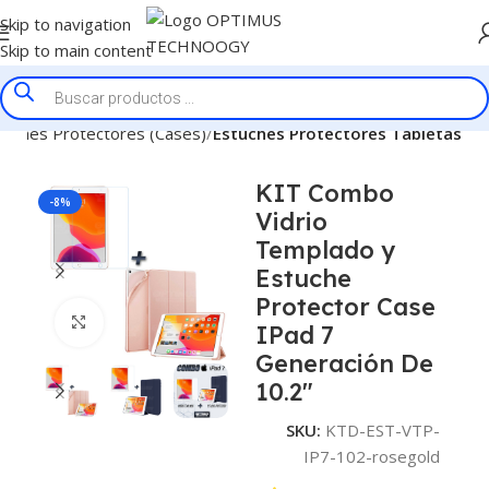
Skip to navigation
Skip to main content
tuches Protectores (Cases)
Estuches Protectores Tabletas
KIT Combo
-8%
Vidrio
Templado y
Estuche
Protector Case
Click to enlarge
IPad 7
Generación De
10.2″
SKU:
KTD-EST-VTP-
IP7-102-rosegold