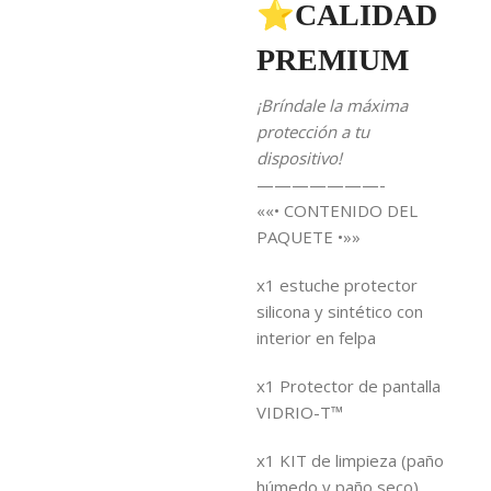
⭐CALIDAD
PREMIUM
¡Bríndale la máxima
protección a tu
dispositivo!
———————-
««• CONTENIDO DEL
PAQUETE •»»
x1 estuche protector
silicona y sintético con
interior en felpa
x1 Protector de pantalla
VIDRIO-T™
x1 KIT de limpieza (paño
húmedo y paño seco)