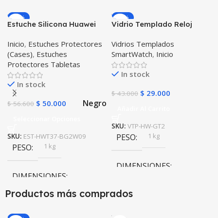
-12%
-33%
Estuche Silicona Huawei
Vidrio Templado Reloj
T3-7 BG-W09 Version WiFi
Inteligente Smartwatch
Inicio
,
Estuches Protectores
Vidrios Templados
Huawei Gt2 46mm X2
(Cases)
,
Estuches
SmartWatch
,
Inicio
Unidades
Protectores Tabletas
In stock
In stock
$
29.000
$
43.000
Negro
$
50.000
$
56.600
Añadir Al Carrito
Seleccionar Opciones
SKU:
VTP-HW-GT2
1 kg
SKU:
EST-HWT37-BG2W09
PESO
1 kg
PESO
DIMENSIONES
DIMENSIONES
10 × 10 × 10 cm
Productos más comprados
10 × 10 × 10 cm