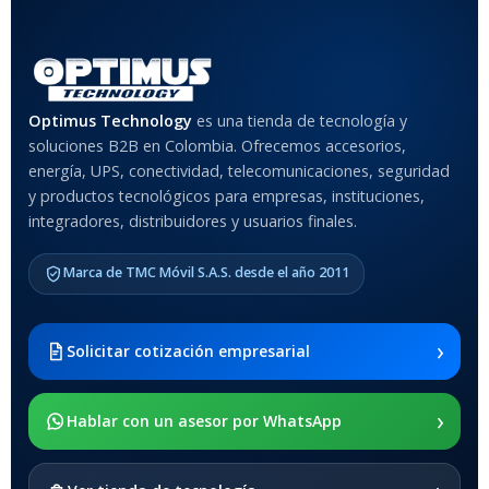
Rojo
,
Negro
,
Azul
,
Rosa
MATERIAL DEL CASE
Optimus Technology
es una tienda de tecnología y
soluciones B2B en Colombia. Ofrecemos accesorios,
Anti-Shock
energía, UPS, conectividad, telecomunicaciones, seguridad
y productos tecnológicos para empresas, instituciones,
integradores, distribuidores y usuarios finales.
MODELO DE TABLETS
COMPATIBLES
Marca de TMC Móvil S.A.S. desde el año 2011
Samsung Galaxy Tab A8 10.5
2021 SM-x200 / Samsung
Galaxy Tab A8 10.5 2021 SM-
›
Solicitar cotización empresarial
x205
›
SOPORTE DE APOYO
Hablar con un asesor por WhatsApp
SI