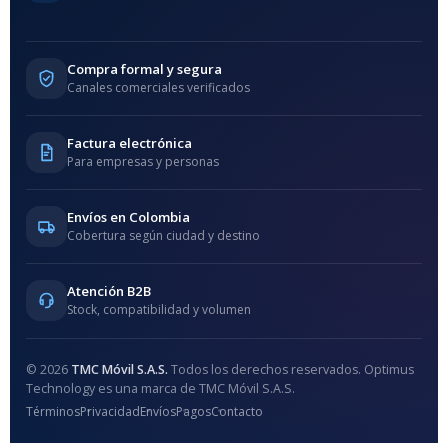
Compra formal y segura
Canales comerciales verificados
Factura electrónica
Para empresas y personas
Envíos en Colombia
Cobertura según ciudad y destino
Atención B2B
Stock, compatibilidad y volumen
© 2026
TMC Móvil S.A.S.
Todos los derechos reservados. Optimus
Technology es una marca de TMC Móvil S.A.S.
Términos
Privacidad
Envíos
Pagos
Contacto