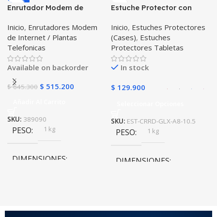
-20%
Enrutador Modem de
Estuche Protector con
Negro
COLOR
Internet Huawei B311-521
Correa Desmontable
Inicio
,
Enrutadores Modem
Inicio
,
Estuches Protectores
Libre Todo Operador 4G
Tablet Samsung Galaxy
de Internet / Plantas
(Cases)
,
Estuches
LTE SIMCARD
Tab A8 10.5 2021 – 2022
Telefonicas
Protectores Tabletas
SM-x200 SM-x205 Anti
golpes con soporte
Available on backorder
In stock
$
515.200
$
645.300
$
129.900
Añadir Al Carrito
Seleccionar Opciones
SKU:
389090
SKU:
EST-CRRD-GLX-A8-10.5
1 kg
PESO
1 kg
PESO
DIMENSIONES
DIMENSIONES
10 × 10 × 10 cm
10 × 10 × 10 cm
COLOR