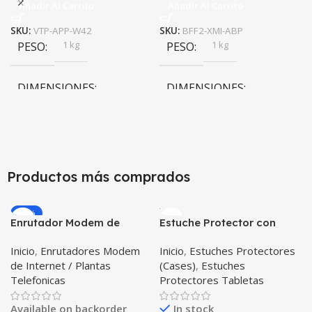
Añadir Al Carrito
Añadir Al Carrito
SKU:
VTP-APP-W42
SKU:
BFF2-XMI-ABP
1 kg
1 kg
PESO
PESO
DIMENSIONES
DIMENSIONES
10 × 10 × 10 cm
10 × 10 × 10 cm
Productos más comprados
-20%
Enrutador Modem de
Estuche Protector con
Internet Huawei B311-521
Correa Desmontable
Inicio
,
Enrutadores Modem
Inicio
,
Estuches Protectores
Libre Todo Operador 4G
Tablet Samsung Galaxy
de Internet / Plantas
(Cases)
,
Estuches
LTE SIMCARD
Tab A8 10.5 2021 – 2022
Telefonicas
Protectores Tabletas
SM-x200 SM-x205 Anti
golpes con soporte
Available on backorder
In stock