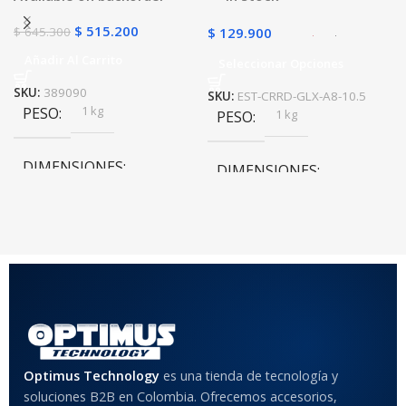
$
515.200
$
645.300
$
129.900
Añadir Al Carrito
Seleccionar Opciones
SKU:
389090
SKU:
EST-CRRD-GLX-A8-10.5
1 kg
PESO
1 kg
PESO
DIMENSIONES
DIMENSIONES
10 × 10 × 10 cm
10 × 10 × 10 cm
COLOR
Rojo
,
Negro
,
Azul
,
Rosa
MATERIAL DEL CASE
Optimus Technology
es una tienda de tecnología y
soluciones B2B en Colombia. Ofrecemos accesorios,