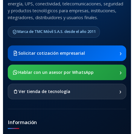
Anti-Shock
energía, UPS, conectividad, telecomunicaciones, seguridad
y productos tecnológicos para empresas, instituciones,
integradores, distribuidores y usuarios finales.
MODELO DE TABLETS
COMPATIBLES
Marca de TMC Móvil S.A.S. desde el año 2011
Samsung Galaxy Tab A8 10.5
2021 SM-x200 / Samsung
Galaxy Tab A8 10.5 2021 SM-
›
Solicitar cotización empresarial
x205
›
SOPORTE DE APOYO
Hablar con un asesor por WhatsApp
SI
›
Ver tienda de tecnología
Información