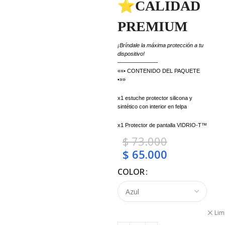
⭐CALIDAD
PREMIUM
¡Bríndale la máxima protección a tu
dispositivo!
———————-
««• CONTENIDO DEL PAQUETE
•»»
x1 estuche protector silicona y
sintético con interior en felpa
x1 Protector de pantalla VIDRIO-T™
$
73.000
$
65.000
COLOR
Lim