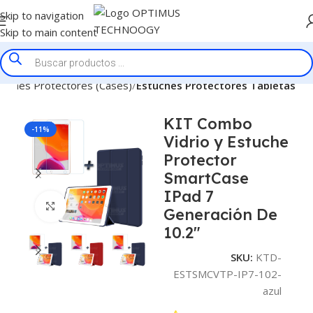
Skip to navigation
Skip to main content
tuches Protectores (Cases)
Estuches Protectores Tabletas
KIT Combo
-11%
Vidrio y Estuche
Protector
SmartCase
IPad 7
Click to enlarge
Generación De
10.2″
SKU:
KTD-
ESTSMCVTP-IP7-102-
azul