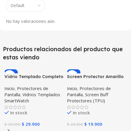
No hay valoraciones aún.
Productos relacionados del producto que
estas viendo
-19%
-20%
Vidrio Templado Completo
Screen Protector Amarillo
Reloj Apple Watch 42mm
Reloj Smartwatch Xiaomi
Inicio
,
Protectores de
Inicio
,
Protectores de
Amazfit Bit X2 Unidades
Pantalla
,
Vidrios Templados
Pantalla
,
Screen Buff
SmartWatch
Protectores (TPU)
In stock
In stock
$
29.900
$
19.900
$
36.900
$
24.900