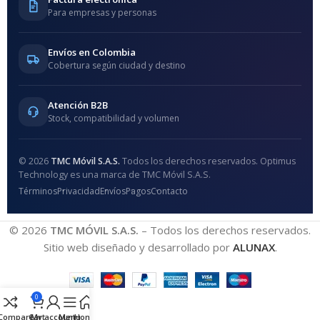
Para empresas y personas
Envíos en Colombia
Cobertura según ciudad y destino
Atención B2B
Stock, compatibilidad y volumen
© 2026
TMC Móvil S.A.S.
Todos los derechos reservados. Optimus
Technology es una marca de TMC Móvil S.A.S.
Términos
Privacidad
Envíos
Pagos
Contacto
© 2026
TMC MÓVIL S.A.S.
– Todos los derechos reservados.
Sitio web diseñado y desarrollado por
ALUNAX
.
0
Compare
Cart
My account
Menu
Home