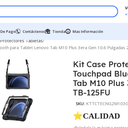
V
+
 De Pago
Contáctenos
Tienda
Mas Información
 Protectores Tabletas
etooth para Tablet Lenovo Tab M10 Plus 3era Gen 10.6 Pulgada
Kit Case Prot
Touchpad Blu
Tab M10 Plus 
TB-125FU
SKU:
KTTCTECNG2M103G1
⭐CALIDAD 
¡Bríndale la máxima protecci