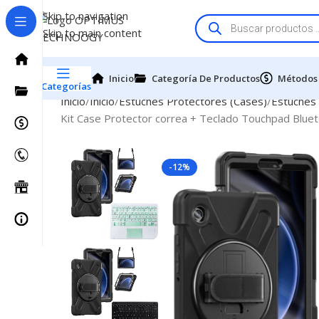
Skip to navigation
Skip to main content
Inicio
Categoría De Productos
Métodos
Categorías
Inicio
Inicio
Estuches Protectores (Cases)
Estuches
Kit Case Protector correa + Teclado Touchpad Blu
-12%