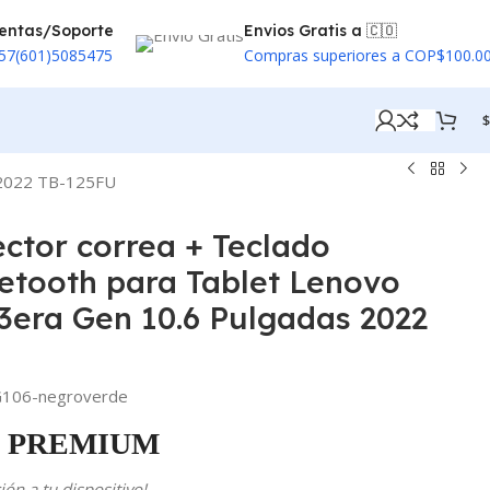
entas/Soporte
Envios Gratis a 🇨🇴
57(601)5085475
Compras superiores a COP$100.0
$
s 2022 TB-125FU
ector correa + Teclado
etooth para Tablet Lenovo
3era Gen 10.6 Pulgadas 2022
06-negroverde
PREMIUM
ón a tu dispositivo!