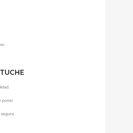
5mm
ESTUCHE
lidad.
 y poner
a segura