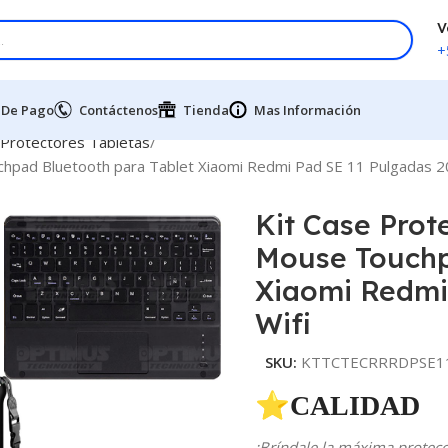
V
+
 De Pago
Contáctenos
Tienda
Mas Información
 Protectores Tabletas
chpad Bluetooth para Tablet Xiaomi Redmi Pad SE 11 Pulgadas 2
Kit Case Prot
Mouse Touchp
Xiaomi Redmi
Wifi
SKU:
KTTCTECRRRDPSE11
⭐CALIDAD 
¡Bríndale la máxima protecci