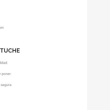
5mm
ESTUCHE
lidad.
 y poner
a segura