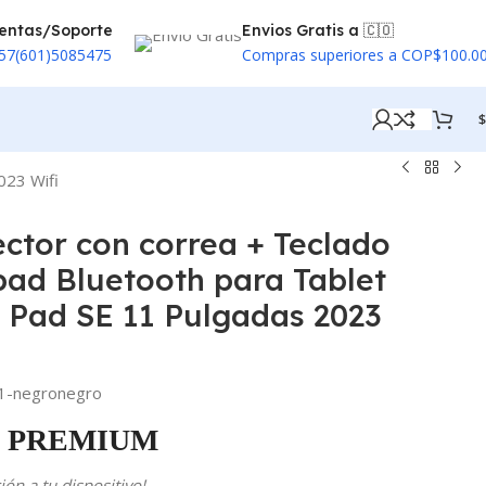
entas/Soporte
Envios Gratis a 🇨🇴
57(601)5085475
Compras superiores a COP$100.0
$
023 Wifi
ector con correa + Teclado
ad Bluetooth para Tablet
 Pad SE 11 Pulgadas 2023
-negronegro
PREMIUM
ón a tu dispositivo!