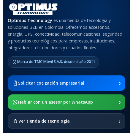
Rojo
,
Negro
,
Azul
,
Rosa
MATERIAL DEL CASE
Optimus Technology
es una tienda de tecnología y
soluciones B2B en Colombia. Ofrecemos accesorios,
Anti-Shock
energía, UPS, conectividad, telecomunicaciones, seguridad
y productos tecnológicos para empresas, instituciones,
integradores, distribuidores y usuarios finales.
MODELO DE TABLETS
COMPATIBLES
Marca de TMC Móvil S.A.S. desde el año 2011
Samsung Galaxy Tab A8 10.5
2021 SM-x200 / Samsung
Galaxy Tab A8 10.5 2021 SM-
›
Solicitar cotización empresarial
x205
›
SOPORTE DE APOYO
Hablar con un asesor por WhatsApp
SI
›
Ver tienda de tecnología