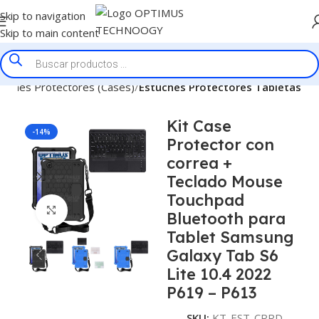
Skip to navigation
Skip to main content
tuches Protectores (Cases)
Estuches Protectores Tabletas
Kit Case
-14%
Protector con
correa +
Teclado Mouse
Touchpad
Click to enlarge
Bluetooth para
Tablet Samsung
Galaxy Tab S6
Lite 10.4 2022
P619 – P613
SKU:
KT-EST-CRRD-