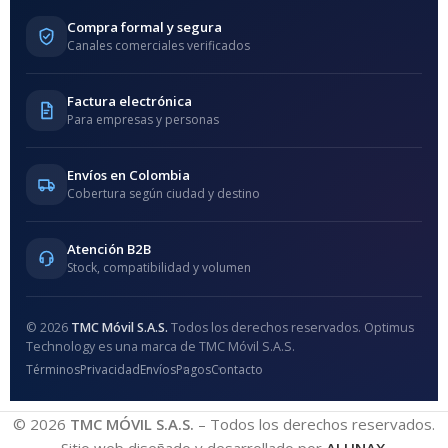
Compra formal y segura
Canales comerciales verificados
Factura electrónica
Para empresas y personas
Envíos en Colombia
Cobertura según ciudad y destino
Atención B2B
Stock, compatibilidad y volumen
© 2026
TMC Móvil S.A.S.
Todos los derechos reservados. Optimus
Technology es una marca de TMC Móvil S.A.S.
Términos
Privacidad
Envíos
Pagos
Contacto
© 2026
TMC MÓVIL S.A.S.
– Todos los derechos reservados.
Sitio web diseñado y desarrollado por
ALUNAX
.