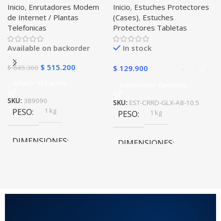
Inicio
,
Enrutadores Modem
Inicio
,
Estuches Protectores
Libre Todo Operador 4G
Tablet Samsung Galaxy
de Internet / Plantas
(Cases)
,
Estuches
LTE SIMCARD
Tab A8 10.5 2021 – 2022
Telefonicas
Protectores Tabletas
SM-x200 SM-x205 Anti
golpes con soporte
Available on backorder
In stock
$
515.200
$
645.300
$
129.900
Añadir Al Carrito
Seleccionar Opciones
SKU:
389090
SKU:
EST-CRRD-GLX-A8-10.5
1 kg
PESO
1 kg
PESO
DIMENSIONES
DIMENSIONES
20 × 20 × 20 cm
20 × 20 × 20 cm
COLOR