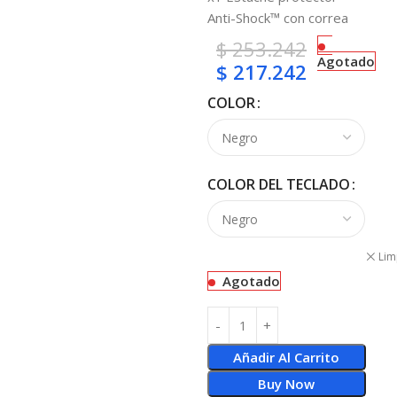
Anti-Shock™ con correa
$
253.242
Agotado
$
217.242
COLOR
COLOR DEL TECLADO
Lim
Agotado
Añadir Al Carrito
Buy Now