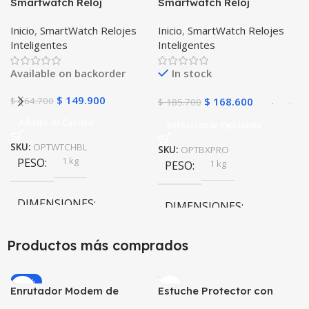
Smartwatch Reloj
Smartwatch Reloj
Inteligente OPTIMUS
Inteligente OPTIMUS
Inicio
,
SmartWatch Relojes
Inicio
,
SmartWatch Relojes
WATCH BLACK™ (PK W34
BAND X PRO™
Inteligentes
Inteligentes
Iwo 10 12) Compatible
(Smartwatch p70)
Android y iPhone
Compatible Android IOS
Available on backorder
In stock
$
149.900
$
164.700
$
168.600
$
185.700
Añadir Al Carrito
Seleccionar Opciones
SKU:
OPTWTCHBL
SKU:
OPTBXPRO
1 kg
PESO
1 kg
PESO
DIMENSIONES
DIMENSIONES
20 × 20 × 20 cm
20 × 20 × 20 cm
Productos más comprados
Negro
,
Rosa
COLOR
-20%
Enrutador Modem de
Estuche Protector con
Internet Huawei B311-521
Correa Desmontable