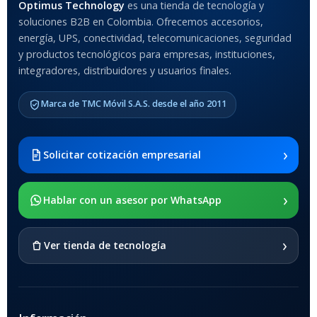
Optimus Technology
es una tienda de tecnología y
Anti-Shock
soluciones B2B en Colombia. Ofrecemos accesorios,
energía, UPS, conectividad, telecomunicaciones, seguridad
MODELO DE TABLETS
y productos tecnológicos para empresas, instituciones,
COMPATIBLES
integradores, distribuidores y usuarios finales.
Samsung Galaxy Tab A8 10.5
Marca de TMC Móvil S.A.S. desde el año 2011
2021 SM-x200 / Samsung
Galaxy Tab A8 10.5 2021 SM-
x205
›
Solicitar cotización empresarial
SOPORTE DE APOYO
›
Hablar con un asesor por WhatsApp
SI
›
Ver tienda de tecnología