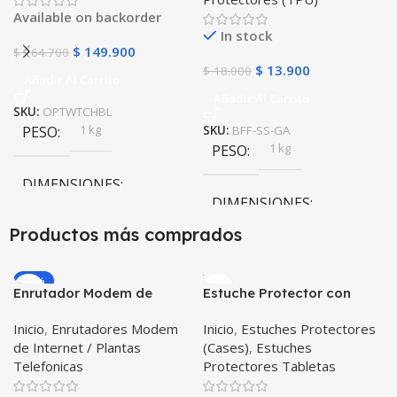
Android y iPhone
Available on backorder
In stock
$
149.900
$
164.700
$
13.900
$
18.000
Añadir Al Carrito
Añadir Al Carrito
SKU:
OPTWTCHBL
1 kg
PESO
SKU:
BFF-SS-GA
1 kg
PESO
DIMENSIONES
DIMENSIONES
20 × 20 × 20 cm
Productos más comprados
20 × 20 × 20 cm
-20%
Enrutador Modem de
Estuche Protector con
Internet Huawei B311-521
Correa Desmontable
Inicio
,
Enrutadores Modem
Inicio
,
Estuches Protectores
Libre Todo Operador 4G
Tablet Samsung Galaxy
de Internet / Plantas
(Cases)
,
Estuches
LTE SIMCARD
Tab A8 10.5 2021 – 2022
Telefonicas
Protectores Tabletas
SM-x200 SM-x205 Anti
golpes con soporte