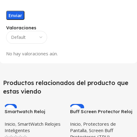
Valoraciones
No hay valoraciones aún.
Productos relacionados del producto que
estas viendo
-9%
-23%
Smartwatch Reloj
Buff Screen Protector Reloj
Inteligente OPTIMUS
inteligente Smartwatch
Inicio
,
SmartWatch Relojes
Inicio
,
Protectores de
WATCH BLACK™ (PK W34
Samsung Galaxy Active
Inteligentes
Pantalla
,
Screen Buff
Iwo 10 12) Compatible
Protectores (TPU)