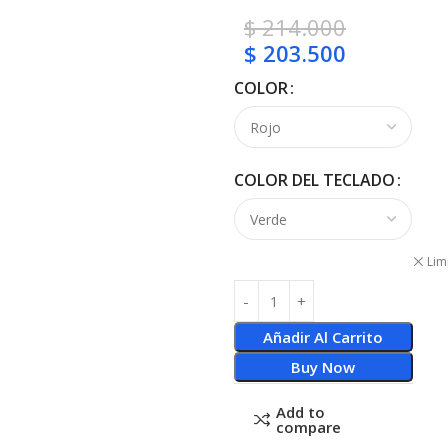
$
214.000
$
203.500
COLOR
COLOR DEL TECLADO
Lim
Añadir Al Carrito
Buy Now
Add to
compare