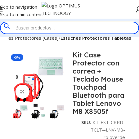
Skip to navigation
Skip to main content
tuches Protectores (Cases)
Estuches Protectores Tabletas
Kit Case
-5%
Protector con
correa +
Teclado Mouse
Touchpad
Click to enlarge
Bluetooth para
Tablet Lenovo
M8 X8505f
SKU:
KT-EST-CRRD-
TCLT--LNV-M8-
rojoverde