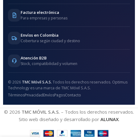
Factura electrónica
Para empresas y personas
Envíos en Colombia
Cobertura según ciudad y destino
Atención B2B
Stock, compatibilidad y volumen
© 2026
TMC Móvil S.A.S.
Todos los derechos reservados. Optimus
Technology es una marca de TMC Móvil S.A.S.
Términos
Privacidad
Envíos
Pagos
Contacto
© 2026
TMC MÓVIL S.A.S.
– Todos los derechos reservados.
Sitio web diseñado y desarrollado por
ALUNAX
.