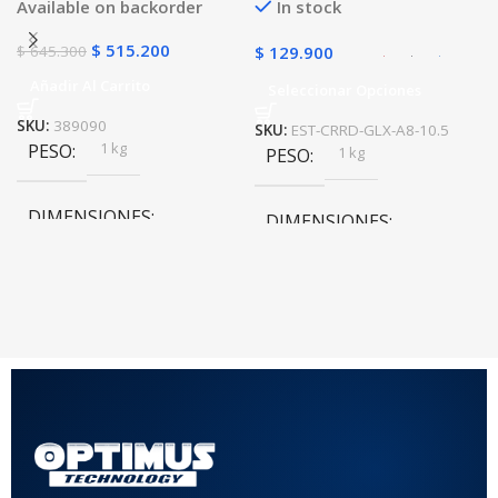
Available on backorder
In stock
$
515.200
$
645.300
$
129.900
Añadir Al Carrito
Seleccionar Opciones
SKU:
389090
SKU:
EST-CRRD-GLX-A8-10.5
1 kg
PESO
1 kg
PESO
DIMENSIONES
DIMENSIONES
20 × 20 × 20 cm
20 × 20 × 20 cm
COLOR
Rojo
,
Negro
,
Azul
,
Rosa
MATERIAL DEL CASE